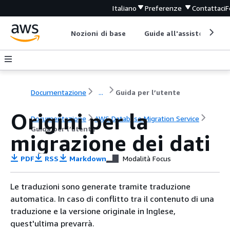
Italiano
Preferenze
Contattaci
F
Nozioni di base
Guide all'assistenza
Documentazione
...
Guida per l’utente
Origini per la
Documentazione
AWS Database Migration Service
Guida per l’utente
migrazione dei dati
PDF
RSS
Markdown
Modalità Focus
Le traduzioni sono generate tramite traduzione
automatica. In caso di conflitto tra il contenuto di una
traduzione e la versione originale in Inglese,
quest'ultima prevarrà.