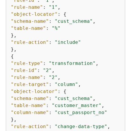
"rule-id"
: 
"1"
"rule-name"
: 
"1"
"object-locator"
: 
{
"schema-name"
: 
"cust_schema"
"table-name"
: 
"%"
"rule-action"
: 
"include"
{
"rule-type"
: 
"transformation"
"rule-id"
: 
"2"
"rule-name"
: 
"2"
"rule-target"
: 
"column"
"object-locator"
: 
{
"schema-name"
: 
"cust_schema"
"table-name"
: 
"customer_master"
"column-name"
: 
"cust_passport_no"
"rule-action"
: 
"change-data-type"