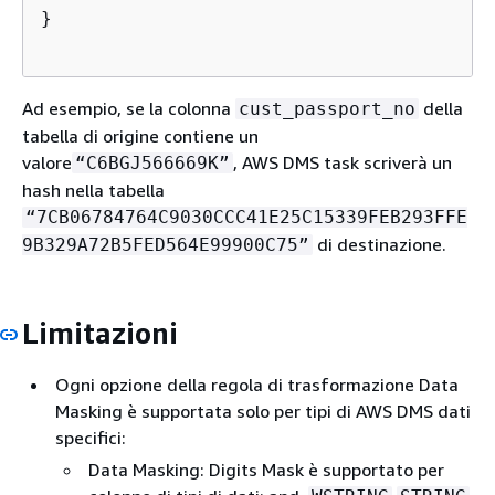
}

Ad esempio, se la colonna
della
cust_passport_no
tabella di origine contiene un
valore
, AWS DMS task scriverà un
“C6BGJ566669K”
hash nella tabella
“7CB06784764C9030CCC41E25C15339FEB293FFE
di destinazione.
9B329A72B5FED564E99900C75”
Limitazioni
Ogni opzione della regola di trasformazione Data
Masking è supportata solo per tipi di AWS DMS dati
specifici:
Data Masking: Digits Mask è supportato per