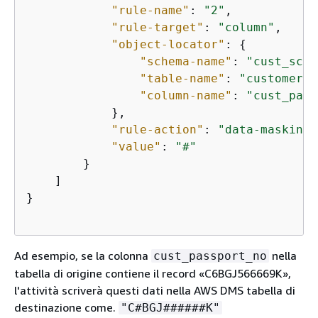
"rule-name"
: 
"2"
,

"rule-target"
: 
"column"
,

"object-locator"
: 
{
"schema-name"
: 
"cust_sche
"table-name"
: 
"customer_m
"column-name"
: 
"cust_pass
            },

"rule-action"
: 
"data-masking-
"value"
: 
"#"
        }

    ]

}

Ad esempio, se la colonna
nella
cust_passport_no
tabella di origine contiene il record «C6BGJ566669K»,
l'attività scriverà questi dati nella AWS DMS tabella di
destinazione come.
"C#BGJ######K"