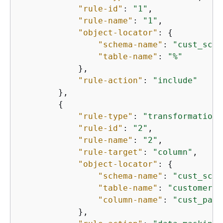
"rule-id"
: 
"1"
,

"rule-name"
: 
"1"
,

"object-locator"
: 
{
"schema-name"
: 
"cust_sche
"table-name"
: 
"%"
            },

"rule-action"
: 
"include"
        },

{
"rule-type"
: 
"transformation"
"rule-id"
: 
"2"
,

"rule-name"
: 
"2"
,

"rule-target"
: 
"column"
,

"object-locator"
: 
{
"schema-name"
: 
"cust_sche
"table-name"
: 
"customer_m
"column-name"
: 
"cust_pass
            },
