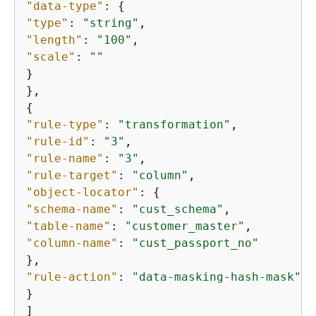
"data-type"
: 
{
"type"
: 
"string"
"length"
: 
"100"
"scale"
: 
""
}

{
"rule-type"
: 
"transformation"
"rule-id"
: 
"3"
"rule-name"
: 
"3"
"rule-target"
: 
"column"
"object-locator"
: 
{
"schema-name"
: 
"cust_schema"
"table-name"
: 
"customer_master"
"column-name"
: 
"cust_passport_no"
"rule-action"
: 
"data-masking-hash-mask"
}

]
