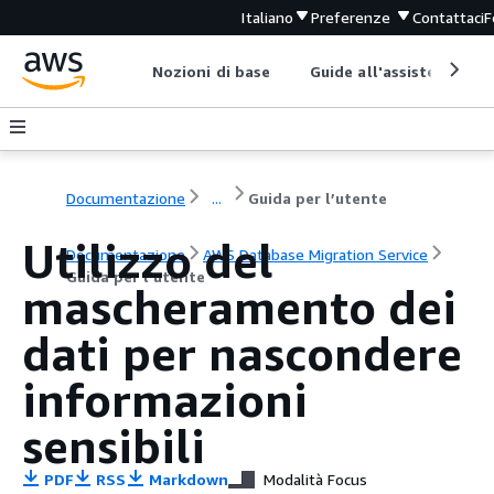
Italiano
Preferenze
Contattaci
F
Nozioni di base
Guide all'assistenza
Documentazione
...
Guida per l’utente
Utilizzo del
Documentazione
AWS Database Migration Service
Guida per l’utente
mascheramento dei
dati per nascondere
informazioni
sensibili
PDF
RSS
Markdown
Modalità Focus