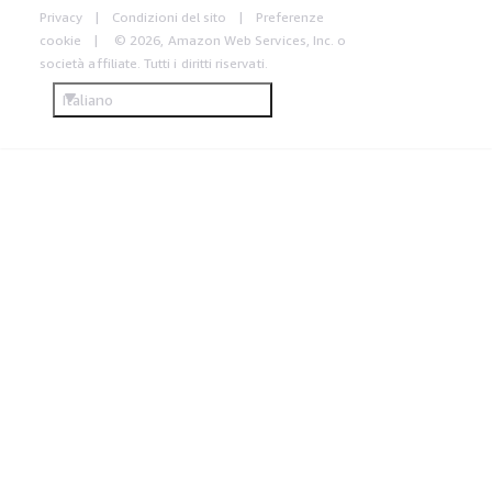
Privacy
Condizioni del sito
Preferenze
cookie
© 2026, Amazon Web Services, Inc. o
società affiliate. Tutti i diritti riservati.
Italiano