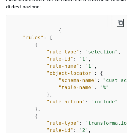
di destinazione:
{
"rules"
: [

{
"rule-type"
: 
"selection"
,

"rule-id"
: 
"1"
,

"rule-name"
: 
"1"
,

"object-locator"
: 
{
"schema-name"
: 
"cust_sche
"table-name"
: 
"%"
            },

"rule-action"
: 
"include"
        },

{
"rule-type"
: 
"transformation"
"rule-id"
: 
"2"
,
