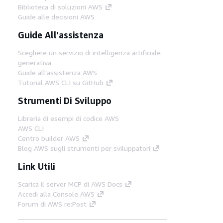
Biblioteca di soluzioni AWS
Guide alle decisioni AWS
Guide All'assistenza
Scegliere un servizio di intelligenza artificiale
generativa
Guide all'assistenza AWS
Tutorial AWS CLI su GitHub
Strumenti Di Sviluppo
Libreria di esempi di codice AWS
AWS CLI
Centro builder AWS
Blog AWS sugli strumenti per sviluppatori
Link Utili
Scarica il server MCP di AWS Docs
Accedi alla Console AWS
Forum di AWS re:Post