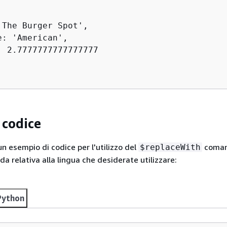
'The Burger Spot',

: 'American',

: 2.7777777777777777

 codice
un esempio di codice per l'utilizzo del
coman
$replaceWith
da relativa alla lingua che desiderate utilizzare:
Python