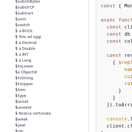
$substrBytes
const
{
 Mo
$substrCP
$subtract
$sum
async
func
$switch
const
 cl
$ a BOOL
const
 db
$ fino ad oggi
const
 co
$ a Decimal
$ a Double
$ a INT
const
 re
$ a Long
{
$rep
$toLower
na
$a ObjectId
cu
$toString
ra
$toUpper
$trim
      }

$type
    }

$unset
  ]).toArra
$unwind
$ Ricerca vettoriale
console
.
$week
$year
  client.cl
$zip