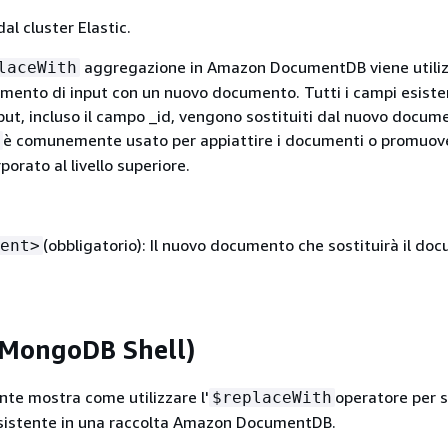
al cluster Elastic.
aggregazione in Amazon DocumentDB viene utiliz
laceWith
cumento di input con un nuovo documento. Tutti i campi esiste
ut, incluso il campo _id, vengono sostituiti dal nuovo docum
è comunemente usato per appiattire i documenti o promuov
orato al livello superiore.
(obbligatorio): Il nuovo documento che sostituirà il do
ent>
(MongoDB Shell)
te mostra come utilizzare l'
operatore per s
$replaceWith
istente in una raccolta Amazon DocumentDB.