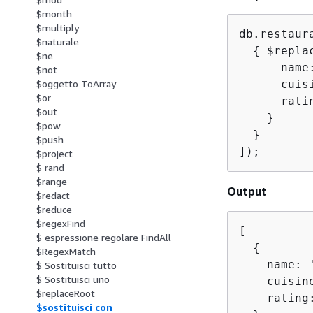
$month
$multiply
db.restaura
$naturale
{
 $repla
$ne
      name:
$not
      cuisi
$oggetto ToArray
$or
      rati
$out
    }

$pow
  }

$push
]);
$project
$ rand
$range
Output
$redact
$reduce
$regexFind
[

$ espressione regolare FindAll
{
$RegexMatch
    name: '
$ Sostituisci tutto
$ Sostituisci uno
    cuisine
$replaceRoot
    rating:
$sostituisci con