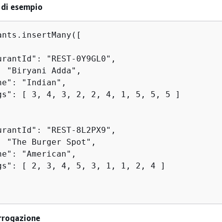
 di esempio
ants.insertMany([

urantId": "REST-0Y9GL0",

: "Biryani Adda",

e": "Indian",

gs": [ 3, 4, 3, 2, 2, 4, 1, 5, 5, 5 ]

urantId": "REST-8L2PX9",

: "The Burger Spot",

e": "American",

gs": [ 2, 3, 4, 5, 3, 1, 1, 2, 4 ]

rrogazione