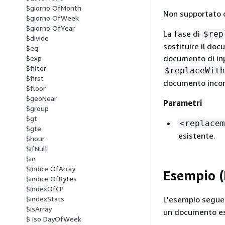
$giorno OfMonth
Non supportato d
$giorno OfWeek
$giorno OfYear
La fase di
$rep
$divide
sostituire il do
$eq
documento di inp
$exp
$filter
$replaceWith
$first
documento incorp
$floor
$geoNear
Parametri
$group
$gt
<replacem
$gte
esistente.
$hour
$ifNull
$in
$indice OfArray
Esempio 
$indice OfBytes
$indexOfCP
L'esempio seguen
$indexStats
$isArray
un documento es
$ iso DayOfWeek