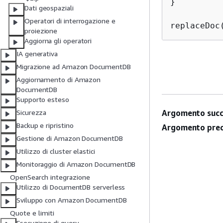
}

Dati geospaziali
Operatori di interrogazione e
replaceDoc
proiezione
Aggiorna gli operatori
IA generativa
Migrazione ad Amazon DocumentDB
Aggiornamento di Amazon
DocumentDB
Supporto esteso
Argomento succ
Sicurezza
Backup e ripristino
Argomento prec
Gestione di Amazon DocumentDB
Utilizzo di cluster elastici
Monitoraggio di Amazon DocumentDB
OpenSearch integrazione
Utilizzo di DocumentDB serverless
Sviluppo con Amazon DocumentDB
Quote e limiti
Esecuzione di query