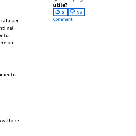
utile?
Sì
No
Commenti
zata per
nti nel
ento.
ere un
cumento
ostituire