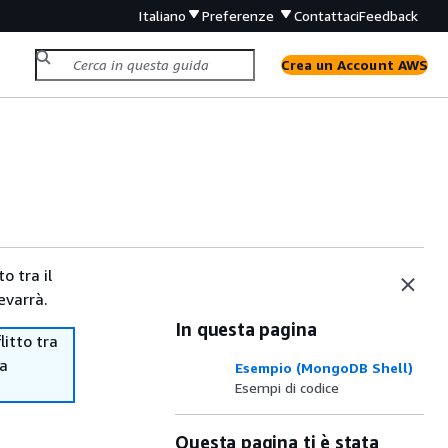
Italiano
Preferenze
Contattaci
Feedback
Crea un Account AWS
o tra il
evarrà.
In questa pagina
itto tra
ma
Esempio (MongoDB Shell)
Esempi di codice
Questa pagina ti è stata