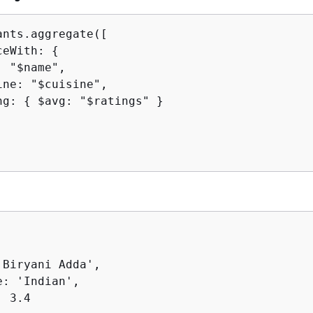
nts.aggregate([

ceWith: 
{
 "$name",

ne: "$cuisine",

ng: 
{
 $avg: "$ratings" }

Biryani Adda',

: 'Indian',

 3.4
