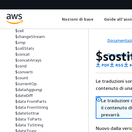
$qualsiasi ElementTrue
$matrice ElemAt
$matrice ToObject
$avg
Nozioni di base
Guide all'ass
$bucket
$ceil
$changeStream
Documentaz
$cmp
$collStats
$sosti
$concat
Documentaz
$concatArrays
PDF
RSS
M
$cond
$converti
$count
Le traduzioni so
$currentOp
contenuto di una 
$dataAggiungi
$dateDiff
Le traduzioni 
$data FromParts
il contenuto d
$data FromString
$dateSottrai
prevarrà.
$data ToParts
$data ToString
Nuovo dalla vers
$dateTrunc