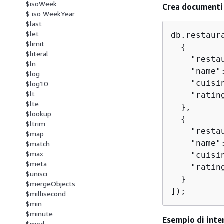
$isoWeek
Crea documenti
$ iso WeekYear
$last
$let
db.restaur
$limit
{
$literal
    "resta
$ln
    "name"
$log
    "cuisin
$log10
$lt
    "ratin
$lte
  },

$lookup
{
$ltrim
    "resta
$map
    "name"
$match
$max
    "cuisin
$meta
    "ratin
$unisci
  }

$mergeObjects
]);
$millisecond
$min
$minute
Esempio di inte
$mod