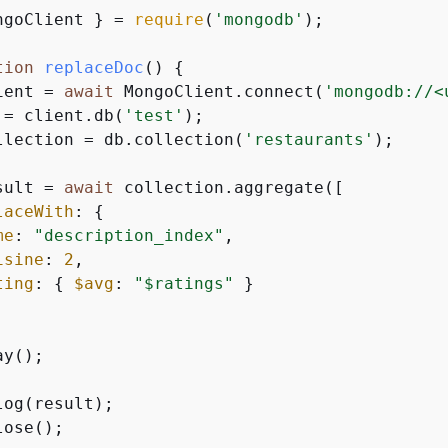
ngoClient } = 
require
(
'mongodb'
);

tion
replaceDoc
(
) 
{
ient = 
await
 MongoClient.connect(
'mongodb://<
 = client.db(
'test'
);

llection = db.collection(
'restaurants'
);

sult = 
await
 collection.aggregate([

laceWith
: 
{
me
: 
"description_index"
,

isine
: 
2
,

ting
: 
{
$avg
: 
"$ratings"
 }

y();

log(result);

ose();
