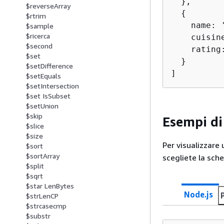
  },

$reverseArray
{
$rtrim
    name: 
$sample
$ricerca
    cuisine
$second
    rating
$set
  }

$setDifference
]
$setEquals
$setIntersection
$set IsSubset
$setUnion
$skip
Esempi di
$slice
$size
Per visualizzare 
$sort
$sortArray
scegliete la sche
$split
$sqrt
$star LenBytes
Node.js
$strLenCP
$strcasecmp
$substr