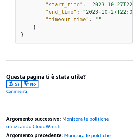
"start_time"
: 
"2023-10-27T22:0
"end_time"
: 
"2023-10-27T22:04:
"timeout_time"
: 
""
    }

}
Questa pagina ti è stata utile?
Sì
No
Commenti
Argomento successivo:
Monitora le politiche
utilizzando CloudWatch
Argomento precedente:
Monitora le politiche