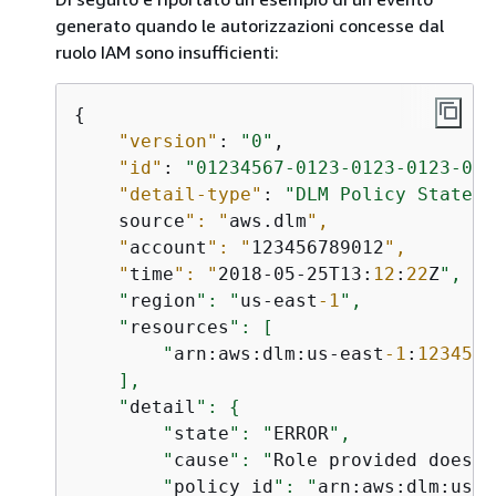
generato quando le autorizzazioni concesse dal
ruolo IAM sono insufficienti:
{
"version"
: 
"0"
,

"id"
: 
"01234567-0123-0123-0123-012
"detail-type"
: 
"DLM Policy State C
    source
": "
aws.dlm
",

    "
account
": "
123456789012
",

    "
time
": "
2018-05-25T13:
12
:
22
Z
",

    "
region
": "
us-east
-1
",

    "
resources
": [

        "
arn:aws:dlm:us-east
-1
:
1234567
    ],

    "
detail
": 
{
        "
state
": "
ERROR
",

        "
cause
": "
Role provided does n
        "
policy_id
": "
arn:aws:dlm:us-e