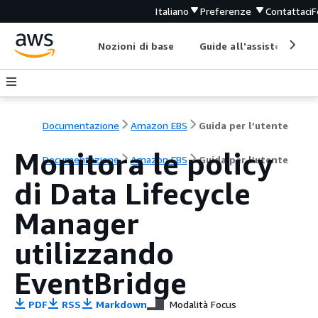
Italiano
Preferenze
Contattaci
F
Nozioni di base
Guide all'assistenza
Documentazione
Amazon EBS
Guida per l’utente
Monitora le policy
Documentazione
Amazon EBS
Guida per l’utente
di Data Lifecycle
Manager
utilizzando
EventBridge
PDF
RSS
Markdown
Modalità Focus