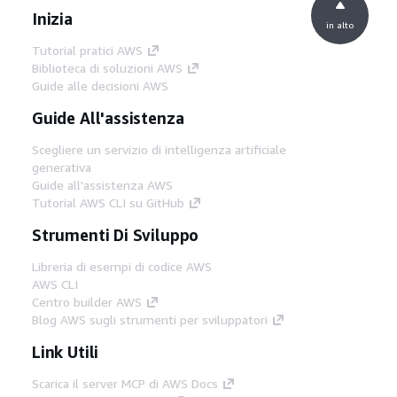
Inizia
in alto
Tutorial pratici AWS
Biblioteca di soluzioni AWS
Guide alle decisioni AWS
Guide All'assistenza
Scegliere un servizio di intelligenza artificiale
generativa
Guide all'assistenza AWS
Tutorial AWS CLI su GitHub
Strumenti Di Sviluppo
Libreria di esempi di codice AWS
AWS CLI
Centro builder AWS
Blog AWS sugli strumenti per sviluppatori
Link Utili
Scarica il server MCP di AWS Docs