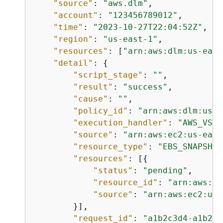
"source"
: 
"aws.dlm"
,

"account"
: 
"123456789012"
,

"time"
: 
"2023-10-27T22:04:52Z"
,

"region"
: 
"us-east-1"
,

"resources"
: [
"arn:aws:dlm:us-east
"detail"
: 
{
"script_stage"
: 
""
,

"result"
: 
"success"
,

"cause"
: 
""
,

"policy_id"
: 
"arn:aws:dlm:us-e
"execution_handler"
: 
"AWS_VSS_
"source"
: 
"arn:aws:ec2:us-east
"resource_type"
: 
"EBS_SNAPSHOT
"resources"
: [
{
"status"
: 
"pending"
,

"resource_id"
: 
"arn:aws:ec
"source"
: 
"arn:aws:ec2:us-
        }],

"request_id"
: 
"a1b2c3d4-a1b2-a