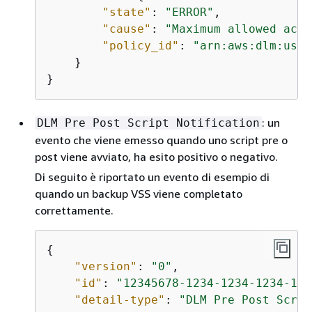
"state"
: 
"ERROR"
,

"cause"
: 
"Maximum allowed acti
"policy_id"
: 
"arn:aws:dlm:us-e
    }

}
: un
DLM Pre Post Script Notification
evento che viene emesso quando uno script pre o
post viene avviato, ha esito positivo o negativo.
Di seguito è riportato un evento di esempio di
quando un backup VSS viene completato
correttamente.
{
"version"
: 
"0"
,

"id"
: 
"12345678-1234-1234-1234-123
"detail-type"
: 
"DLM Pre Post Scrip