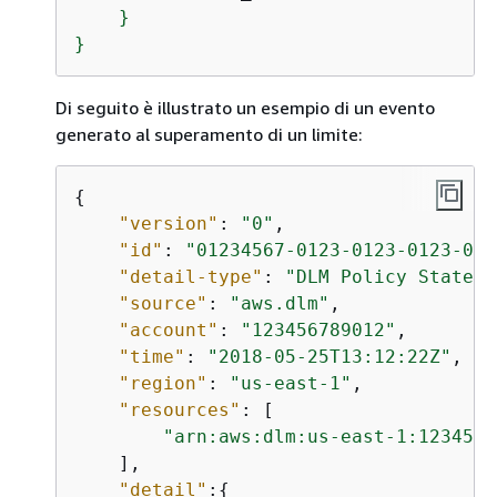
    }

}
Di seguito è illustrato un esempio di un evento
generato al superamento di un limite:
{
"version"
: 
"0"
,

"id"
: 
"01234567-0123-0123-0123-012
"detail-type"
: 
"DLM Policy State C
"source"
: 
"aws.dlm"
,

"account"
: 
"123456789012"
,

"time"
: 
"2018-05-25T13:12:22Z"
,

"region"
: 
"us-east-1"
,

"resources"
: [

"arn:aws:dlm:us-east-1:1234567
    ],

"detail"
:
{