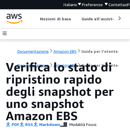
Italiano
Preferenze
Contattaci
F
Nozioni di base
Guide all'assistenza
Documentazione
Amazon EBS
Guida per l’utente
Verifica lo stato di
Documentazione
Amazon EBS
Guida per l’utente
ripristino rapido
degli snapshot per
uno snapshot
Amazon EBS
PDF
RSS
Markdown
Modalità Focus