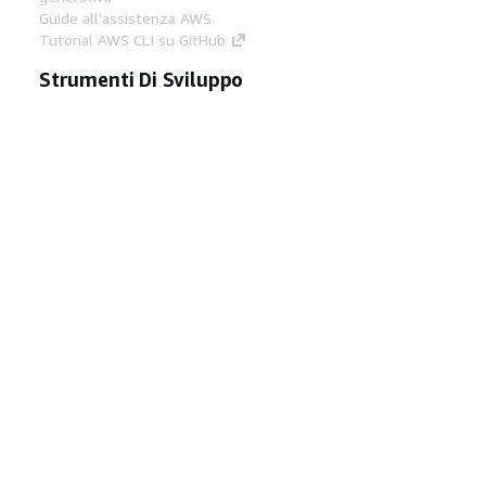
Guide all'assistenza AWS
Tutorial AWS CLI su GitHub
Strumenti Di Sviluppo
Libreria di esempi di codice AWS
AWS CLI
Centro builder AWS
Blog AWS sugli strumenti per sviluppatori
Link Utili
Scarica il server MCP di AWS Docs
Accedi alla Console AWS
Forum di AWS re:Post
Privacy
Condizioni del sito
Preferenze
cookie
© 2026, Amazon Web Services, Inc. o
società affiliate. Tutti i diritti riservati.
Italiano