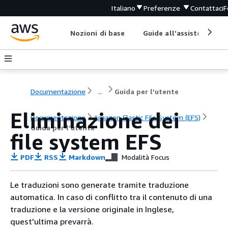
Italiano
Preferenze
Contattaci
F
Nozioni di base
Guide all'assistenza
Documentazione
...
Guida per l’utente
Eliminazione dei
Documentazione
Amazon Elastic File System (EFS)
Guida per l’utente
file system EFS
PDF
RSS
Markdown
Modalità Focus
Le traduzioni sono generate tramite traduzione
automatica. In caso di conflitto tra il contenuto di una
traduzione e la versione originale in Inglese,
quest'ultima prevarrà.