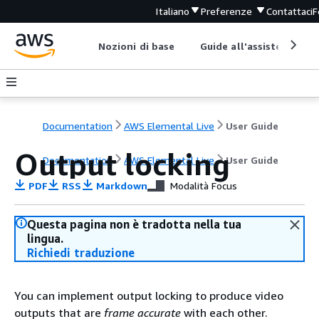
Italiano
Preferenze
Contattaci
F
Nozioni di base
Guide all'assistenza
Documentation
AWS Elemental Live
User Guide
Output locking
Documentation
AWS Elemental Live
User Guide
PDF
RSS
Markdown
Modalità Focus
Questa pagina non è tradotta nella tua
lingua.
Richiedi traduzione
You can implement output locking to produce video
outputs that are
frame accurate
with each other.