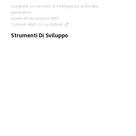
Scegliere un servizio di intelligenza artificiale
generativa
Guide all'assistenza AWS
Tutorial AWS CLI su GitHub
Strumenti Di Sviluppo
Libreria di esempi di codice AWS
AWS CLI
Centro builder AWS
Blog AWS sugli strumenti per sviluppatori
Link Utili
Scarica il server MCP di AWS Docs
Accedi alla Console AWS
Forum di AWS re:Post
Privacy
Condizioni del sito
Preferenze
cookie
© 2026, Amazon Web Services, Inc. o
società affiliate. Tutti i diritti riservati.