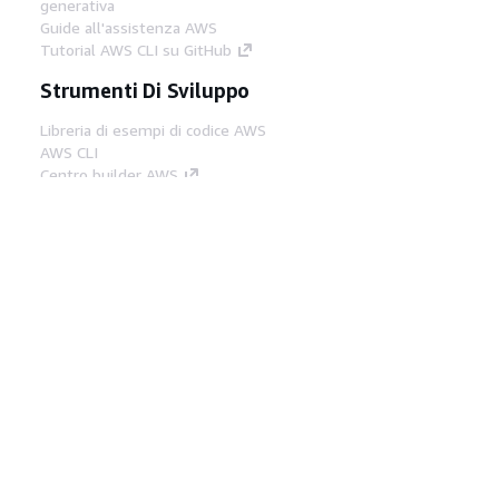
generativa
Guide all'assistenza AWS
Tutorial AWS CLI su GitHub
Strumenti Di Sviluppo
Libreria di esempi di codice AWS
AWS CLI
Centro builder AWS
Blog AWS sugli strumenti per sviluppatori
Link Utili
Scarica il server MCP di AWS Docs
Accedi alla Console AWS
Forum di AWS re:Post
Privacy
Condizioni del sito
Preferenze
cookie
© 2026, Amazon Web Services, Inc. o
società affiliate. Tutti i diritti riservati.
Italiano