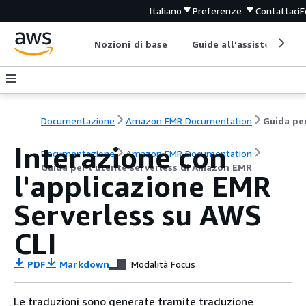
Italiano
Preferenze
Contattaci
F
Nozioni di base
Guide all'assistenza
Documentazione
Amazon EMR Documentation
Interazione con
Documentazione
Amazon EMR Documentation
Guida per l'utente serverless di Amazon EMR
l'applicazione EMR
Serverless su AWS
CLI
PDF
Markdown
Modalità Focus
Le traduzioni sono generate tramite traduzione