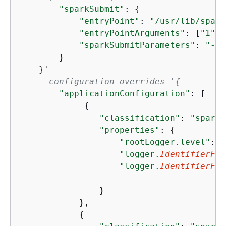
"sparkSubmit"
: 
{
"entryPoint"
: 
"/usr/lib/spark
"entryPointArguments"
: [
"1"
],

"sparkSubmitParameters"
: 
"--c
        }

    }'

--configuration-overrides '
{
"applicationConfiguration"
: [

{
"classification"
: 
"spark-
"properties"
: 
{
"rootLogger.level"
:
"e
"logger.
IdentifierFor
"logger.
IdentifierFor
                }

            },

{