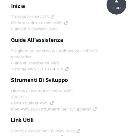
Inizia
in alto
Tutorial pratici AWS
Biblioteca di soluzioni AWS
Guide alle decisioni AWS
Guide All'assistenza
Scegliere un servizio di intelligenza artificiale
generativa
Guide all'assistenza AWS
Tutorial AWS CLI su GitHub
Strumenti Di Sviluppo
Libreria di esempi di codice AWS
AWS CLI
Centro builder AWS
Blog AWS sugli strumenti per sviluppatori
Link Utili
Scarica il server MCP di AWS Docs