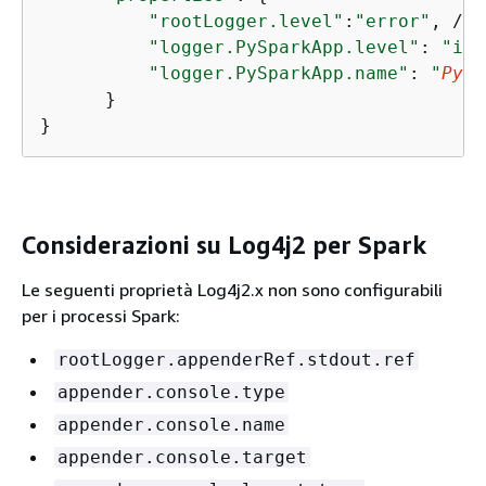
"rootLogger.level"
:
"error"
, // 
"logger.PySparkApp.level"
: 
"inf
"logger.PySparkApp.name"
: 
"
PySp
      }

}
Considerazioni su Log4j2 per Spark
Le seguenti proprietà Log4j2.x non sono configurabili
per i processi Spark:
rootLogger.appenderRef.stdout.ref
appender.console.type
appender.console.name
appender.console.target