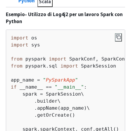
Python
Scala
Esempio- Utilizzo di Log4j2 per un lavoro Spark con
Python
import
import
 sys

from
 pyspark 
import
from
 pyspark.sql 
import
 SparkSession

app_name = 
"
PySparkApp
"
if
 __name__ == 
"__main__"
:

    spark = SparkSession\

        .builder\

        .appName(app_name)\

        .getOrCreate()

    spark.sparkContext._conf.getAll()
