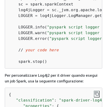
    sc = spark.sparkContext

    log4jLogger = sc._jvm.org.apache.log4j
    LOGGER = log4jLogger.LogManager.getLo
    LOGGER.info(
"pyspark script logger in
    LOGGER.warn(
"pyspark script logger wa
    LOGGER.error(
"pyspark script logger e
    // 
your code here
    spark.stop()
Per personalizzare Log4j2 per il driver quando esegui
un job Spark, usa la seguente configurazione:
{
"classification"
: 
"spark-driver-log4j2
"properties"
: 
{