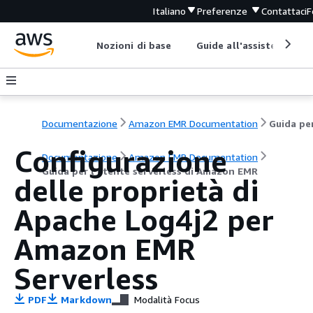
Italiano
Preferenze
Contattaci
F
Nozioni di base
Guide all'assistenza
Documentazione
Amazon EMR Documentation
Configurazione
Documentazione
Amazon EMR Documentation
Guida per l'utente serverless di Amazon EMR
delle proprietà di
Apache Log4j2 per
Amazon EMR
Serverless
PDF
Markdown
Modalità Focus