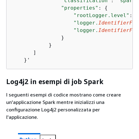
"classification"
: 
"spark-
"properties"
: 
{
"rootLogger.level"
:
"e
"logger.
IdentifierFor
"logger.
IdentifierFor
                }

            }

       ]

    }'
Log4j2 in esempi di job Spark
I seguenti esempi di codice mostrano come creare
un'applicazione Spark mentre inizializzi una
configurazione Log4j2 personalizzata per
l'applicazione.