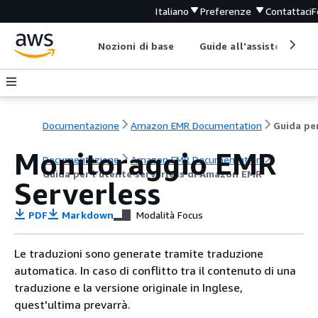
Italiano
Preferenze
Contattaci
F
Nozioni di base
Guide all'assistenza
Documentazione
Amazon EMR Documentation
Monitoraggio EMR
Documentazione
Amazon EMR Documentation
Guida per l'utente serverless di Amazon EMR
Serverless
PDF
Markdown
Modalità Focus
Le traduzioni sono generate tramite traduzione
automatica. In caso di conflitto tra il contenuto di una
traduzione e la versione originale in Inglese,
quest'ultima prevarrà.