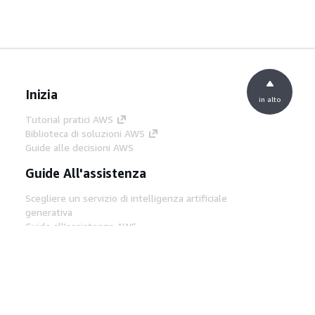
Inizia
in alto
Tutorial pratici AWS
Biblioteca di soluzioni AWS
Guide alle decisioni AWS
Guide All'assistenza
Scegliere un servizio di intelligenza artificiale
generativa
Guide all'assistenza AWS
Tutorial AWS CLI su GitHub
Strumenti Di Sviluppo
Libreria di esempi di codice AWS
AWS CLI