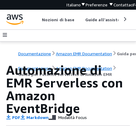
Italiano
Preferenze
Contattaci
F
Nozioni di base
Guide all'assistenza
Documentazione
Amazon EMR Documentation
Automazione di
Documentazione
Amazon EMR Documentation
Guida per l'utente serverless di Amazon EMR
EMR Serverless con
Amazon
EventBridge
PDF
Markdown
Modalità Focus