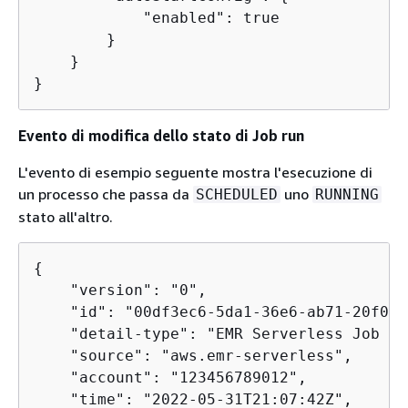
            "enabled": true

        }

    }

}
Evento di modifica dello stato di Job run
L'evento di esempio seguente mostra l'esecuzione di
un processo che passa da
uno
SCHEDULED
RUNNING
stato all'altro.
{
    "version": "0",

    "id": "00df3ec6-5da1-36e6-ab71-20f0de
    "detail-type": "EMR Serverless Job Ru
    "source": "aws.emr-serverless",

    "account": "123456789012",

    "time": "2022-05-31T21:07:42Z",
