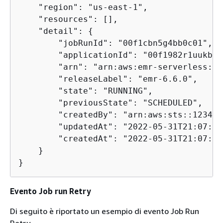
    "region": "us-east-1",

    "resources": [],

    "detail": 
{
        "jobRunId": "00f1cbn5g4bb0c01",

        "applicationId": "00f1982r1uukb925
        "arn": "arn:aws:emr-serverless:us
        "releaseLabel": "emr-6.6.0",

        "state": "RUNNING",

        "previousState": "SCHEDULED",

        "createdBy": "arn:aws:sts::123456
        "updatedAt": "2022-05-31T21:07:42
        "createdAt": "2022-05-31T21:07:25
    }

}
Evento Job run Retry
Di seguito è riportato un esempio di evento Job Run
Retry.