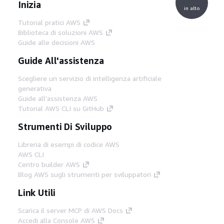
Inizia
in alto
Tutorial pratici AWS
Biblioteca di soluzioni AWS
Guide alle decisioni AWS
Guide All'assistenza
Scegliere un servizio di intelligenza artificiale
generativa
Guide all'assistenza AWS
Tutorial AWS CLI su GitHub
Strumenti Di Sviluppo
Libreria di esempi di codice AWS
AWS CLI
Centro builder AWS
Blog AWS sugli strumenti per sviluppatori
Link Utili
Scarica il server MCP di AWS Docs
Accedi alla Console AWS