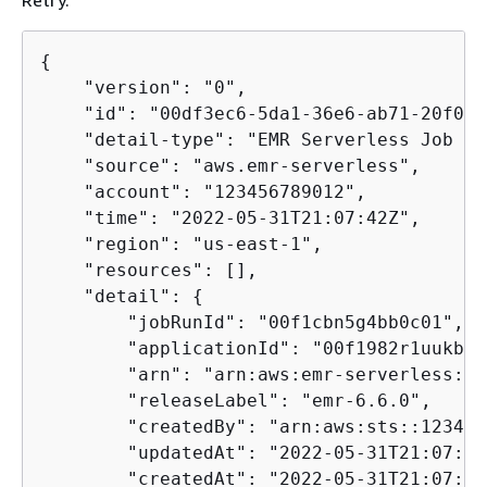
{
    "version": "0",

    "id": "00df3ec6-5da1-36e6-ab71-20f0de
    "detail-type": "EMR Serverless Job Ru
    "source": "aws.emr-serverless",

    "account": "123456789012",

    "time": "2022-05-31T21:07:42Z",

    "region": "us-east-1",

    "resources": [],

    "detail": 
{
        "jobRunId": "00f1cbn5g4bb0c01",

        "applicationId": "00f1982r1uukb925
        "arn": "arn:aws:emr-serverless:us
        "releaseLabel": "emr-6.6.0",

        "createdBy": "arn:aws:sts::123456
        "updatedAt": "2022-05-31T21:07:42
        "createdAt": "2022-05-31T21:07:25