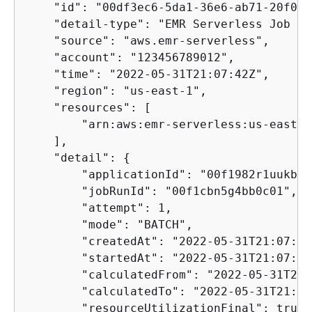
    "id": "00df3ec6-5da1-36e6-ab71-20f0de
    "detail-type": "EMR Serverless Job Re
    "source": "aws.emr-serverless",

    "account": "123456789012",

    "time": "2022-05-31T21:07:42Z",

    "region": "us-east-1",

    "resources": [

        "arn:aws:emr-serverless:us-east-1
    ],

    "detail": 
{
        "applicationId": "00f1982r1uukb925
        "jobRunId": "00f1cbn5g4bb0c01",

        "attempt": 1,

        "mode": "BATCH",

        "createdAt": "2022-05-31T21:07:25
        "startedAt": "2022-05-31T21:07:26
        "calculatedFrom": "2022-05-31T21:
        "calculatedTo": "2022-05-31T21:07
        "resourceUtilizationFinal": true,
