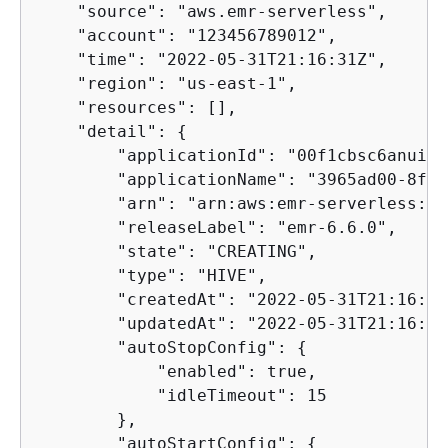
    "source": "aws.emr-serverless",

    "account": "123456789012",

    "time": "2022-05-31T21:16:31Z",

    "region": "us-east-1",

    "resources": [],

    "detail": 
{
        "applicationId": "00f1cbsc6anuij25
        "applicationName": "3965ad00-8fba
        "arn": "arn:aws:emr-serverless:us
        "releaseLabel": "emr-6.6.0",

        "state": "CREATING",

        "type": "HIVE",

        "createdAt": "2022-05-31T21:16:31
        "updatedAt": "2022-05-31T21:16:31
        "autoStopConfig": 
{
            "enabled": true,

            "idleTimeout": 15

        },

        "autoStartConfig": 
{