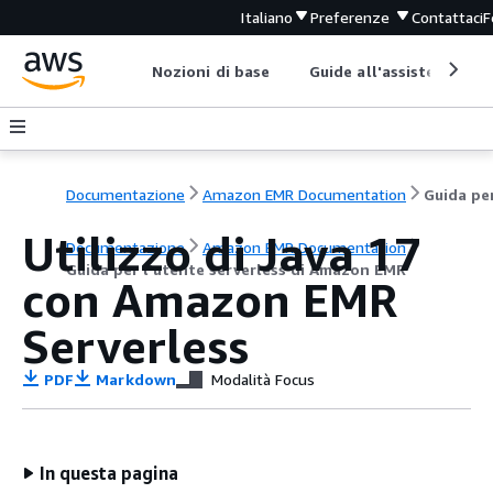
Italiano
Preferenze
Contattaci
F
Nozioni di base
Guide all'assistenza
Documentazione
Amazon EMR Documentation
Utilizzo di Java 17
Documentazione
Amazon EMR Documentation
Guida per l'utente serverless di Amazon EMR
con Amazon EMR
Serverless
PDF
Markdown
Modalità Focus
In questa pagina