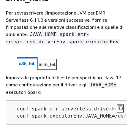
Per sovrascrivere l'impostazione JVM per EMR
Serverless 6.11.0 e versioni successive, fornire
l'impostazione alle relative classificazioni e a quelle di
ambiente.
JAVA_HOME
spark.emr-
serverless.driverEnv
spark.executorEnv
x86_64
arm_64
Imposta le proprietà richieste per specificare Java 17
come configurazione per il driver e gli
JAVA_HOME
esecutori Spark:
--conf spark.emr-serverless.driverEnv.JAV
--conf spark.executorEnv.JAVA_HOME=
/usr/
l