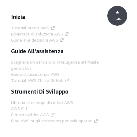
Inizia
in alto
Tutorial pratici AWS
Biblioteca di soluzioni AWS
Guide alle decisioni AWS
Guide All'assistenza
Scegliere un servizio di intelligenza artificiale
generativa
Guide all'assistenza AWS
Tutorial AWS CLI su GitHub
Strumenti Di Sviluppo
Libreria di esempi di codice AWS
AWS CLI
Centro builder AWS
Blog AWS sugli strumenti per sviluppatori
Link Utili