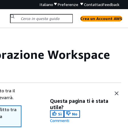
Italiano
Preferenze
Contattaci
Feedback
Crea un Account AWS
borazione Workspace
o tra il
evarrà.
Questa pagina ti è stata
utile?
itto tra
Sì
No
ma
Commenti