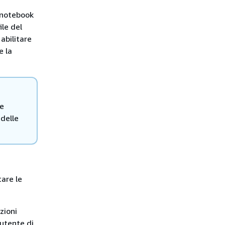
l notebook
le del
abilitare
e la
le
 delle
tare le
zioni
utente di