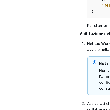
"Re
}
Per ulterior
Abilitazione de
Nel tuo Work
avvio o nella
Nota
Non vi
l'ammi
config
consu
Assicurati ch
collaborazi