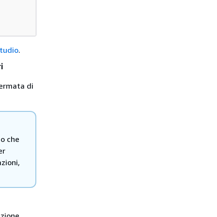
Studio
.
i
hermata di
o che
er
zioni,
azione,