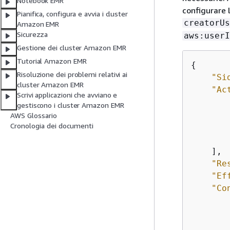
Notebook EMR
configurare 
Pianifica, configura e avvia i cluster
creatorUs
Amazon EMR
Sicurezza
aws:userI
Gestione dei cluster Amazon EMR
Tutorial Amazon EMR
{
Risoluzione dei problemi relativi ai
"Si
cluster Amazon EMR
"Ac
Scrivi applicazioni che avviano e
gestiscono i cluster Amazon EMR
AWS Glossario
Cronologia dei documenti
    ],

"Re
"Ef
"Co
        