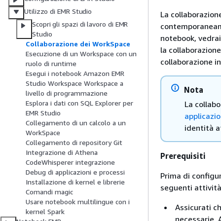
Utilizzo di EMR Studio
La collaborazion
Scopri gli spazi di lavoro di EMR
contemporaneamen
Studio
notebook, vedrai
Collaborazione dei WorkSpace
la collaborazion
Esecuzione di un Workspace con un
collaborazione i
ruolo di runtime
Esegui i notebook Amazon EMR
Studio Workspace Workspace a
Nota
livello di programmazione
Esplora i dati con SQL Explorer per
La collab
EMR Studio
applicazio
Collegamento di un calcolo a un
identità a
WorkSpace
Collegamento di repository Git
Integrazione di Athena
Prerequisiti
CodeWhisperer integrazione
Debug di applicazioni e processi
Prima di configu
Installazione di kernel e librerie
seguenti attività
Comandi magic
Usare notebook multilingue con i
Assicurati c
kernel Spark
necessarie. 