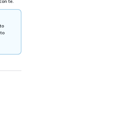
con te.
to
ato