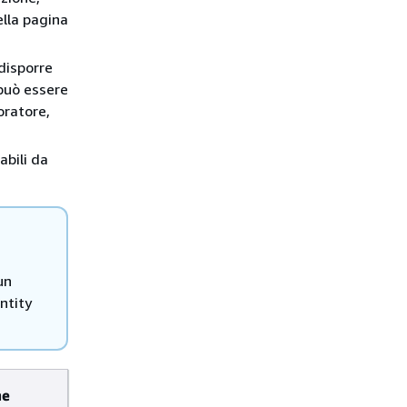
ella pagina
disporre
 può essere
oratore,
abili da
un
ntity
me