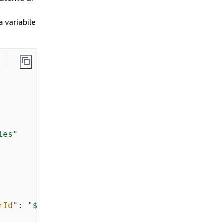
a variabile
ies"
rId"
: 
"$
{
aws:userid}"