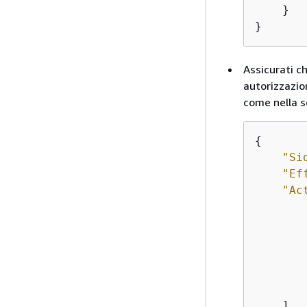
    }

}
Assicurati c
autorizzazio
come nella s
{
"Si
"Ef
"Ac
    ],
