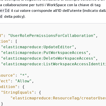
la collaborazione per tutti i WorkSpace con la chiave di tag
il cui valore corrisponde all'ID dell'utente (indicato dall
erId
della policy).
d
d"
: 
"UserRolePermissionsForCollaboration"
,

tion"
: [

"elasticmapreduce:UpdateEditor"
,

"elasticmapreduce:PutWorkspaceAccess"
,

"elasticmapreduce:DeleteWorkspaceAccess"
,

"elasticmapreduce:ListWorkspaceAccessIdentit
source"
: 
"*"
,

fect"
: 
"Allow"
,

ndition"
: 
{
"StringEquals"
: 
{
"elasticmapreduce:ResourceTag/creatorUse
}
