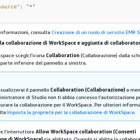
source"
: 
"*"
i informazioni, consulta
Creazione di un ruolo di servizio EMR 
lla collaborazione di WorkSpace e aggiunta di collaborator
space scegli l'icona
Collaboration
(Collaborazione) dalla sc
 parte inferiore del pannello a sinistra.
sualizzerai il pannello
Collaboration (Collaborazione)
a men
nistratore di Studio non ti abbia concesso l'autorizzazione p
urare la collaborazione per il WorkSpace. Per ulteriori informa
lta
Imposta la proprietà per la collaborazione di WorkSpace
.
e l'interruttore
Allow WorkSpace collaboration (Consenti
one di WorkSpace)
sia abilitato. Quando si abilita la collabor