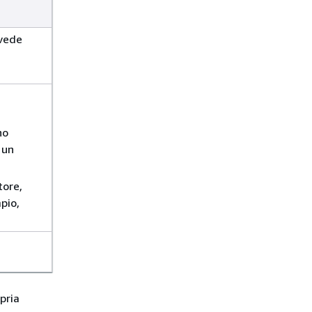
 vede
no
 un
tore,
pio,
pria