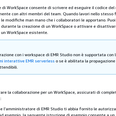
e di WorkSpace consente di scrivere ed eseguire il codice de
te con altri membri del team. Quando lavori nello stesso fi
 le modifiche man mano che i collaboratori le apportano. Puoi 
e durante la creazione di un WorkSpace o attivare e disattivar
n un WorkSpace esistente.
orazione con i workspace di EMR Studio non è supportata con 
ni interattive EMR serverless
o se è abilitata la propagazione
ttendibili.
rare la collaborazione per un WorkSpace, assicurati di comple
:
he l'amministratore di EMR Studio ti abbia fornito le autorizza
Ad esempio, la seguente istruzione di esempio consente a un 