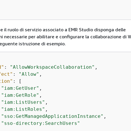
he il ruolo di servizio associato a EMR Studio disponga delle
ni necessarie per abilitare e configurare la collaborazione di
eguente istruzione di esempio.
d"
: 
"AllowWorkspaceCollaboration"
,

fect"
: 
"Allow"
,

tion"
: [

"iam:GetUser"
,

"iam:GetRole"
,

"iam:ListUsers"
,

"iam:ListRoles"
,

"sso:GetManagedApplicationInstance"
,

"sso-directory:SearchUsers"