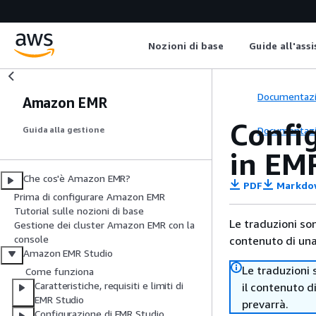
Nozioni di base
Guide all'ass
Documentaz
Amazon EMR
Confi
Documentaz
Guida alla gestione
in EM
Che cos'è Amazon EMR?
PDF
Markdo
Prima di configurare Amazon EMR
Tutorial sulle nozioni di base
Le traduzioni so
Gestione dei cluster Amazon EMR con la
console
contenuto di una 
Amazon EMR Studio
Le traduzioni 
Come funziona
Caratteristiche, requisiti e limiti di
il contenuto d
EMR Studio
prevarrà.
Configurazione di EMR Studio