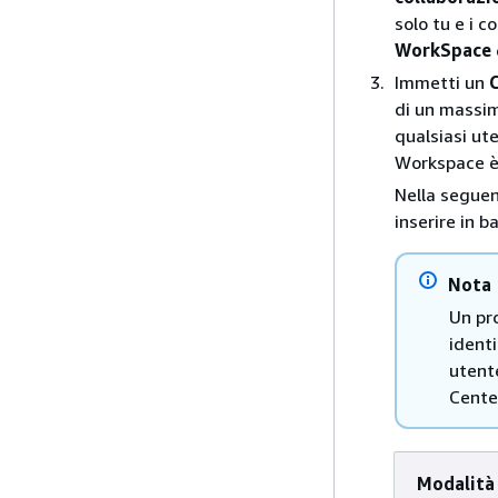
solo tu e i 
WorkSpace
Immetti un
di un massim
qualsiasi ut
Workspace è 
Nella seguent
inserire in b
Nota
Un pro
identi
utente
Cente
Modalità 