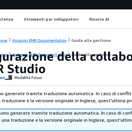
istenza
Strumenti per sviluppatori
Risorse AI
ione
Amazon EMR Documentation
Guida alla gestione
gurazione della colla
ione
Amazon EMR Documentation
Guida alla gestione
R Studio
wn
Modalità Focus
no generate tramite traduzione automatica. In caso di conflitt
traduzione e la versione originale in Inglese, quest'ultima pr
sono generate tramite traduzione automatica. In caso di confl
i una traduzione e la versione originale in Inglese, quest'ulti