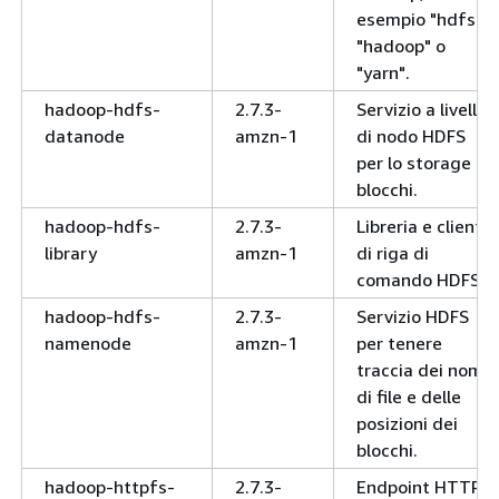
esempio "hdfs",
"hadoop" o
"yarn".
hadoop-hdfs-
2.7.3-
Servizio a livello
datanode
amzn-1
di nodo HDFS
per lo storage di
blocchi.
hadoop-hdfs-
2.7.3-
Libreria e client
library
amzn-1
di riga di
comando HDFS
hadoop-hdfs-
2.7.3-
Servizio HDFS
namenode
amzn-1
per tenere
traccia dei nomi
di file e delle
posizioni dei
blocchi.
hadoop-httpfs-
2.7.3-
Endpoint HTTP