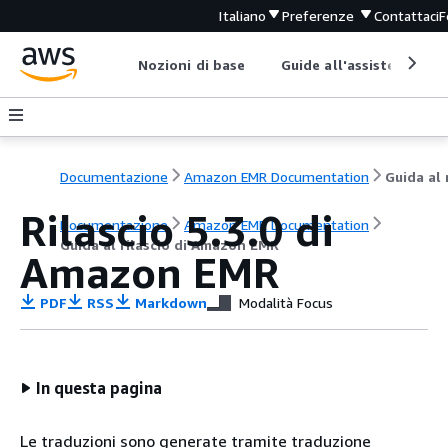
Italiano
Preferenze
Contattaci
F
Nozioni di base
Guide all'assistenza
Documentazione
Amazon EMR Documentation
Rilascio 5.3.0 di
Documentazione
Amazon EMR Documentation
Guida al rilascio di Amazon EMR
Amazon EMR
PDF
RSS
Markdown
Modalità Focus
In questa pagina
Le traduzioni sono generate tramite traduzione