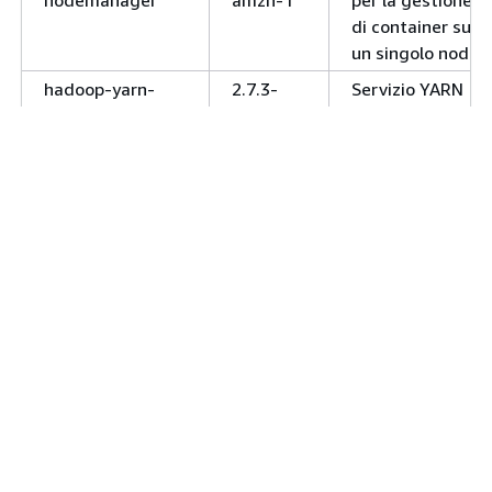
di container su
un singolo nodo.
hadoop-yarn-
2.7.3-
Servizio YARN
resourcemanager
amzn-1
per l'allocazione
e la gestione
delle risorse di
cluster e delle
applicazioni
distribuite.
hadoop-yarn-
2.7.3-
Servizio per il
timeline-server
amzn-1
recupero di
informazioni
correnti e della
cronologia per
applicazioni
YARN.
hbase-hmaster
1.2.3
Servizio per un