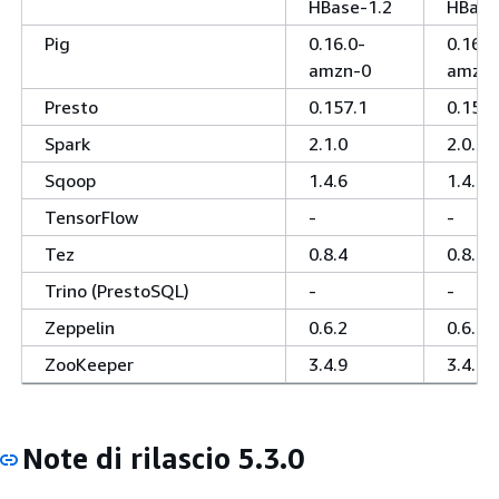
HBase-1.2
HBase
Pig
0.16.0-
0.16.0
amzn-0
amzn-
Presto
0.157.1
0.157.
Spark
2.1.0
2.0.2
Sqoop
1.4.6
1.4.6
TensorFlow
-
-
Tez
0.8.4
0.8.4
Trino (PrestoSQL)
-
-
Zeppelin
0.6.2
0.6.2
ZooKeeper
3.4.9
3.4.9
Note di rilascio 5.3.0