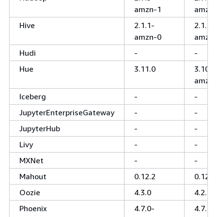
amzn-1
amzn-
Hive
2.1.1-
2.1.0-
amzn-0
amzn-
Hudi
-
-
Hue
3.11.0
3.10.0
amzn-
Iceberg
-
-
JupyterEnterpriseGateway
-
-
JupyterHub
-
-
Livy
-
-
MXNet
-
-
Mahout
0.12.2
0.12.2
Oozie
4.3.0
4.2.0
Phoenix
4.7.0-
4.7.0-