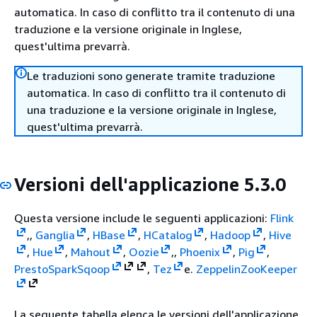
automatica. In caso di conflitto tra il contenuto di una
traduzione e la versione originale in Inglese,
quest'ultima prevarrà.
Le traduzioni sono generate tramite traduzione
automatica. In caso di conflitto tra il contenuto di
una traduzione e la versione originale in Inglese,
quest'ultima prevarrà.
Versioni dell'applicazione 5.3.0
Questa versione include le seguenti applicazioni:
Flink
,,
Ganglia
,
HBase
,
HCatalog
,
Hadoop
,
Hive
,
Hue
,
Mahout
,
Oozie
,,
Phoenix
,
Pig
,
Presto
Spark
Sqoop
,
Tez
e.
Zeppelin
ZooKeeper
La seguente tabella elenca le versioni dell'applicazione