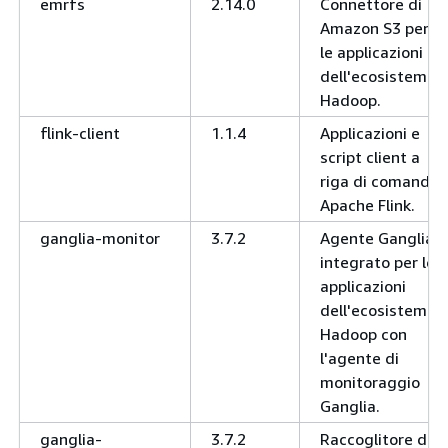
emrfs
2.14.0
Connettore di
Amazon S3 per
le applicazioni
dell'ecosistema
Hadoop.
flink-client
1.1.4
Applicazioni e
script client a
riga di comando
Apache Flink.
ganglia-monitor
3.7.2
Agente Ganglia
integrato per le
applicazioni
dell'ecosistema
Hadoop con
l'agente di
monitoraggio
Ganglia.
ganglia-
3.7.2
Raccoglitore di