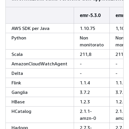
emr-5.3.0
emr-5
AWS SDK per Java
1.10.75
1,10,7
Python
Non
Non
monitorato
monit
Scala
211,8
211,8
AmazonCloudWatchAgent
-
-
Delta
-
-
Flink
1.1.4
1.1.3
Ganglia
3.7.2
3.7.2
HBase
1.2.3
1.2.3
HCatalog
2.1.1-
2.1.0-
amzn-0
amzn-
Hadoop
2.7.3-
2.7.3-