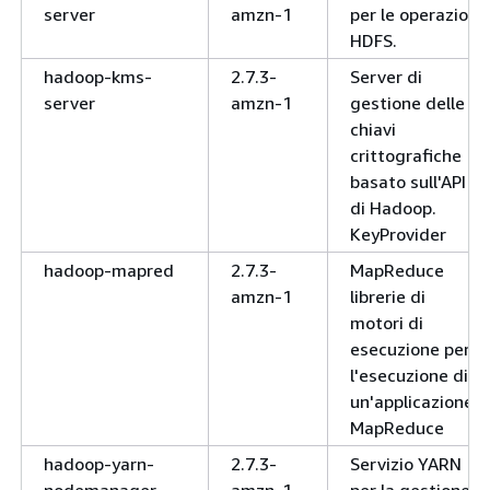
server
amzn-1
per le operazioni
HDFS.
hadoop-kms-
2.7.3-
Server di
server
amzn-1
gestione delle
chiavi
crittografiche
basato sull'API
di Hadoop.
KeyProvider
hadoop-mapred
2.7.3-
MapReduce
amzn-1
librerie di
motori di
esecuzione per
l'esecuzione di
un'applicazione.
MapReduce
hadoop-yarn-
2.7.3-
Servizio YARN
nodemanager
amzn-1
per la gestione