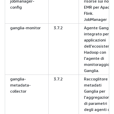
jobmanager-
risorse sui nodi
config
EMR per Apache
Flink.
JobManager
ganglia-monitor
3.7.2
Agente Ganglia
integrato per le
applicazioni
dell'ecosistema
Hadoop con
l'agente di
monitoraggio
Ganglia.
ganglia-
3.7.2
Raccoglitore di
metadata-
metadati
collector
Ganglia per
l'aggregazione
di parametri
degli agenti di