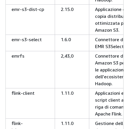
emr-s3-dist-cp
2.15.0
Applicazione di
copia distribuit
ottimizzata per
Amazon S3.
emr-s3-select
1.6.0
Connettore di
EMR S3Select
emrfs
2,43,0
Connettore di
Amazon S3 per
le applicazioni
dell'ecosistema
Hadoop.
flink-client
1.11.0
Applicazioni e
script client a
riga di comand
Apache Flink.
flink-
1.11.0
Gestione delle