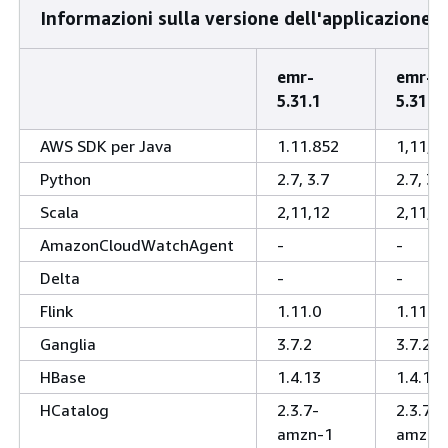
Informazioni sulla versione dell'applicazione
emr-
emr-
5.31.1
5.31.0
AWS SDK per Java
1.11.852
1,11,8
Python
2.7, 3.7
2.7, 3.7
Scala
2,11,12
2,11,1
AmazonCloudWatchAgent
-
-
Delta
-
-
Flink
1.11.0
1.11.0
Ganglia
3.7.2
3.7.2
HBase
1.4.13
1.4.13
HCatalog
2.3.7-
2.3.7-
amzn-1
amzn-