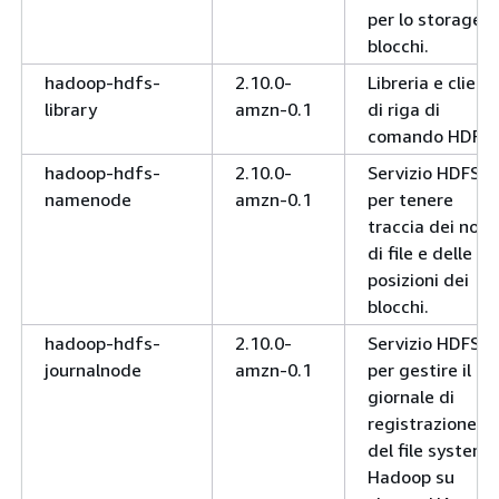
per lo storage d
blocchi.
hadoop-hdfs-
2.10.0-
Libreria e client
library
amzn-0.1
di riga di
comando HDFS
hadoop-hdfs-
2.10.0-
Servizio HDFS
namenode
amzn-0.1
per tenere
traccia dei nomi
di file e delle
posizioni dei
blocchi.
hadoop-hdfs-
2.10.0-
Servizio HDFS
journalnode
amzn-0.1
per gestire il
giornale di
registrazione
del file system
Hadoop su