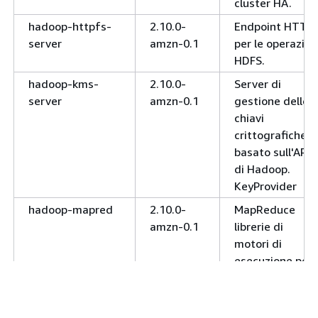
cluster HA.
hadoop-httpfs-
2.10.0-
Endpoint HTTP
server
amzn-0.1
per le operazion
HDFS.
hadoop-kms-
2.10.0-
Server di
server
amzn-0.1
gestione delle
chiavi
crittografiche
basato sull'API
di Hadoop.
KeyProvider
hadoop-mapred
2.10.0-
MapReduce
amzn-0.1
librerie di
motori di
esecuzione per
l'esecuzione di
un'applicazione.
MapReduce