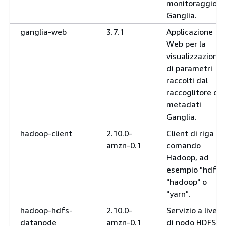
monitoraggio
Ganglia.
ganglia-web
3.7.1
Applicazione
Web per la
visualizzazione
di parametri
raccolti dal
raccoglitore di
metadati
Ganglia.
hadoop-client
2.10.0-
Client di riga di
amzn-0.1
comando
Hadoop, ad
esempio "hdfs",
"hadoop" o
"yarn".
hadoop-hdfs-
2.10.0-
Servizio a livello
datanode
amzn-0.1
di nodo HDFS