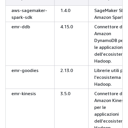
aws-sagemaker-
1.4.0
SageMaker SDK
spark-sdk
Amazon Spark
emr-ddb
4.15.0
Connettore di
Amazon
DynamoDB per
le applicazioni
dell'ecosistema
Hadoop.
emr-goodies
2.13.0
Librerie utili per
l'ecosistema
Hadoop.
emr-kinesis
3.5.0
Connettore di
Amazon Kinesis
per le
applicazioni
dell'ecosistema
Hadoop.