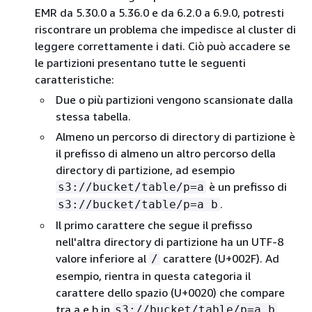
EMR da 5.30.0 a 5.36.0 e da 6.2.0 a 6.9.0, potresti
riscontrare un problema che impedisce al cluster di
leggere correttamente i dati. Ciò può accadere se
le partizioni presentano tutte le seguenti
caratteristiche:
Due o più partizioni vengono scansionate dalla
stessa tabella.
Almeno un percorso di directory di partizione è
il prefisso di almeno un altro percorso della
directory di partizione, ad esempio
è un prefisso di
s3://bucket/table/p=a
.
s3://bucket/table/p=a b
Il primo carattere che segue il prefisso
nell'altra directory di partizione ha un UTF-8
valore inferiore al
carattere (U+002F). Ad
/
esempio, rientra in questa categoria il
carattere dello spazio (U+0020) che compare
tra a e b in
.
s3://bucket/table/p=a b