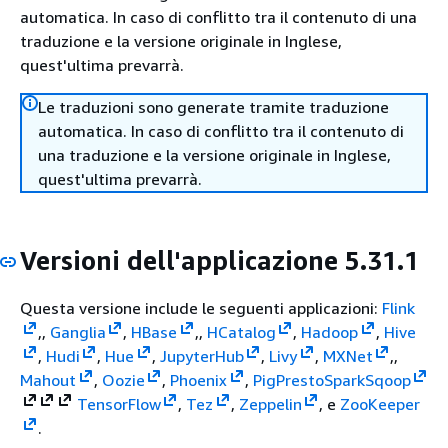
automatica. In caso di conflitto tra il contenuto di una
traduzione e la versione originale in Inglese,
quest'ultima prevarrà.
Le traduzioni sono generate tramite traduzione
automatica. In caso di conflitto tra il contenuto di
una traduzione e la versione originale in Inglese,
quest'ultima prevarrà.
Versioni dell'applicazione 5.31.1
Questa versione include le seguenti applicazioni:
Flink
,,
Ganglia
,
HBase
,,
HCatalog
,
Hadoop
,
Hive
,
Hudi
,
Hue
,
JupyterHub
,
Livy
,
MXNet
,,
Mahout
,
Oozie
,
Phoenix
,
Pig
Presto
Spark
Sqoop
TensorFlow
,
Tez
,
Zeppelin
, e
ZooKeeper
.