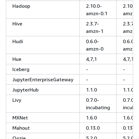
Hadoop
2.10.0-
2.10.0-
amzn-0.1
amzn-
Hive
2.3.7-
2.3.7-
amzn-1
amzn-
Hudi
0.6.0-
0.6.0-
amzn-0
amzn-
Hue
4,7,1
4,7,1
Iceberg
-
-
JupyterEnterpriseGateway
-
-
JupyterHub
1.1.0
1.1.0
Livy
0.7.0-
0.7.0-
incubating
incuba
MXNet
1.6.0
1.6.0
Mahout
0.13.0
0.13.0
Oozie
5.2.0
5.2.0