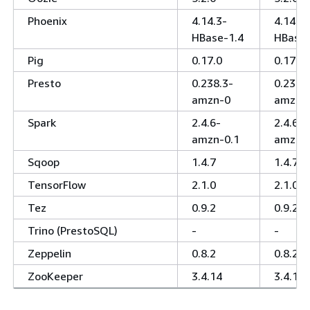
Phoenix
4.14.3-
4.14.3-
HBase-1.4
HBase-
Pig
0.17.0
0.17.0
Presto
0.238.3-
0.238.
amzn-0
amzn-
Spark
2.4.6-
2.4.6-
amzn-0.1
amzn-
Sqoop
1.4.7
1.4.7
TensorFlow
2.1.0
2.1.0
Tez
0.9.2
0.9.2
Trino (PrestoSQL)
-
-
Zeppelin
0.8.2
0.8.2
ZooKeeper
3.4.14
3.4.14