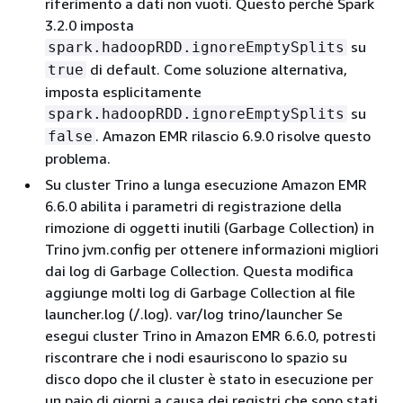
riferimento a dati non vuoti. Questo perché Spark
3.2.0 imposta
su
spark.hadoopRDD.ignoreEmptySplits
di default. Come soluzione alternativa,
true
imposta esplicitamente
su
spark.hadoopRDD.ignoreEmptySplits
. Amazon EMR rilascio 6.9.0 risolve questo
false
problema.
Su cluster Trino a lunga esecuzione Amazon EMR
6.6.0 abilita i parametri di registrazione della
rimozione di oggetti inutili (Garbage Collection) in
Trino jvm.config per ottenere informazioni migliori
dai log di Garbage Collection. Questa modifica
aggiunge molti log di Garbage Collection al file
launcher.log (/.log). var/log trino/launcher Se
esegui cluster Trino in Amazon EMR 6.6.0, potresti
riscontrare che i nodi esauriscono lo spazio su
disco dopo che il cluster è stato in esecuzione per
un paio di giorni a causa dei registri che sono stati