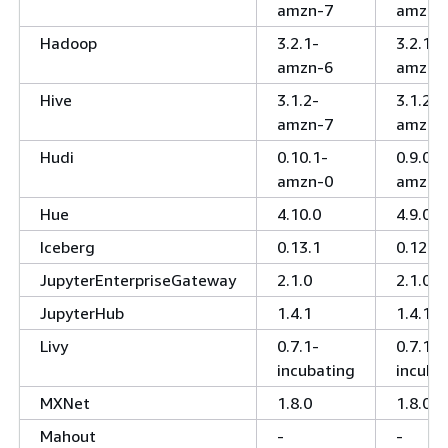
amzn-7
amzn-
Hadoop
3.2.1-
3.2.1-
amzn-6
amzn-
Hive
3.1.2-
3.1.2-
amzn-7
amzn-
Hudi
0.10.1-
0.9.0-
amzn-0
amzn-
Hue
4.10.0
4.9.0
Iceberg
0.13.1
0.12.0
JupyterEnterpriseGateway
2.1.0
2.1.0
JupyterHub
1.4.1
1.4.1
Livy
0.7.1-
0.7.1-
incubating
incuba
MXNet
1.8.0
1.8.0
Mahout
-
-