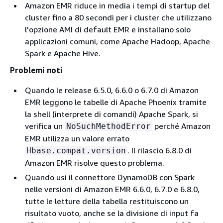
Amazon EMR riduce in media i tempi di startup del
cluster fino a 80 secondi per i cluster che utilizzano
20,20260120,1
4,14,355-
18 febbr
l'opzione AMI di default EMR e installano solo
280,713.amzn2
2026
applicazioni comuni, come Apache Hadoop, Apache
Spark e Apache Hive.
Problemi noti
Quando le release 6.5.0, 6.6.0 o 6.7.0 di Amazon
EMR leggono le tabelle di Apache Phoenix tramite
la shell (interprete di comandi) Apache Spark, si
verifica un
perché Amazon
NoSuchMethodError
EMR utilizza un valore errato
. Il rilascio 6.8.0 di
Hbase.compat.version
Amazon EMR risolve questo problema.
Quando usi il connettore DynamoDB con Spark
nelle versioni di Amazon EMR 6.6.0, 6.7.0 e 6.8.0,
tutte le letture della tabella restituiscono un
risultato vuoto, anche se la divisione di input fa