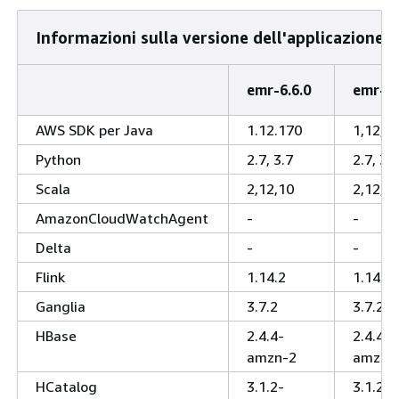
Informazioni sulla versione dell'applicazione
emr-6.6.0
emr-6.
AWS SDK per Java
1.12.170
1,12,3
Python
2.7, 3.7
2.7, 3.7
Scala
2,12,10
2,12,1
AmazonCloudWatchAgent
-
-
Delta
-
-
Flink
1.14.2
1.14.0
Ganglia
3.7.2
3.7.2
HBase
2.4.4-
2.4.4-
amzn-2
amzn-
HCatalog
3.1.2-
3.1.2-