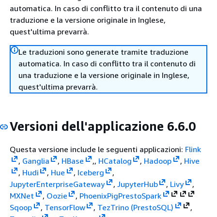
automatica. In caso di conflitto tra il contenuto di una
traduzione e la versione originale in Inglese,
quest'ultima prevarrà.
Le traduzioni sono generate tramite traduzione
automatica. In caso di conflitto tra il contenuto di
una traduzione e la versione originale in Inglese,
quest'ultima prevarrà.
Versioni dell'applicazione 6.6.0
Questa versione include le seguenti applicazioni:
Flink
,
Ganglia
,
HBase
,,
HCatalog
,
Hadoop
,
Hive
,
Hudi
,
Hue
,
Iceberg
,
JupyterEnterpriseGateway
,
JupyterHub
,
Livy
,
MXNet
,
Oozie
,
Phoenix
Pig
Presto
Spark
Sqoop
,
TensorFlow
,
Tez
Trino (PrestoSQL)
,