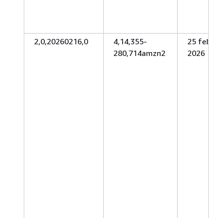
2,0,20260216,0
4,14,355-
25 febbr
280,714amzn2
2026