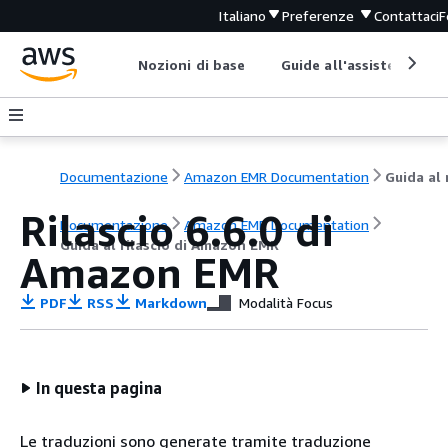
Italiano
Preferenze
Contattaci
F
Nozioni di base
Guide all'assistenza
Documentazione
Amazon EMR Documentation
Rilascio 6.6.0 di
Documentazione
Amazon EMR Documentation
Guida al rilascio di Amazon EMR
Amazon EMR
PDF
RSS
Markdown
Modalità Focus
In questa pagina
Le traduzioni sono generate tramite traduzione