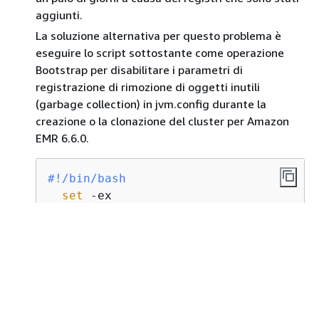
aggiunti.
La soluzione alternativa per questo problema è
eseguire lo script sottostante come operazione
Bootstrap per disabilitare i parametri di
registrazione di rimozione di oggetti inutili
(garbage collection) in jvm.config durante la
creazione o la clonazione del cluster per Amazon
EMR 6.6.0.
#!/bin/bash
set
 -ex

  PRESTO_PUPPET_DIR=
'/var/aws/emr/bigt
  sudo bash -c 
"sed -i '/-Xlog/d' 
$
{
PR
Se utilizzi Spark con la formattazione della
posizione delle partizioni Hive per leggere i dati in
Amazon S3 ed esegui Spark nei rilasci di Amazon