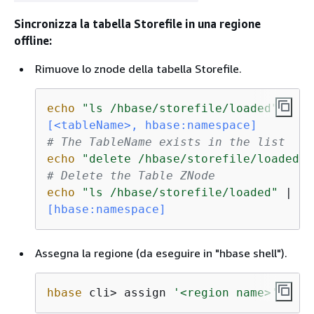
Sincronizza la tabella Storefile in una regione
offline:
Rimuove lo znode della tabella Storefile.
echo
"ls /hbase/storefile/loaded"
 | su
[<tableName>, hbase:namespace]
# The TableName exists in the list
echo
"delete /hbase/storefile/loaded/<
# Delete the Table ZNode
echo
"ls /hbase/storefile/loaded"
 | su
[hbase:namespace]
Assegna la regione (da eseguire in "hbase shell").
hbase
 cli> assign 
'<region name>'