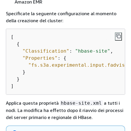
Amazon EMR
Specificate la seguente configurazione al momento
della creazione del cluster:
[

{
"Classification"
: 
"hbase-site"
,

"Properties"
: 
{
"fs.s3a.experimental.input.fadvise"
    }

  }

]
Applica questa proprietà
a tutti i
hbase-site.xml
nodi. La modifica ha effetto dopo il riavvio dei processi
del server primario e regionale di HBase.