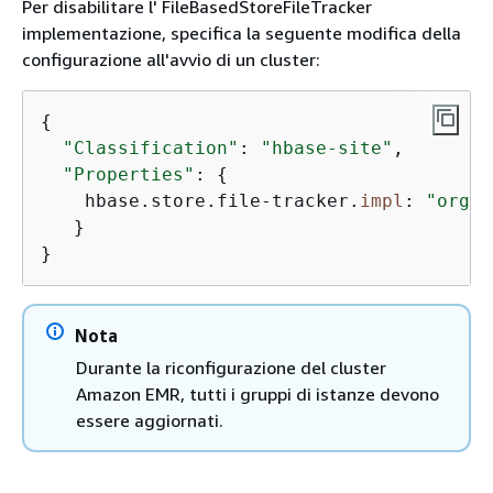
Per disabilitare l' FileBasedStoreFileTracker
implementazione, specifica la seguente modifica della
configurazione all'avvio di un cluster:
{
"Classification"
: 
"hbase-site"
,

"Properties"
: 
{
    hbase.store.file-tracker.
impl
: 
"org.a
   }

}
Nota
Durante la riconfigurazione del cluster
Amazon EMR, tutti i gruppi di istanze devono
essere aggiornati.