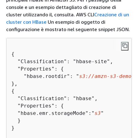
console e un esempio dettagliato di creazione di
cluster utilizzando il, consulta. AWS CLI
Creazione di un
cluster con HBase
Un esempio di oggetto di
configurazione è mostrato nel seguente snippet JSON.
{
  "Classification": "hbase-site",

  "Properties": 
{
    "hbase.rootdir": "
s3://amzn-s3-demo-b
{
  "Classification": "hbase",

  "Properties": 
{
  "hbase.emr.storageMode":"
s3
"

  }

}
