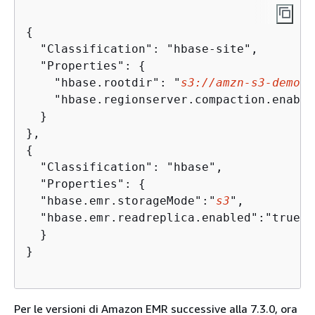
{
  "Classification": "hbase-site",

  "Properties": 
{
    "hbase.rootdir": "
s3://amzn-s3-demo-b
    "hbase.regionserver.compaction.enabled":
  }

{
  "Classification": "hbase",

  "Properties": 
{
  "hbase.emr.storageMode":"
s3
",

  "hbase.emr.readreplica.enabled":"true"

  }

}

Per le versioni di Amazon EMR successive alla 7.3.0, ora