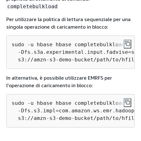
completebulkload
Per utilizzare la politica di lettura sequenziale per una
singola operazione di caricamento in blocco:
sudo -u hbase hbase completebulkload \

  -Dfs.s3a.experimental.input.fadvise=seq
  s3://amzn-s3-demo-bucket/path/to/hfiles
In alternativa, è possibile utilizzare EMRFS per
l'operazione di caricamento in blocco:
sudo -u hbase hbase completebulkload \

  -Dfs.s3.impl=com.amazon.ws.emr.hadoop.f
  s3://amzn-s3-demo-bucket/path/to/hfiles