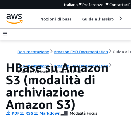
Italiano
Preferenze
Contattaci
F
Nozioni di base
Guide all'assistenza
Documentazione
Amazon EMR Documentation
HBase su Amazon
Documentazione
Amazon EMR Documentation
Guida al rilascio di Amazon EMR
S3 (modalità di
archiviazione
Amazon S3)
PDF
RSS
Markdown
Modalità Focus