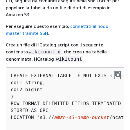
CLI, seguita da comandi eseguiti nella shell Grunt per
popolare la tabella da un file di dati di esempio in
Amazon S3.
Per eseguire questo esempio,
connettiti al nodo
master tramite SSH
.
Crea un file di HCatalog script con il seguente
contenuto
, che crea una tabella
wikicount.q
denominata. HCatalog
wikicount
CREATE EXTERNAL TABLE IF NOT EXISTS wikic
col1 string, 

col2 bigint 

) 

ROW FORMAT DELIMITED FIELDS TERMINATED BY
STORED AS ORC 

LOCATION 's3://
amzn-s3-demo-bucket
/hcat/w