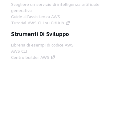
Scegliere un servizio di intelligenza artificiale
generativa
Guide all'assistenza AWS
Tutorial AWS CLI su GitHub
Strumenti Di Sviluppo
Libreria di esempi di codice AWS
AWS CLI
Centro builder AWS
Blog AWS sugli strumenti per sviluppatori
Link Utili
Scarica il server MCP di AWS Docs
Accedi alla Console AWS
Forum di AWS re:Post
Privacy
Condizioni del sito
Preferenze
cookie
© 2026, Amazon Web Services, Inc. o
società affiliate. Tutti i diritti riservati.
Italiano