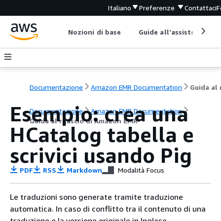
Italiano
Preferenze
Contattaci
F
Nozioni di base
Guide all'assistenza
Documentazione
Amazon EMR Documentation
Esempio: crea una
Documentazione
Amazon EMR Documentation
Guida al rilascio di Amazon EMR
HCatalog tabella e
scrivici usando Pig
PDF
RSS
Markdown
Modalità Focus
Le traduzioni sono generate tramite traduzione
automatica. In caso di conflitto tra il contenuto di una
traduzione e la versione originale in Inglese,