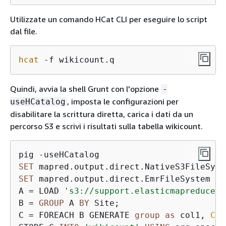
Utilizzate un comando HCat CLI per eseguire lo script
dal file.
hcat
 -f wikicount.q
Quindi, avvia la shell Grunt con l'opzione
-
, imposta le configurazioni per
useHCatalog
disabilitare la scrittura diretta, carica i dati da un
percorso S3 e scrivi i risultati sulla tabella wikicount.
pig 
-
SET
 mapred.output.direct.NativeS3FileSyst
SET
 mapred.output.direct.EmrFileSystem 
fa
A 
=
 LOAD 
's3://support.elasticmapreduce/t
B 
=
GROUP
 A 
BY
 Site; 

C 
=
 FOREACH B GENERATE 
group
as
 col1, 
COU