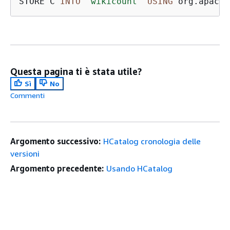
STORE C 
INTO
'wikicount'
USING
 org.apache
Questa pagina ti è stata utile?
Sì
No
Commenti
Argomento successivo:
HCatalog cronologia delle
versioni
Argomento precedente:
Usando HCatalog