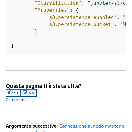
"Classification"
: 
"jupyter-s3-con
"Properties"
: 
{
"s3.persistence.enabled"
: 
"tr
"s3.persistence.bucket"
: 
"MyJ
        }

    }

]
Questa pagina ti è stata utile?
Sì
No
Commenti
Argomento successivo:
Connessione al nodo master e