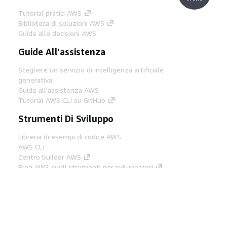
Tutorial pratici AWS
Biblioteca di soluzioni AWS
Guide alle decisioni AWS
Guide All'assistenza
Scegliere un servizio di intelligenza artificiale
generativa
Guide all'assistenza AWS
Tutorial AWS CLI su GitHub
Strumenti Di Sviluppo
Libreria di esempi di codice AWS
AWS CLI
Centro builder AWS
Blog AWS sugli strumenti per sviluppatori
Link Utili
Scarica il server MCP di AWS Docs
Accedi alla Console AWS
Forum di AWS re:Post