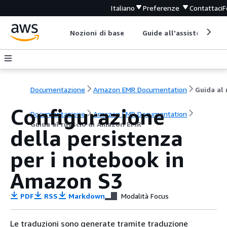
Italiano
Preferenze
Contattaci
F
Nozioni di base
Guide all'assistenza
Documentazione
Amazon EMR Documentation
Configurazione
Documentazione
Amazon EMR Documentation
Guida al rilascio di Amazon EMR
della persistenza
per i notebook in
Amazon S3
PDF
RSS
Markdown
Modalità Focus
Le traduzioni sono generate tramite traduzione