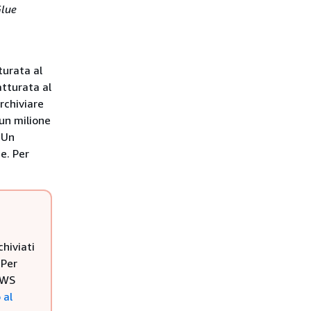
lue
turata al
atturata al
rchiviare
 un milione
 Un
e. Per
hiviati
 Per
AWS
 al