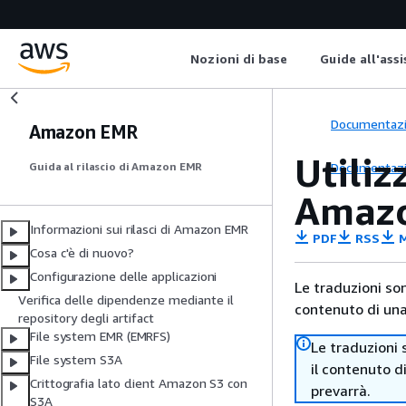
Nozioni di base
Guide all'ass
Documentaz
Amazon EMR
Utili
Documentaz
Guida al rilascio di Amazon EMR
Amaz
Informazioni sui rilasci di Amazon EMR
PDF
RSS
M
Cosa c'è di nuovo?
Configurazione delle applicazioni
Le traduzioni so
Verifica delle dipendenze mediante il
contenuto di una 
repository degli artifact
File system EMR (EMRFS)
Le traduzioni 
File system S3A
il contenuto d
Crittografia lato client Amazon S3 con
prevarrà.
S3A