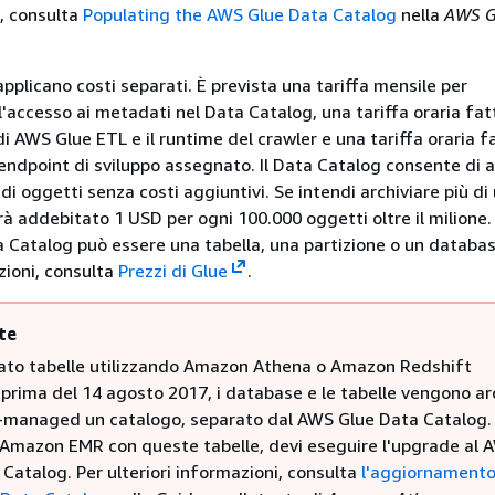
, consulta
Populating the AWS Glue Data Catalog
nella
AWS G
pplicano costi separati. È prevista una tariffa mensile per
 l'accesso ai metadati nel Data Catalog, una tariffa oraria fat
di AWS Glue ETL e il runtime del crawler e una tariffa oraria f
endpoint di sviluppo assegnato. Il Data Catalog consente di a
 di oggetti senza costi aggiuntivi. Se intendi archiviare più di
rrà addebitato 1 USD per ogni 100.000 oggetti oltre il milione.
 Catalog può essere una tabella, una partizione o un databas
zioni, consulta
Prezzi di Glue
.
te
eato tabelle utilizzando Amazon Athena o Amazon Redshift
prima del 14 agosto 2017, i database e le tabelle vengono arc
-managed un catalogo, separato dal AWS Glue Data Catalog.
 Amazon EMR con queste tabelle, devi eseguire l'upgrade al 
Catalog. Per ulteriori informazioni, consulta
l'aggiornamento