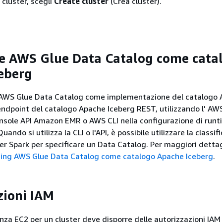
l cluster, scegli
Create cluster
(Crea cluster).
re AWS Glue Data Catalog come cata
eberg
e AWS Glue Data Catalog come implementazione del catalogo
ndpoint del catalogo Apache Iceberg REST, utilizzando l' AW
ole API Amazon EMR o AWS CLI nella configurazione di runt
ando si utilizza la CLI o l'API, è possibile utilizzare la classif
er Spark per specificare un Data Catalog. Per maggiori dettag
cing AWS Glue Data Catalog come catalogo Apache Iceberg
.
zioni IAM
stanza EC2 per un cluster deve disporre delle autorizzazioni IAM