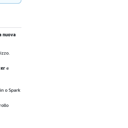
a nuova
izzo.
ter
e
lin o Spark
rollo