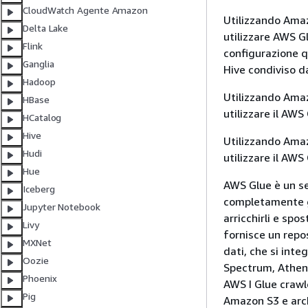
CloudWatch Agente Amazon
Utilizzando Amaz
Delta Lake
utilizzare AWS 
Flink
configurazione q
Ganglia
Hive condiviso da
Hadoop
Utilizzando Amaz
HBase
utilizzare il AW
HCatalog
Hive
Utilizzando Amaz
Hudi
utilizzare il AW
Hue
AWS Glue è un se
Iceberg
completamente ge
Jupyter Notebook
arricchirli e spo
Livy
fornisce un repos
MXNet
dati, che si in
Oozie
Spectrum, Athena
Phoenix
AWS I Glue crawl
Pig
Amazon S3 e arch