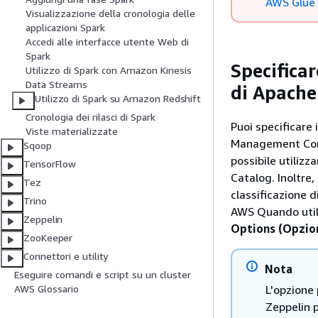
AWS Glue 
Visualizzazione della cronologia delle
applicazioni Spark
Accedi alle interfacce utente Web di
Spark
Specifica
Utilizzo di Spark con Amazon Kinesis
Data Streams
di Apache
Utilizzo di Spark su Amazon Redshift
Cronologia dei rilasci di Spark
Puoi specificare
Viste materializzate
Management Conso
Sqoop
possibile utilizz
TensorFlow
Catalog. Inoltre,
Tez
classificazione d
Trino
AWS Quando utili
Zeppelin
Options (Opzio
ZooKeeper
Connettori e utility
Nota
Eseguire comandi e script su un cluster
L'opzione 
AWS Glossario
Zeppelin 