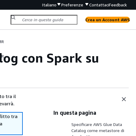
Italiano
Preferenze
Contattaci
Feedback
Crea un Account AWS
MR
log con Spark su
MR
o tra il
evarrà.
In questa pagina
itto tra
ma
Specificare AWS Glue Data
Catalog come metastore di