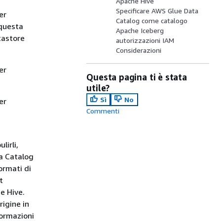
Apache Hive
Specificare AWS Glue Data
er
Catalog come catalogo
 questa
Apache Iceberg
tastore
autorizzazioni IAM
Considerazioni
er
Questa pagina ti è stata
utile?
Sì
No
er
Commenti
lirli,
ta Catalog
ormati di
t
e Hive.
igine in
formazioni