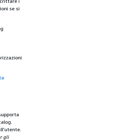
crittare i
oni se si
og
rizzazioni
ta
 supporta
talog.
ll'utente.
r gli