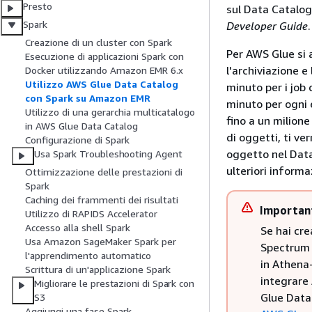
Presto
sul Data Catalog
Spark
Developer Guide
.
Creazione di un cluster con Spark
Per AWS Glue si a
Esecuzione di applicazioni Spark con
l'archiviazione e
Docker utilizzando Amazon EMR 6.x
Utilizzo AWS Glue Data Catalog
minuto per i job 
con Spark su Amazon EMR
minuto per ogni 
Utilizzo di una gerarchia multicatalogo
fino a un milione
in AWS Glue Data Catalog
di oggetti, ti ve
Configurazione di Spark
oggetto nel Data
Usa Spark Troubleshooting Agent
ulteriori informa
Ottimizzazione delle prestazioni di
Spark
Caching dei frammenti dei risultati
Importan
Utilizzo di RAPIDS Accelerator
Accesso alla shell Spark
Se hai cr
Usa Amazon SageMaker Spark per
Spectrum 
l'apprendimento automatico
in Athena
Scrittura di un'applicazione Spark
integrare
Migliorare le prestazioni di Spark con
Glue Data 
S3
Aggiungi una fase Spark