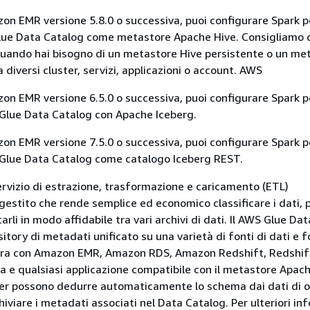
on EMR versione 5.8.0 o successiva, puoi configurare Spark p
Glue Data Catalog come metastore Apache Hive. Consigliamo
uando hai bisogno di un metastore Hive persistente o un me
 diversi cluster, servizi, applicazioni o account. AWS
on EMR versione 6.5.0 o successiva, puoi configurare Spark p
S Glue Data Catalog con Apache Iceberg.
on EMR versione 7.5.0 o successiva, puoi configurare Spark p
S Glue Data Catalog come catalogo Iceberg REST.
rvizio di estrazione, trasformazione e caricamento (ETL)
stito che rende semplice ed economico classificare i dati, pu
starli in modo affidabile tra vari archivi di dati. Il AWS Glue Da
itory di metadati unificato su una varietà di fonti di dati e f
tegra con Amazon EMR, Amazon RDS, Amazon Redshift, Redshif
 e qualsiasi applicazione compatibile con il metastore Apach
er possono dedurre automaticamente lo schema dai dati di or
iviare i metadati associati nel Data Catalog. Per ulteriori in