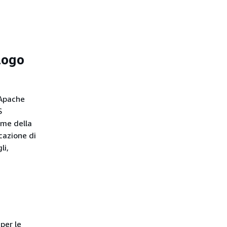
logo
 Apache
S
ime della
icazione di
li,
 per le