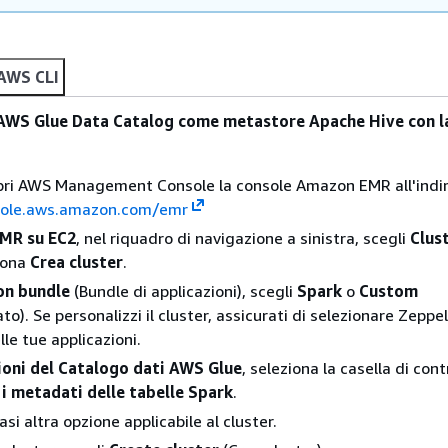
AWS CLI
 AWS Glue Data Catalog come metastore Apache Hive con l
pri AWS Management Console la console Amazon EMR all'indir
sole.aws.amazon.com/emr
MR su EC2
, nel riquadro di navigazione a sinistra, scegli
Clus
iona
Crea cluster
.
on bundle
(Bundle di applicazioni), scegli
Spark
o
Custom
to). Se personalizzi il cluster, assicurati di selezionare Zeppe
le tue applicazioni.
oni del Catalogo dati AWS Glue
, seleziona la casella di cont
 i metadati delle tabelle Spark
.
asi altra opzione applicabile al cluster.