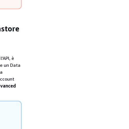
astore
'API, è
are un Data
la
 Account
vanced