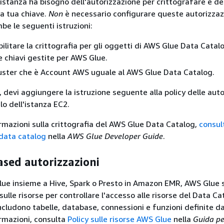
ll'istanza ha bisogno dell'autorizzazione per crittografare e de
la tua chiave.
Non
è necessario configurare queste autorizzazi
be le seguenti istruzioni:
bilitare la crittografia per gli oggetti di AWS Glue Data Catal
le chiavi gestite per AWS Glue.
cluster che è Account AWS uguale al AWS Glue Data Catalog.
, devi aggiungere la istruzione seguente alla policy delle auto
ilo dell'istanza EC2.
formazioni sulla crittografia del AWS Glue Data Catalog,
consul
data catalog
nella
AWS Glue Developer Guide
.
sed autorizzazioni
Glue insieme a Hive, Spark o Presto in Amazon EMR, AWS Glue
sulle risorse per controllare l'accesso alle risorse del Data Ca
ncludono tabelle, database, connessioni e funzioni definite da
ormazioni, consulta
Policy sulle risorse AWS Glue
nella
Guida pe