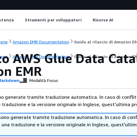
istenza
Strumenti per sviluppatori
Risorse AI
ione
Amazon EMR Documentation
Guida al rilascio di Amazon E
zzo AWS Glue Data Cata
ione
Amazon EMR Documentation
Guida al rilascio di Amazon E
on EMR
arkdown
Modalità Focus
no generate tramite traduzione automatica. In caso di conflitt
traduzione e la versione originale in Inglese, quest'ultima pr
sono generate tramite traduzione automatica. In caso di confl
i una traduzione e la versione originale in Inglese, quest'ulti