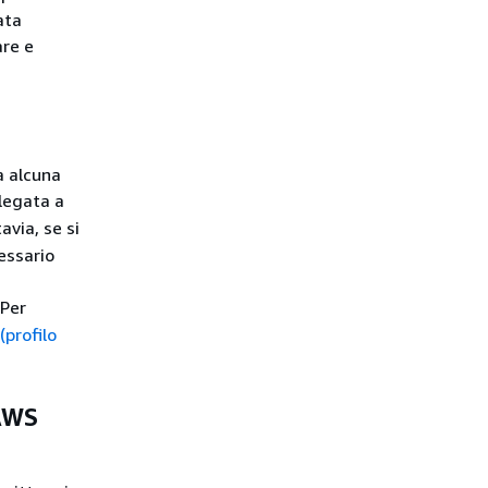
ata
are e
a alcuna
legata a
via, se si
cessario
 Per
(profilo
 AWS