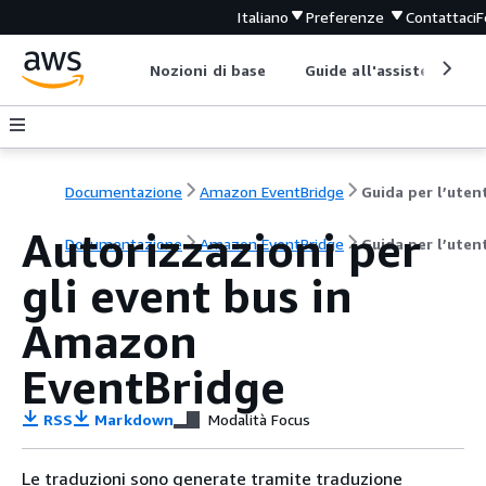
Italiano
Preferenze
Contattaci
F
Nozioni di base
Guide all'assistenza
Documentazione
Amazon EventBridge
Guida per l’uten
Autorizzazioni per
Documentazione
Amazon EventBridge
Guida per l’uten
gli event bus in
Amazon
EventBridge
RSS
Markdown
Modalità Focus
Le traduzioni sono generate tramite traduzione