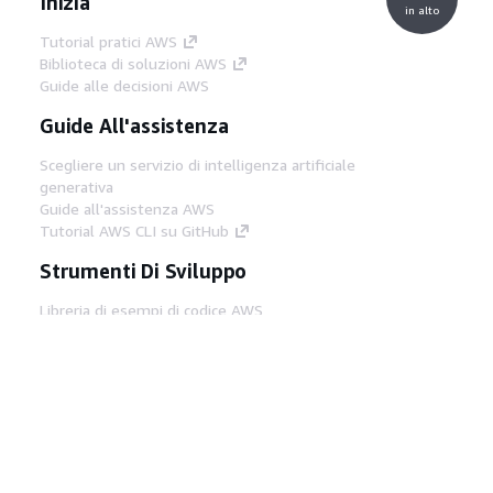
Inizia
in alto
Tutorial pratici AWS
Biblioteca di soluzioni AWS
Guide alle decisioni AWS
Guide All'assistenza
Scegliere un servizio di intelligenza artificiale
generativa
Guide all'assistenza AWS
Tutorial AWS CLI su GitHub
Strumenti Di Sviluppo
Libreria di esempi di codice AWS
AWS CLI
Centro builder AWS
Blog AWS sugli strumenti per sviluppatori
Link Utili
Scarica il server MCP di AWS Docs
Accedi alla Console AWS