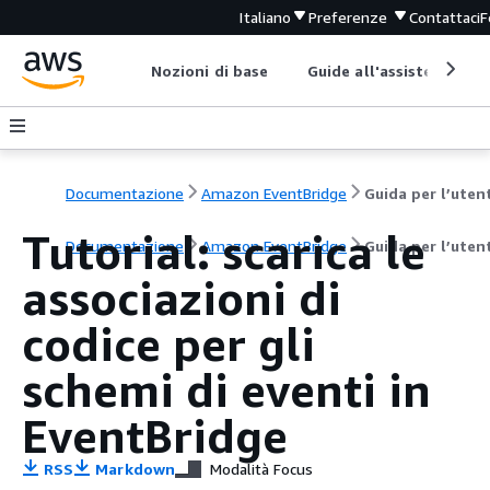
Italiano
Preferenze
Contattaci
F
Nozioni di base
Guide all'assistenza
Documentazione
Amazon EventBridge
Guida per l’uten
Tutorial: scarica le
Documentazione
Amazon EventBridge
Guida per l’uten
associazioni di
codice per gli
schemi di eventi in
EventBridge
RSS
Markdown
Modalità Focus