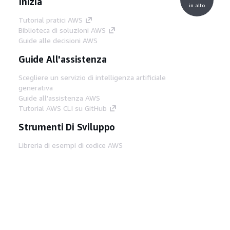
Inizia
in alto
Tutorial pratici AWS
Biblioteca di soluzioni AWS
Guide alle decisioni AWS
Guide All'assistenza
Scegliere un servizio di intelligenza artificiale
generativa
Guide all'assistenza AWS
Tutorial AWS CLI su GitHub
Strumenti Di Sviluppo
Libreria di esempi di codice AWS
AWS CLI
Centro builder AWS
Blog AWS sugli strumenti per sviluppatori
Link Utili
Scarica il server MCP di AWS Docs
Accedi alla Console AWS