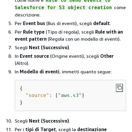
come nome e
Rule to send events to
come
Salesforce for S3 object creation
descrizione.
Per
Event bus
(Bus di eventi), scegli
default
.
Per
Rule type
(Tipo di regola), scegli
Rule with an
event pattern
(Regola con un modello di eventi).
Scegli
Next (Successivo)
.
In
Event source
(Origine eventi), scegli
Other
(Altro).
In
Modello di eventi
, immetti quanto segue:
{
"source"
: [
"aws.s3"
]

}
Scegli
Next (Successivo)
.
Per i
tipi di Target
, scegli la
destinazione