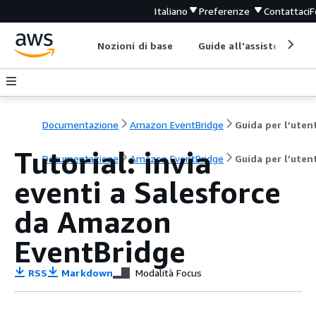
Italiano
Preferenze
Contattaci
F
Nozioni di base
Guide all'assistenza
Documentazione
Amazon EventBridge
Guida per l’uten
Tutorial: invia
Documentazione
Amazon EventBridge
Guida per l’uten
eventi a Salesforce
da Amazon
EventBridge
RSS
Markdown
Modalità Focus