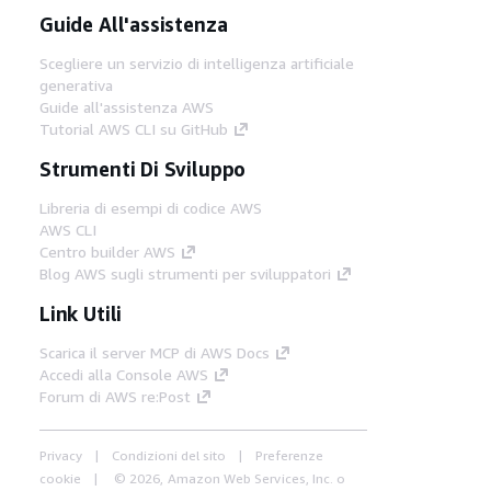
Guide All'assistenza
Scegliere un servizio di intelligenza artificiale
generativa
Guide all'assistenza AWS
Tutorial AWS CLI su GitHub
Strumenti Di Sviluppo
Libreria di esempi di codice AWS
AWS CLI
Centro builder AWS
Blog AWS sugli strumenti per sviluppatori
Link Utili
Scarica il server MCP di AWS Docs
Accedi alla Console AWS
Forum di AWS re:Post
Privacy
Condizioni del sito
Preferenze
cookie
© 2026, Amazon Web Services, Inc. o