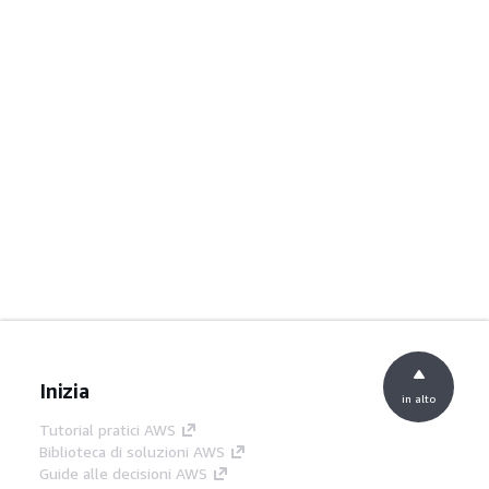
Inizia
in alto
Tutorial pratici AWS
Biblioteca di soluzioni AWS
Guide alle decisioni AWS