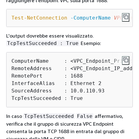
raggiungere l'endpoint VPC sulla porta 1688:
Test-NetConnection
-ComputerName
VPC_Endp
L'output dovrebbe essere visualizzato.
Esempio:
TcpTestSucceeded : True
ComputerName     : <VPC_Endpoint_Private_
RemoteAddress    : <VPC_Endpoint_IP_addres
RemotePort       : 1688

InterfaceAlias   : Ethernet 2

SourceAddress    : 10.0.110.93

TcpTestSucceeded : True
In caso
affermativo,
TcpTestSucceeded
False
verifica che il gruppo di sicurezza VPC Endpoint
consenta la porta TCP 1688 in entrata dal gruppo di
sicurezza della VM o CIDR.