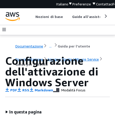
Italiano
Preferenze
Contattaci
F
Nozioni di base
Guide all'assistenza
Documentazione
...
Guida per l’utente
Configurazione
Documentazione
Amazon Elastic VMware Service
Guida per l’utente
dell'attivazione di
Windows Server
PDF
RSS
Markdown
Modalità Focus
In questa pagina