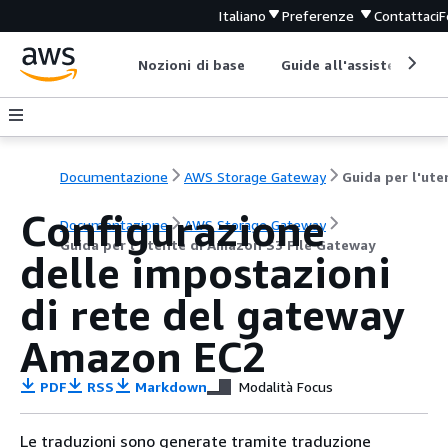
Italiano
Preferenze
Contattaci
F
Nozioni di base
Guide all'assistenza
Documentazione
AWS Storage Gateway
Configurazione
Documentazione
AWS Storage Gateway
Guida per l'utente di Amazon S3 File Gateway
delle impostazioni
di rete del gateway
Amazon EC2
PDF
RSS
Markdown
Modalità Focus
Le traduzioni sono generate tramite traduzione