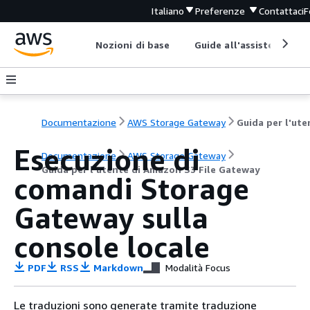
Italiano
Preferenze
Contattaci
F
Nozioni di base
Guide all'assistenza
Documentazione
AWS Storage Gateway
Esecuzione di
Documentazione
AWS Storage Gateway
Guida per l'utente di Amazon S3 File Gateway
comandi Storage
Gateway sulla
console locale
PDF
RSS
Markdown
Modalità Focus
Le traduzioni sono generate tramite traduzione