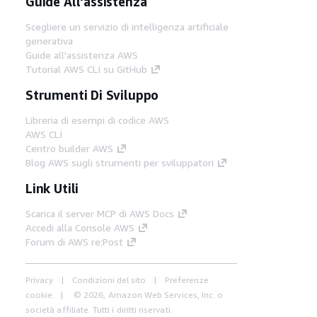
Guide All'assistenza
Scegliere un servizio di intelligenza artificiale
generativa
Guide all'assistenza AWS
Tutorial AWS CLI su GitHub
Strumenti Di Sviluppo
Libreria di esempi di codice AWS
AWS CLI
Centro builder AWS
Blog AWS sugli strumenti per sviluppatori
Link Utili
Scarica il server MCP di AWS Docs
Accedi alla Console AWS
Forum di AWS re:Post
Privacy
Condizioni del sito
Preferenze
cookie
© 2026, Amazon Web Services, Inc. o
società affiliate. Tutti i diritti riservati.