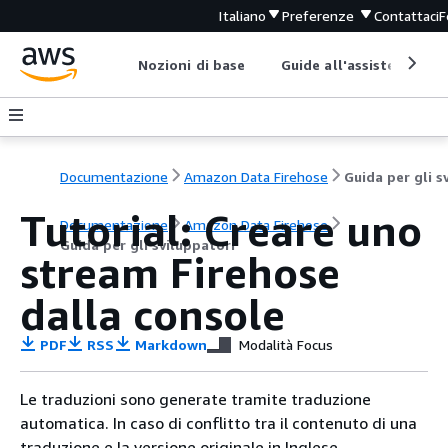
Italiano
Preferenze
Contattaci
F
Nozioni di base
Guide all'assistenza
Documentazione
Amazon Data Firehose
Tutorial: Creare uno
Documentazione
Amazon Data Firehose
Guida per gli sviluppatori
stream Firehose
dalla console
PDF
RSS
Markdown
Modalità Focus
Le traduzioni sono generate tramite traduzione
automatica. In caso di conflitto tra il contenuto di una
traduzione e la versione originale in Inglese,