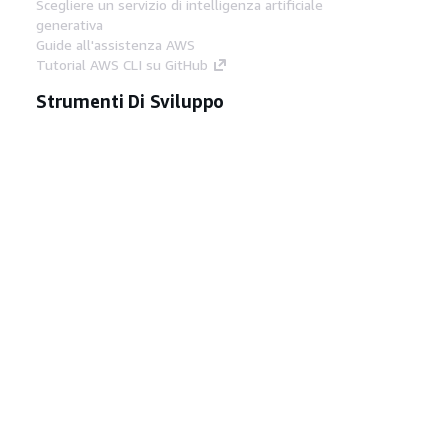
Scegliere un servizio di intelligenza artificiale
generativa
Guide all'assistenza AWS
Tutorial AWS CLI su GitHub
Strumenti Di Sviluppo
Libreria di esempi di codice AWS
AWS CLI
Centro builder AWS
Blog AWS sugli strumenti per sviluppatori
Link Utili
Scarica il server MCP di AWS Docs
Accedi alla Console AWS
Forum di AWS re:Post
Privacy
Condizioni del sito
Preferenze
cookie
© 2026, Amazon Web Services, Inc. o
società affiliate. Tutti i diritti riservati.
Italiano