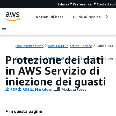
Italiano
Preferenze
Contattaci
F
Nozioni di base
Guide all'assistenza
Documentazione
AWS Fault Injection Service
Protezione dei dati
Documentazione
AWS Fault Injection Service
Guida per 
in AWS Servizio di
iniezione dei guasti
PDF
RSS
Markdown
Modalità Focus
In questa pagina