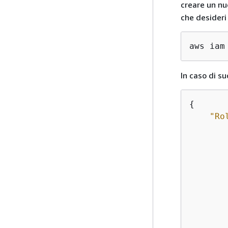
creare un nu
che desideri
aws iam
In caso di su
{
"Ro