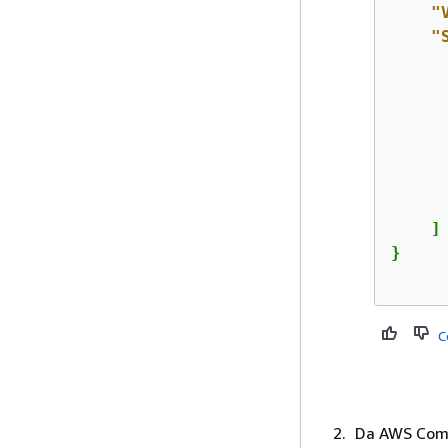
"
"
      
      
    ]

}

C
Da AWS Comma