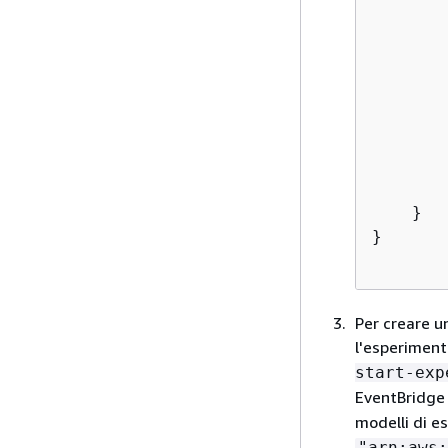
       
        
        
        
    }

}

Per creare u
l'esperiment
start-exp
EventBridge 
modelli di e
"arn:aws: