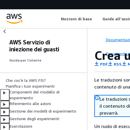
Nozioni di base
Guide all'ass
Documentaz
AWS Servizio di
iniezione dei guasti
Crea u
Documentaz
Guida per l’utente
PDF
RSS
M
Le traduzioni so
Che cos'è la AWS FIS?
Pianifica i tuoi esperimenti
contenuto di una 
Componenti del modello di
esperimento
Le traduzioni 
Riferimento alle azioni
il contenuto d
Gestione dei modelli di esperimento
prevarrà.
Gestione degli esperimenti
Un ruolo di esecu
Esercitazioni