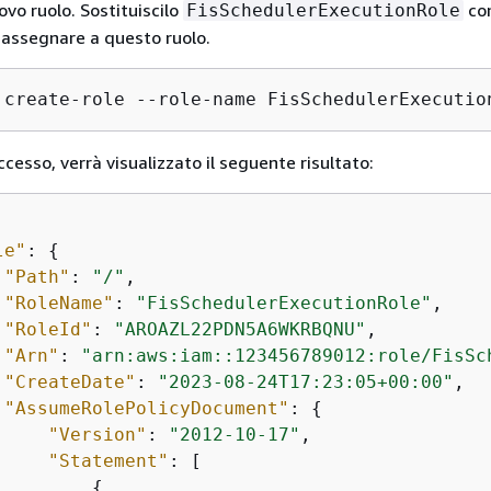
ovo ruolo. Sostituiscilo
con
FisSchedulerExecutionRole
 assegnare a questo ruolo.
 create-role --role-name FisSchedulerExecutio
ccesso, verrà visualizzato il seguente risultato:
le"
: 
{
"Path"
: 
"/"
,

"RoleName"
: 
"FisSchedulerExecutionRole"
,

"RoleId"
: 
"AROAZL22PDN5A6WKRBQNU"
,

"Arn"
: 
"arn:aws:iam::123456789012:role/FisSc
"CreateDate"
: 
"2023-08-24T17:23:05+00:00"
,

"AssumeRolePolicyDocument"
: 
{
"Version"
: 
"2012-10-17"
,

"Statement"
: [

{