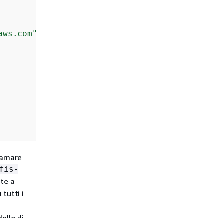
aws.com"
iamare
fis-
te a
 tutti i
ello di