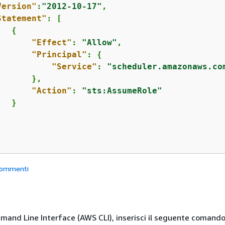
Version"
:
"2012-10-17"
,

Statement"
: [

{
"Effect"
: 
"Allow"
,

"Principal"
: 
{
"Service"
: 
"scheduler.amazonaws.co
      },

"Action"
: 
"sts:AssumeRole"
  }

ommenti
nd Line Interface (AWS CLI), inserisci il seguente comando