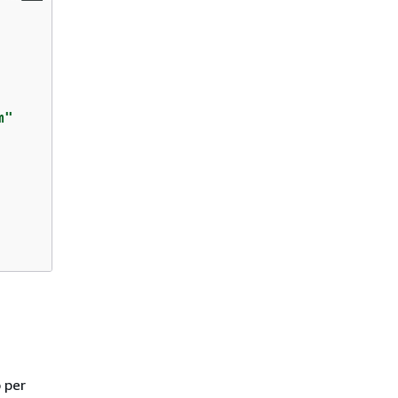
m"
 per