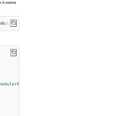
 il nome
nRole --assume-role-policy-document file://fi
hedulerExecutionRole"
,
