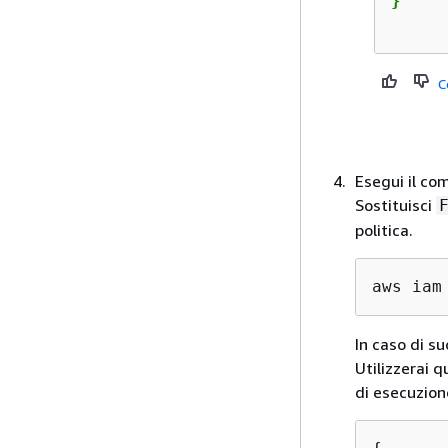
}

C
Esegui il co
Sostituisci
politica.
aws iam
In caso di su
Utilizzerai q
di esecuzion