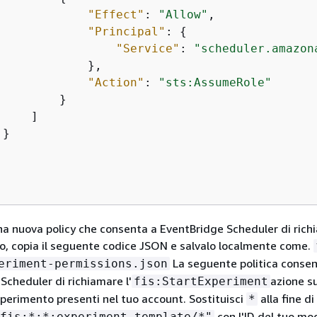
"Effect"
: 
"Allow"
,

"Principal"
: 
{
"Service"
: 
"scheduler.amazon
             },

"Action"
: 
"sts:AssumeRole"
        }

    ]

}

na nuova policy che consenta a EventBridge Scheduler di rich
o, copia il seguente codice JSON e salvalo localmente come.
La seguente politica consen
eriment-permissions.json
Scheduler di richiamare l'
azione su
fis:StartExperiment
sperimento presenti nel tuo account. Sostituisci
alla fine di
*
con l'ID del tuo mod
fis:*:*:experiment-template/*"