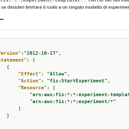
se desideri limitare il ruolo a un singolo modello di esperime
Version"
:
"2012-10-17"
,

Statement"
: [

{
"Effect"
: 
"Allow"
,

"Action"
: 
"fis:StartExperiment"
,

"Resource"
: [

"arn:aws:fis:*:*:experiment-templa
"arn:aws:fis:*:*:experiment/*"
      ]

  }
