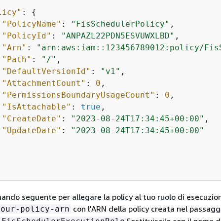
licy"
: 
{
"PolicyName"
: 
"FisSchedulerPolicy"
,

"PolicyId"
: 
"ANPAZL22PDN5ESVUWXLBD"
,

"Arn"
: 
"arn:aws:iam::123456789012:policy/Fis
"Path"
: 
"/"
,

"DefaultVersionId"
: 
"v1"
,

"AttachmentCount"
: 
0
,

"PermissionsBoundaryUsageCount"
: 
0
,

"IsAttachable"
: 
true
,

"CreateDate"
: 
"2023-08-24T17:34:45+00:00"
,

"UpdateDate"
: 
"2023-08-24T17:34:45+00:00"
mando seguente per allegare la policy al tuo ruolo di esecuzio
con l'ARN della policy creata nel passagg
your-policy-arn