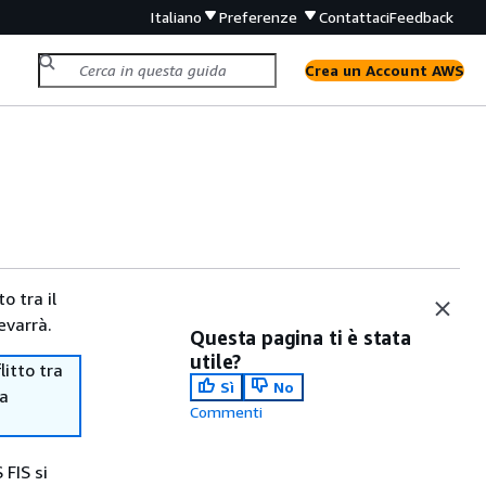
Italiano
Preferenze
Contattaci
Feedback
Crea un Account AWS
o tra il
evarrà.
Questa pagina ti è stata
utile?
itto tra
Sì
No
ma
Commenti
 FIS si