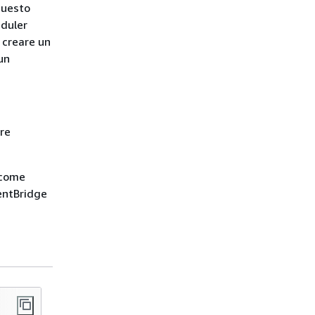
questo
eduler
 creare un
un
are
 come
ventBridge