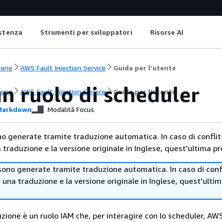
istenza
Strumenti per sviluppatori
Risorse AI
ione
AWS Fault Injection Service
Guida per l’utente
n ruolo di scheduler
ione
AWS Fault Injection Service
Guida per l’utente
arkdown
Modalità Focus
no generate tramite traduzione automatica. In caso di conflitt
traduzione e la versione originale in Inglese, quest'ultima pr
sono generate tramite traduzione automatica. In caso di confl
i una traduzione e la versione originale in Inglese, quest'ulti
zione è un ruolo IAM che, per interagire con lo scheduler, AWS