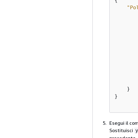
{
"Po
    }

}

Esegui il co
Sostituisci