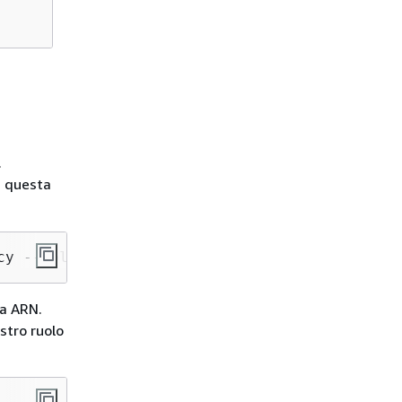
.
a questa
cy --policy-document file://fis-start-experim
ca ARN.
stro ruolo