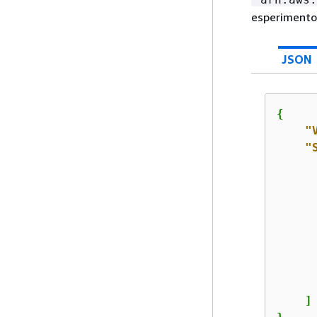
esperimento 
JSON
{
"
"
      
      
    ]
