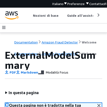
Italiano
Preferenze
Contattaci
F
Nozioni di base
Guide all'assistenza
Documentation
Amazon Fraud Detector
Welcome
ExternalModelSum
Documentation
Amazon Fraud Detector
Welcome
mary
PDF
Markdown
Modalità Focus
In questa pagina
Questa pagina non è tradotta nella tua