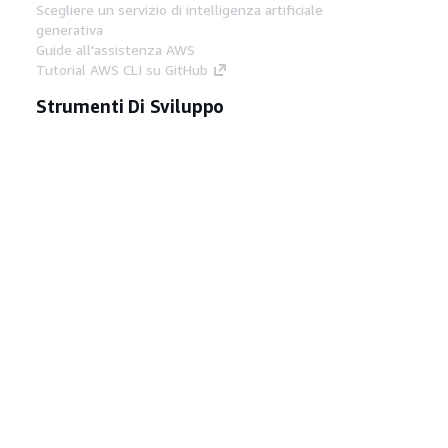
Scegliere un servizio di intelligenza artificiale
generativa
Guide all'assistenza AWS
Tutorial AWS CLI su GitHub
Strumenti Di Sviluppo
Libreria di esempi di codice AWS
AWS CLI
Centro builder AWS
Blog AWS sugli strumenti per sviluppatori
Link Utili
Scarica il server MCP di AWS Docs
Accedi alla Console AWS
Forum di AWS re:Post
Privacy
Condizioni del sito
Preferenze
cookie
© 2026, Amazon Web Services, Inc. o
società affiliate. Tutti i diritti riservati.
Italiano