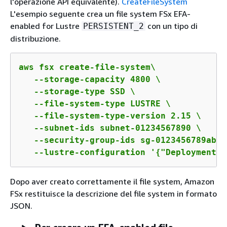
l'operazione API equivalente).
CreateFileSystem
L'esempio seguente crea un file system FSx EFA-
enabled for Lustre
con un tipo di
PERSISTENT_2
distribuzione.
aws fsx create-file-system\

   --storage-capacity 4800 \

   --storage-type SSD \

   --file-system-type LUSTRE \

   --file-system-type-version 2.15 \

   --subnet-ids subnet-01234567890 \

   --security-group-ids sg-0123456789abcd
   --lustre-configuration '
{
"DeploymentTy
Dopo aver creato correttamente il file system, Amazon
FSx restituisce la descrizione del file system in formato
JSON.