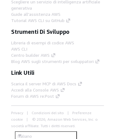
Scegliere un servizio di intelligenza artificiale
generativa
Guide all'assistenza AWS
Tutorial AWS CLI su GitHub
Strumenti Di Sviluppo
Libreria di esempi di codice AWS
AWS CLI
Centro builder AWS
Blog AWS sugli strumenti per sviluppatori
Link Utili
Scarica il server MCP di AWS Docs
Accedi alla Console AWS
Forum di AWS re:Post
Privacy
Condizioni del sito
Preferenze
cookie
© 2026, Amazon Web Services, Inc. o
società affiliate. Tutti i diritti riservati.
Italiano