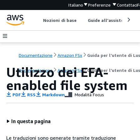
Italiano
Preferenze
Contattaci
F
Nozioni di base
Guide all'assistenza
Documentazione
Amazon FSx
Utilizzo dei EFA-
Documentazione
Amazon FSx
Guida per l'utente di Lu
enabled file system
PDF
RSS
Markdown
Modalità Focus
In questa pagina
Le traduzioni sono generate tramite traduzione