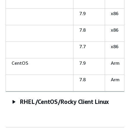
7.9
x86
7.8
x86
7.7
x86
CentOS
7.9
Arm
7.8
Arm
RHEL/CentOS/Rocky Client Linux