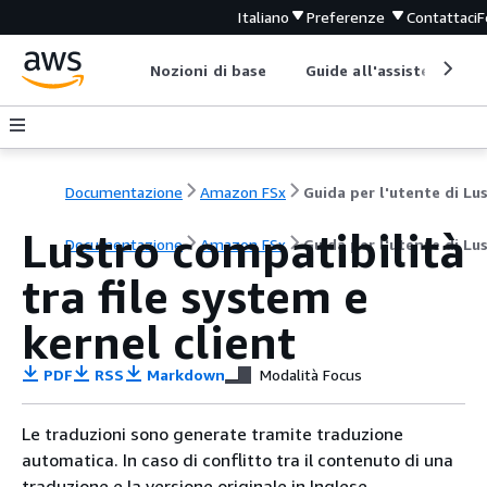
Italiano
Preferenze
Contattaci
F
Nozioni di base
Guide all'assistenza
Documentazione
Amazon FSx
Lustro compatibilità
Documentazione
Amazon FSx
Guida per l'utente di Lu
tra file system e
kernel client
PDF
RSS
Markdown
Modalità Focus
Le traduzioni sono generate tramite traduzione
automatica. In caso di conflitto tra il contenuto di una
traduzione e la versione originale in Inglese,