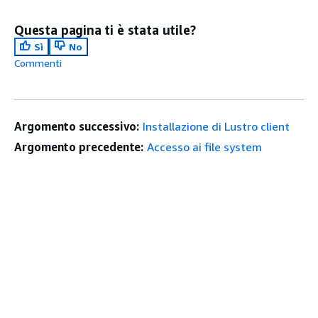
Questa pagina ti è stata utile?
Sì
No
Commenti
Argomento successivo:
Installazione di Lustro client
Argomento precedente:
Accesso ai file system
Inizia
in alto
Tutorial pratici AWS
Biblioteca di soluzioni AWS
Guide alle decisioni AWS