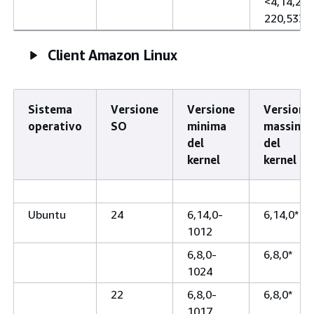
<4,14,294
220,533
Client Amazon Linux
Sistema
Versione
Versione
Versione
operativo
SO
minima
massima
del
del
kernel
kernel
Ubuntu
24
6,14,0-
6,14,0*
1012
6,8,0-
6,8,0*
1024
22
6,8,0-
6,8,0*
1017