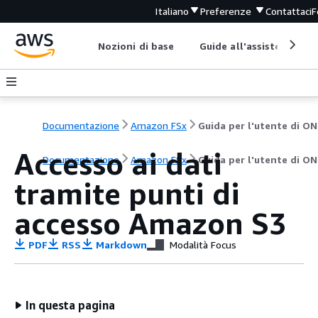
Italiano
Preferenze
Contattaci
F
Nozioni di base
Guide all'assistenza
Documentazione
Amazon FSx
G
Accesso ai dati
Documentazione
Amazon FSx
Guida per l'utente di O
tramite punti di
accesso Amazon S3
PDF
RSS
Markdown
Modalità Focus
In questa pagina