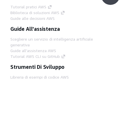
Tutorial pratici AWS
Biblioteca di soluzioni AWS
Guide alle decisioni AWS
Guide All'assistenza
Scegliere un servizio di intelligenza artificiale
generativa
Guide all'assistenza AWS
Tutorial AWS CLI su GitHub
Strumenti Di Sviluppo
Libreria di esempi di codice AWS
AWS CLI
Centro builder AWS
Blog AWS sugli strumenti per sviluppatori
Link Utili
Scarica il server MCP di AWS Docs
Accedi alla Console AWS
Forum di AWS re:Post