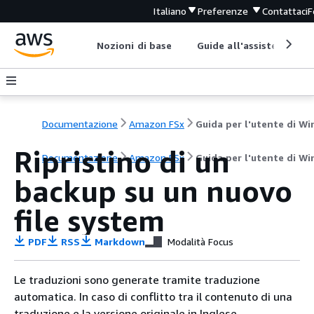
Italiano
Preferenze
Contattaci
F
Nozioni di base
Guide all'assistenza
Documentazione
Amazon FSx
Ripristino di un
Documentazione
Amazon FSx
Guida per l'utente di W
backup su un nuovo
file system
PDF
RSS
Markdown
Modalità Focus
Le traduzioni sono generate tramite traduzione
automatica. In caso di conflitto tra il contenuto di una
traduzione e la versione originale in Inglese,