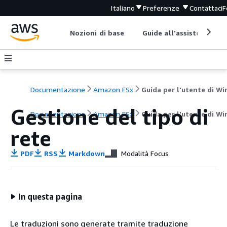
Italiano
Preferenze
Contattaci
F
Nozioni di base
Guide all'assistenza
Documentazione
Amazon FSx
Gestione del tipo di
Documentazione
Amazon FSx
Guida per l'utente di W
rete
PDF
RSS
Markdown
Modalità Focus
In questa pagina
Le traduzioni sono generate tramite traduzione