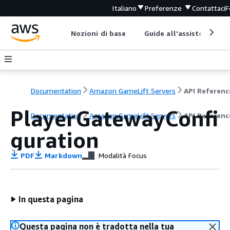
Italiano
Preferenze
Contattaci
F
Nozioni di base
Guide all'assistenza
Documentation
Amazon GameLift Servers
API Referenc
PlayerGatewayConfi
Documentation
Amazon GameLift Servers
API Referenc
guration
PDF
Markdown
Modalità Focus
In questa pagina
Questa pagina non è tradotta nella tua