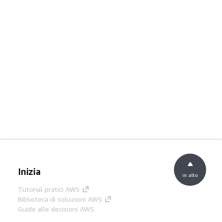
Inizia
in alto
Tutorial pratici AWS
Biblioteca di soluzioni AWS
Guide alle decisioni AWS