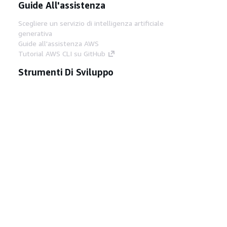
Guide All'assistenza
Scegliere un servizio di intelligenza artificiale
generativa
Guide all'assistenza AWS
Tutorial AWS CLI su GitHub
Strumenti Di Sviluppo
Libreria di esempi di codice AWS
AWS CLI
Centro builder AWS
Blog AWS sugli strumenti per sviluppatori
Link Utili
Scarica il server MCP di AWS Docs
Accedi alla Console AWS
Forum di AWS re:Post
Privacy
Condizioni del sito
Preferenze
cookie
© 2026, Amazon Web Services, Inc. o
società affiliate. Tutti i diritti riservati.