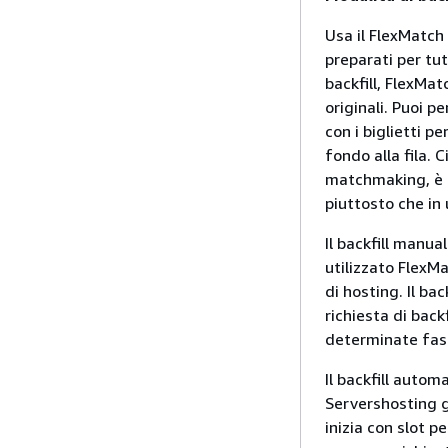
Usa il FlexMatch 
preparati per tut
backfill, FlexMat
originali. Puoi p
con i biglietti pe
fondo alla fila. 
matchmaking, è p
piuttosto che in
Il backfill manu
utilizzato FlexM
di hosting. Il ba
richiesta di back
determinate fasi
Il backfill autom
Servershosting g
inizia con slot 