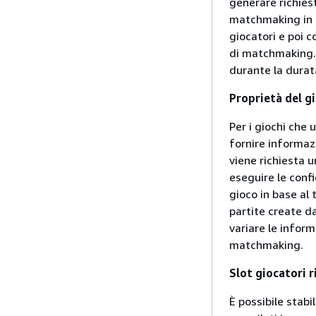
generare richies
matchmaking in 
giocatori e poi 
di matchmaking. 
durante la durat
Proprietà del g
Per i giochi che
fornire informaz
viene richiesta 
eseguire le conf
gioco in base al 
partite create d
variare le inform
matchmaking.
Slot giocatori r
È possibile stabi