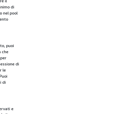
e il
inimo di
o nel pool
mento
to, puoi
a che
 per
sessione di
r le
Puoi
i di
ervati e