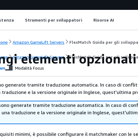
istenza
Strumenti per sviluppatori
Risorse AI
ione
Amazon GameLift Servers
FlexMatch Guida per gli sviluppa
ngi elementi opzionali
ione
Amazon GameLift Servers
FlexMatch Guida per gli sviluppa
wn
Modalità Focus
no generate tramite traduzione automatica. In caso di conflitt
traduzione e la versione originale in Inglese, quest'ultima pr
sono generate tramite traduzione automatica. In caso di confl
i una traduzione e la versione originale in Inglese, quest'ulti
quisiti minimi, è possibile configurare il matchmaker con le s