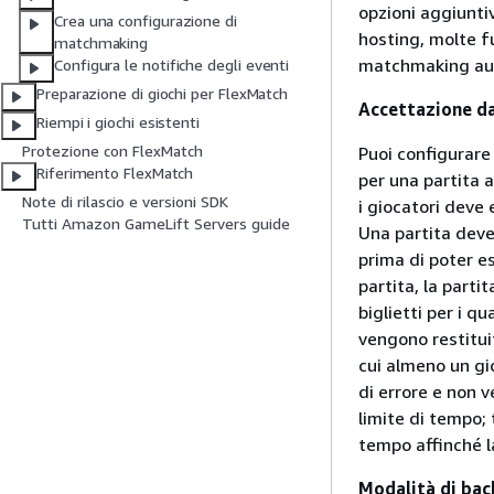
opzioni aggiunti
Crea una configurazione di
hosting, molte fu
matchmaking
matchmaking auto
Configura le notifiche degli eventi
Preparazione di giochi per FlexMatch
Accettazione da
Riempi i giochi esistenti
Protezione con FlexMatch
Puoi configurare
Riferimento FlexMatch
per una partita a
Note di rilascio e versioni SDK
i giocatori deve 
Tutti Amazon GameLift Servers guide
Una partita deve 
prima di poter e
partita, la parti
biglietti per i qu
vengono restitui
cui almeno un gi
di errore e non 
limite di tempo; 
tempo affinché l
Modalità di back