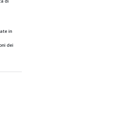
à di
ate in
oni dei