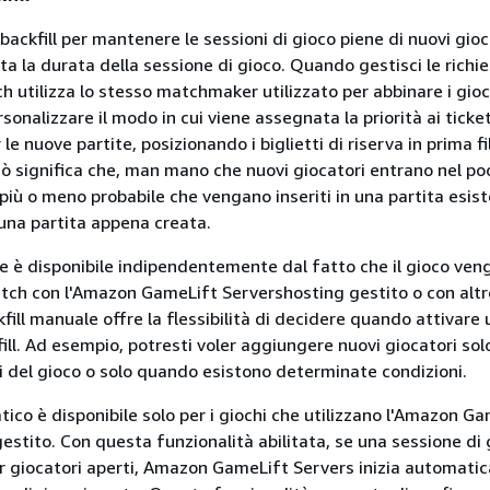
backfill per mantenere le sessioni di gioco piene di nuovi gio
ta la durata della sessione di gioco. Quando gestisci le richie
ch utilizza lo stesso matchmaker utilizzato per abbinare i gioc
ersonalizzare il modo in cui viene assegnata la priorità ai ticket
r le nuove partite, posizionando i biglietti di riserva in prima fi
Ciò significa che, man mano che nuovi giocatori entrano nel poo
iù o meno probabile che vengano inseriti in una partita esis
 una partita appena creata.
ale è disponibile indipendentemente dal fatto che il gioco ven
atch con l'Amazon GameLift Servershosting gestito o con altr
ckfill manuale offre la flessibilità di decidere quando attivare
fill. Ad esempio, potresti voler aggiungere nuovi giocatori so
 del gioco o solo quando esistono determinate condizioni.
atico è disponibile solo per i giochi che utilizzano l'Amazon G
estito. Con questa funzionalità abilitata, se una sessione di 
per giocatori aperti, Amazon GameLift Servers inizia automat