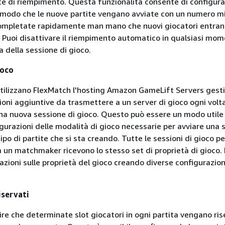
te di riempimento. Questa funzionalità consente di configurar
modo che le nuove partite vengano avviate con un numero m
completate rapidamente man mano che nuovi giocatori entran
Puoi disattivare il riempimento automatico in qualsiasi mo
a della sessione di gioco.
ioco
 utilizzano FlexMatch l'hosting Amazon GameLift Servers gesti
ioni aggiuntive da trasmettere a un server di gioco ogni volt
una nuova sessione di gioco. Questo può essere un modo utile
igurazioni delle modalità di gioco necessarie per avviare una 
tipo di partite che si sta creando. Tutte le sessioni di gioco pe
a un matchmaker ricevono lo stesso set di proprietà di gioco. 
azioni sulle proprietà del gioco creando diverse configurazion
iservati
lire che determinate slot giocatori in ogni partita vengano ris