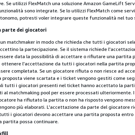
ve. Se utilizzi FlexMatch una soluzione Amazon GameLift Serv
nzionalità sono integrate. Se lo utilizzi FlexMatch come servi
nomo, potresti voler integrare queste funzionalità nel tuo 
 parte dei giocatori
 un matchmaker in modo che richieda che tutti i giocatori sel
ccettino la partecipazione. Se il sistema richiede l'accettazion
essere data la possibilità di accettare o rifiutare una partita 
ottenere l'accettazione da tutti i giocatori nella partita pro
ssere completata. Se un giocatore rifiuta o non riesce ad acc
ta proposta viene scartata e i ticket vengono gestiti come seg
ali tutti i giocatori presenti nel ticket hanno accettato la part
ti al matchmaking pool per essere processati ulteriormente. I 
ocatore ha rifiutato la partita o non ha risposto vengono mess
vengono più elaborati. L'accettazione da parte del giocatore r
tutti i giocatori devono accettare una partita proposta entro i
a partita possa continuare.
fill