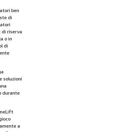
catori ben
ste di
atori
 di riserva
la o in
l di
tente
ga
e soluzioni
 una
lo durante
ameLift
gioco
icamente a