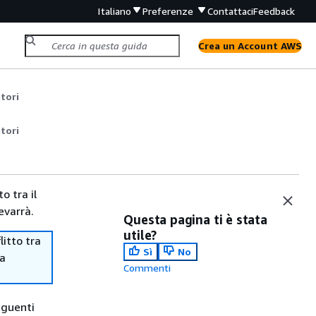
Italiano
Preferenze
Contattaci
Feedback
Crea un Account AWS
tori
tori
o tra il
evarrà.
Questa pagina ti è stata
utile?
itto tra
Sì
No
ma
Commenti
eguenti