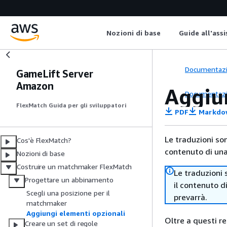
Nozioni di base
Guide all'ass
Documentaz
GameLift Server
Amazon
Aggiu
Documentaz
FlexMatch Guida per gli sviluppatori
PDF
Markdo
Le traduzioni so
Cos'è FlexMatch?
contenuto di una 
Nozioni di base
Costruire un matchmaker FlexMatch
Le traduzioni 
Progettare un abbinamento
il contenuto d
Scegli una posizione per il
prevarrà.
matchmaker
Aggiungi elementi opzionali
Oltre a questi re
Creare un set di regole