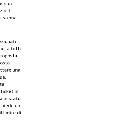
ers di
zio di
sistema.
ezionati
e, a tutti
proposta.
posta
ettare una
ue. I
ita
ticket in
i in stato
ichiede un
l limite di