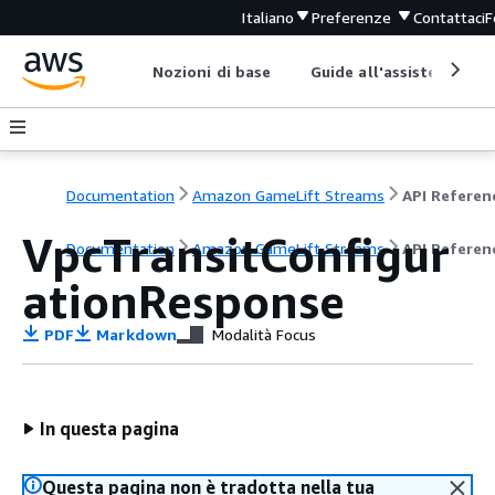
Italiano
Preferenze
Contattaci
F
Nozioni di base
Guide all'assistenza
Documentation
Amazon GameLift Streams
API Referen
VpcTransitConfigur
Documentation
Amazon GameLift Streams
API Referen
ationResponse
PDF
Markdown
Modalità Focus
In questa pagina
Questa pagina non è tradotta nella tua