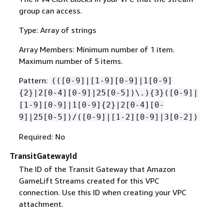
group can access.
Type: Array of strings
Array Members: Minimum number of 1 item.
Maximum number of 5 items.
Pattern:
(([0-9]|[1-9][0-9]|1[0-9]
{
2}|2[0-4][0-9]|25[0-5])\.)
{
3}([0-9]|
[1-9][0-9]|1[0-9]
{
2}|2[0-4][0-
9]|25[0-5])/([0-9]|[1-2][0-9]|3[0-2])
Required: No
TransitGatewayId
The ID of the Transit Gateway that Amazon
GameLift Streams created for this VPC
connection. Use this ID when creating your VPC
attachment.