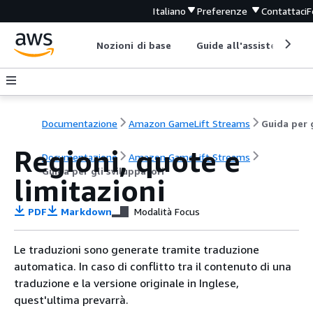
Italiano
Preferenze
Contattaci
F
Nozioni di base
Guide all'assistenza
Documentazione
Amazon GameLift Streams
Regioni, quote e
Documentazione
Amazon GameLift Streams
Guida per gli sviluppatori
limitazioni
PDF
Markdown
Modalità Focus
Le traduzioni sono generate tramite traduzione
automatica. In caso di conflitto tra il contenuto di una
traduzione e la versione originale in Inglese,
quest'ultima prevarrà.