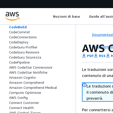
CloudWatch Amministratore di
Observability
CloudWatch RUM
Nozioni di base
Guide all'ass
CloudWatch Synthetics
CodeArtifact
CodeBuild
CodeCommit
Documentaz
CodeConnections
CodeDeploy
AWS C
Documentaz
CodeGuru Profiler
CodeGuru Revisore
PDF
RSS
M
CodeGuru Sicurezza
CodePipeline
AWS CodeStar Connessioni
Le traduzioni so
AWS CodeStar Notifiche
contenuto di una 
Amazon Cognito
Amazon Comprehend
Le traduzioni 
Amazon Comprehend Medical
il contenuto d
Compute Optimizer
AWS Config
prevarrà.
Connect Customer
Connect Health
Per connettersi a
AWS Control Tower