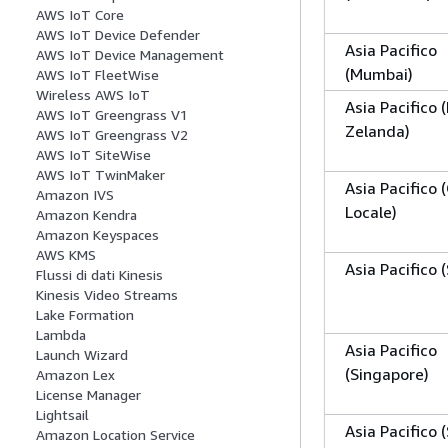
AWS IoT Core
AWS IoT Device Defender
Asia Pacifico
AWS IoT Device Management
(Mumbai)
AWS IoT FleetWise
Wireless AWS IoT
Asia Pacifico 
AWS IoT Greengrass V1
Zelanda)
AWS IoT Greengrass V2
AWS IoT SiteWise
AWS IoT TwinMaker
Asia Pacifico
Amazon IVS
Locale)
Amazon Kendra
Amazon Keyspaces
AWS KMS
Asia Pacifico 
Flussi di dati Kinesis
Kinesis Video Streams
Lake Formation
Lambda
Asia Pacifico
Launch Wizard
(Singapore)
Amazon Lex
License Manager
Lightsail
Asia Pacifico 
Amazon Location Service