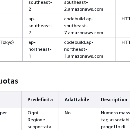
southeast-
southeast-
2
2.amazonaws.com
ap-
codebuild.ap-
HT
southeast-
southeast-
7
7.amazonaws.com
(Tokyo)
ap-
codebuild.ap-
HT
northeast-
northeast-
1
1.amazonaws.com
ale)
ca-
codebuild.ca-
HT
central-1
central-
uotas
1.amazonaws.com
oforte)
eu-
codebuild.eu-
HT
central-1
central-
Predefinita
Adattabile
Description
1.amazonaws.com
a)
eu-west-1
codebuild.eu-west-
HT
 per
Ogni
No
Numero mass
1.amazonaws.com
Regione
tag associabil
supportata:
progetto di
a)
eu-west-2
codebuild.eu-west-
HT