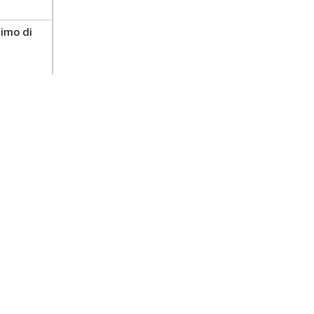
imo di
TPS
TPS
simo di
TPS
i
TPS
imo di
uoi
TPS
in
mento
TPS
a AWS
 SDK.
TPS
imo di