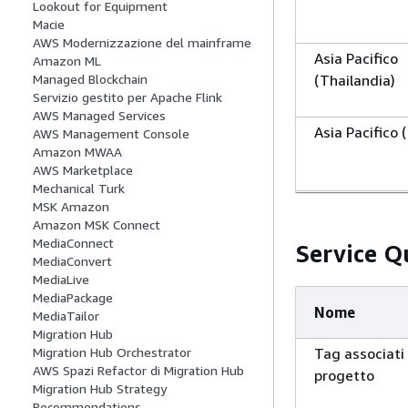
Lookout for Equipment
Macie
AWS Modernizzazione del mainframe
Asia Pacifico
Amazon ML
(Thailandia)
Managed Blockchain
Servizio gestito per Apache Flink
AWS Managed Services
Asia Pacifico 
AWS Management Console
Amazon MWAA
AWS Marketplace
Mechanical Turk
Canada (Centr
MSK Amazon
Amazon MSK Connect
MediaConnect
Service Q
MediaConvert
Europa (Franc
MediaLive
MediaPackage
Nome
MediaTailor
Migration Hub
Europa (Irland
Migration Hub Orchestrator
Tag associati
AWS Spazi Refactor di Migration Hub
progetto
Migration Hub Strategy
Europa (Londr
Recommendations