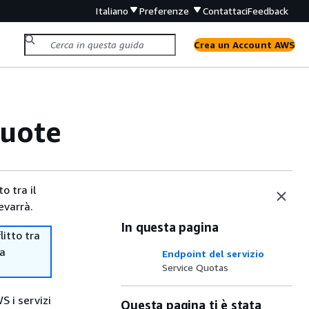
Italiano
Preferenze
Contattaci
Feedback
Crea un Account AWS
quote
o tra il
evarrà.
In questa pagina
itto tra
ma
Endpoint del servizio
Service Quotas
S i servizi
Questa pagina ti è stata