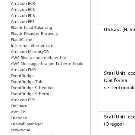
Amazon ECR
Amazon ECS
Amazon EKS
Amazon EFS
Elastic Load Balancing
US East (N. Vi
Elastic Disaster Recovery
ElastiCache
Inferenza elementare
Amazon MemoryDB
AWS Risoluzione delle entità
AWS Messaggistica per l'utente finale
Amazon EMR
Stati Uniti oc
EventBridge
(California
EventBridge Tubi
settentrional
EventBridge Scheduler
EventBridge Schemi
Amazon EVS
FinSpace
AWS FIS
Stati Uniti oc
Firehose
(Oregon)
Firewall Manager
Previsione