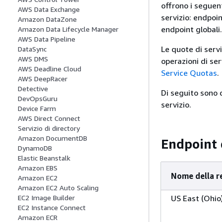
offrono i seguent
AWS Data Exchange
servizio: endpoin
Amazon DataZone
endpoint globali.
Amazon Data Lifecycle Manager
AWS Data Pipeline
Le quote di serv
DataSync
AWS DMS
operazioni di ser
AWS Deadline Cloud
Service Quotas
.
AWS DeepRacer
Detective
Di seguito sono d
DevOpsGuru
servizio.
Device Farm
AWS Direct Connect
Servizio di directory
Amazon DocumentDB
Endpoint 
DynamoDB
Elastic Beanstalk
Amazon EBS
Nome della r
Amazon EC2
Amazon EC2 Auto Scaling
US East (Ohio
EC2 Image Builder
EC2 Instance Connect
Amazon ECR