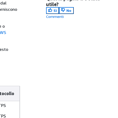
 dal
utile?
orniscono
Sì
No
Commenti
e o
AWS
uesto
tocollo
TPS
TPS