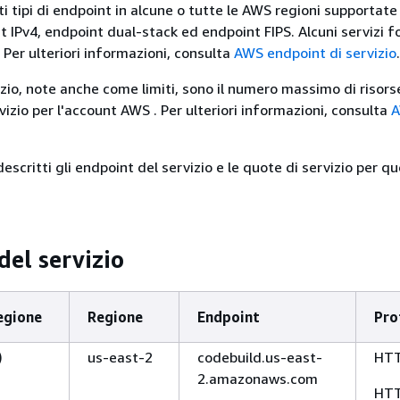
i tipi di endpoint in alcune o tutte le AWS regioni supportate
t IPv4, endpoint dual-stack ed endpoint FIPS. Alcuni servizi f
 Per ulteriori informazioni, consulta
AWS endpoint di servizio
.
izio, note anche come limiti, sono il numero massimo di risors
vizio per l'account AWS . Per ulteriori informazioni, consulta
escritti gli endpoint del servizio e le quote di servizio per q
del servizio
egione
Regione
Endpoint
Pro
)
us-east-2
codebuild.us-east-
HT
2.amazonaws.com
HT