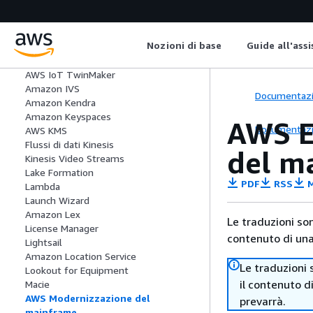
AWS IoT FleetWise
Wireless AWS IoT
AWS IoT Greengrass V1
Nozioni di base
Guide all'ass
AWS IoT Greengrass V2
AWS IoT SiteWise
AWS IoT TwinMaker
Amazon IVS
Documentaz
Amazon Kendra
Amazon Keyspaces
AWS E
Documentaz
AWS KMS
Flussi di dati Kinesis
del m
Kinesis Video Streams
Lake Formation
PDF
RSS
M
Lambda
Launch Wizard
Amazon Lex
Le traduzioni so
License Manager
contenuto di una 
Lightsail
Amazon Location Service
Le traduzioni 
Lookout for Equipment
il contenuto d
Macie
AWS Modernizzazione del
prevarrà.
mainframe