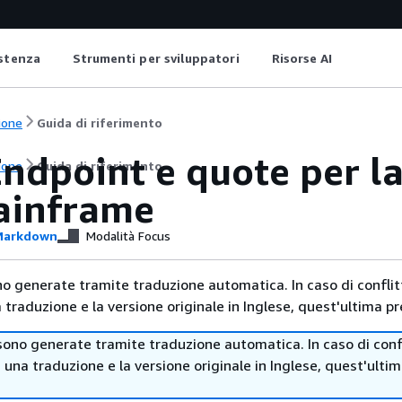
istenza
Strumenti per sviluppatori
Risorse AI
ione
Guida di riferimento
ndpoint e quote per l
ione
Guida di riferimento
ainframe
arkdown
Modalità Focus
no generate tramite traduzione automatica. In caso di conflitt
traduzione e la versione originale in Inglese, quest'ultima pr
sono generate tramite traduzione automatica. In caso di confl
i una traduzione e la versione originale in Inglese, quest'ulti