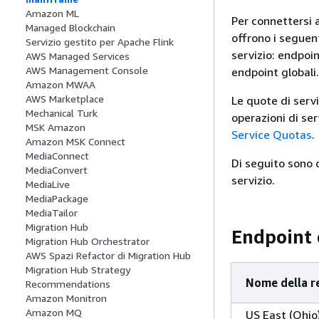
Amazon ML
Per connettersi a
Managed Blockchain
offrono i seguent
Servizio gestito per Apache Flink
servizio: endpoin
AWS Managed Services
AWS Management Console
endpoint globali.
Amazon MWAA
AWS Marketplace
Le quote di serv
Mechanical Turk
operazioni di ser
MSK Amazon
Service Quotas
.
Amazon MSK Connect
MediaConnect
Di seguito sono d
MediaConvert
servizio.
MediaLive
MediaPackage
MediaTailor
Migration Hub
Endpoint 
Migration Hub Orchestrator
AWS Spazi Refactor di Migration Hub
Migration Hub Strategy
Nome della r
Recommendations
Amazon Monitron
Amazon MQ
US East (Ohio