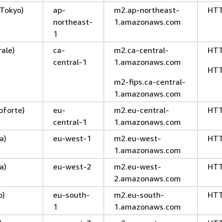
(Tokyo)
ap-
m2.ap-northeast-
HT
northeast-
1.amazonaws.com
1
ale)
ca-
m2.ca-central-
HT
central-1
1.amazonaws.com
HT
m2-fips.ca-central-
1.amazonaws.com
oforte)
eu-
m2.eu-central-
HT
central-1
1.amazonaws.com
a)
eu-west-1
m2.eu-west-
HT
1.amazonaws.com
a)
eu-west-2
m2.eu-west-
HT
2.amazonaws.com
o)
eu-south-
m2.eu-south-
HT
1
1.amazonaws.com