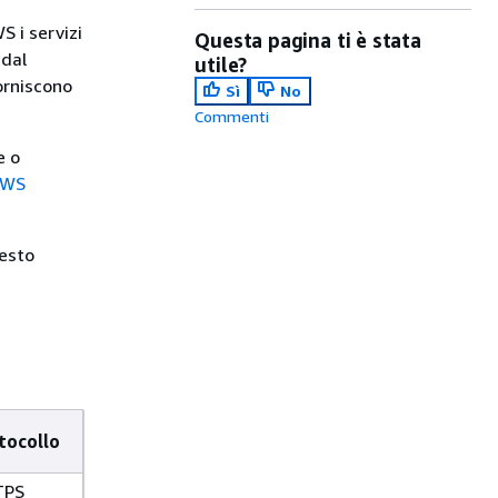
S i servizi
Questa pagina ti è stata
 dal
utile?
orniscono
Sì
No
Commenti
e o
AWS
uesto
tocollo
TPS