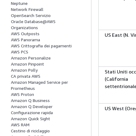
Neptune
Network Firewall
OpenSearch Servizio
Oracle Database@AWS
Organizations
AWS Outposts
US East (N. Vi
AWS Panorama
AWS Crittografia dei pagamenti
AWS PCS
Amazon Personalize
Amazon Pinpoint
Amazon Polly
Stati Uniti oc
CA privata AWS
(California
Amazon Managed Service per
settentrional
Prometheus
AWS Proton
Amazon Q Business
Amazon Q Developer
US West (Ore
Configurazione rapida
Amazon Quick Sight
AWS RAM
Cestino di riciclaggio