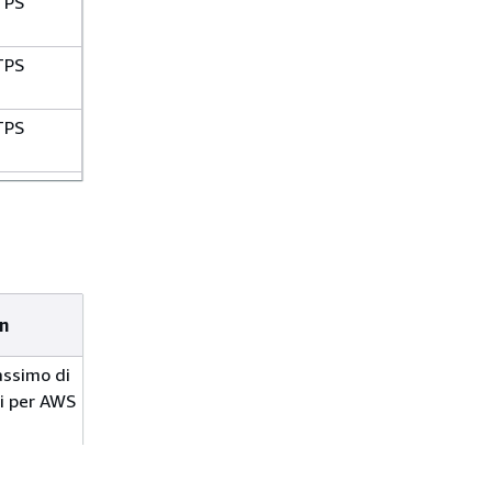
TPS
TPS
TPS
TPS
TPS
TPS
n
TPS
ssimo di
ni per AWS
TPS
assimo