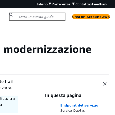
Italiano
Preferenze
Contattaci
Feedback
Crea un Account AWS
a modernizzazione
o tra il
evarrà.
In questa pagina
itto tra
ma
Endpoint del servizio
Service Quotas