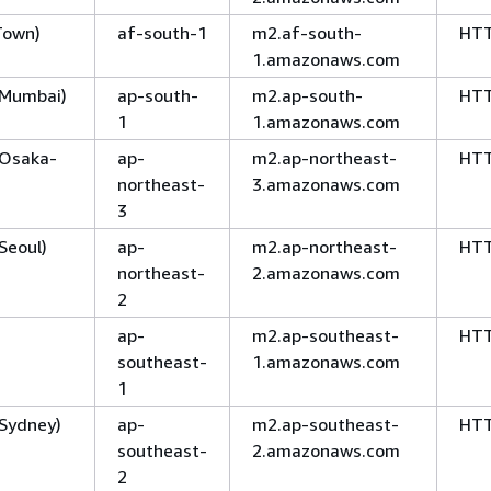
Town)
af-south-1
m2.af-south-
HT
1.amazonaws.com
 (Mumbai)
ap-south-
m2.ap-south-
HT
1
1.amazonaws.com
 (Osaka-
ap-
m2.ap-northeast-
HT
northeast-
3.amazonaws.com
3
(Seoul)
ap-
m2.ap-northeast-
HT
northeast-
2.amazonaws.com
2
ap-
m2.ap-southeast-
HT
southeast-
1.amazonaws.com
1
(Sydney)
ap-
m2.ap-southeast-
HT
southeast-
2.amazonaws.com
2