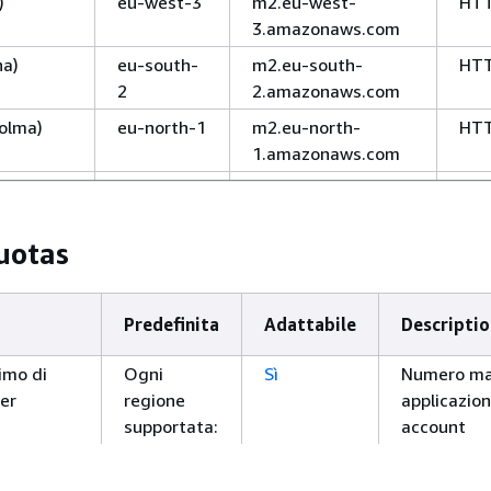
)
eu-west-3
m2.eu-west-
HT
3.amazonaws.com
na)
eu-south-
m2.eu-south-
HT
2
2.amazonaws.com
olma)
eu-north-1
m2.eu-north-
HT
1.amazonaws.com
iv)
il-central-
m2.il-central-
HT
1
1.amazonaws.com
uotas
(São
sa-east-1
m2.sa-east-
HT
1.amazonaws.com
 (US-
us-gov-
m2.us-gov-east-
HT
Predefinita
Adattabile
Descriptio
east-1
1.amazonaws.com
HT
imo di
Ogni
Sì
Numero ma
m2-fips.us-gov-
er
regione
applicazio
east-
supportata:
account
1.amazonaws.com
20
 (US-
us-gov-
m2.us-gov-west-
HT
imo
Ogni
No
Numero m