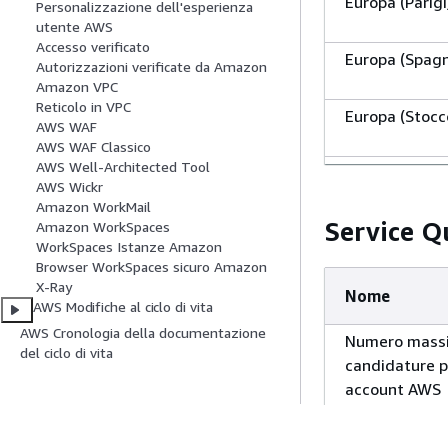
Europa (Parigi
Personalizzazione dell'esperienza
utente AWS
Accesso verificato
Europa (Spag
Autorizzazioni verificate da Amazon
Amazon VPC
Reticolo in VPC
Europa (Stocc
AWS WAF
AWS WAF Classico
AWS Well-Architected Tool
Israele (Tel Av
AWS Wickr
Amazon WorkMail
Service Q
Amazon WorkSpaces
Sud America 
WorkSpaces Istanze Amazon
Paulo)
Browser WorkSpaces sicuro Amazon
AWS GovCloud
X-Ray
Nome
AWS Modifiche al ciclo di vita
East)
AWS Cronologia della documentazione
Numero mass
del ciclo di vita
candidature p
account AWS
AWS GovCloud
Numero mass