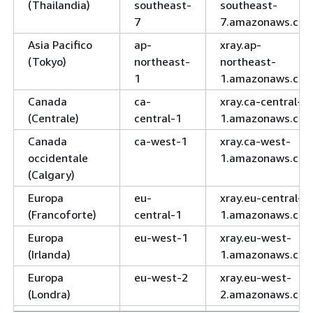
(Thailandia)
southeast-
southeast-
7
7.amazonaws.co
Asia Pacifico
ap-
xray.ap-
(Tokyo)
northeast-
northeast-
1
1.amazonaws.co
Canada
ca-
xray.ca-central-
(Centrale)
central-1
1.amazonaws.co
Canada
ca-west-1
xray.ca-west-
occidentale
1.amazonaws.co
(Calgary)
Europa
eu-
xray.eu-central-
(Francoforte)
central-1
1.amazonaws.co
Europa
eu-west-1
xray.eu-west-
(Irlanda)
1.amazonaws.co
Europa
eu-west-2
xray.eu-west-
(Londra)
2.amazonaws.co