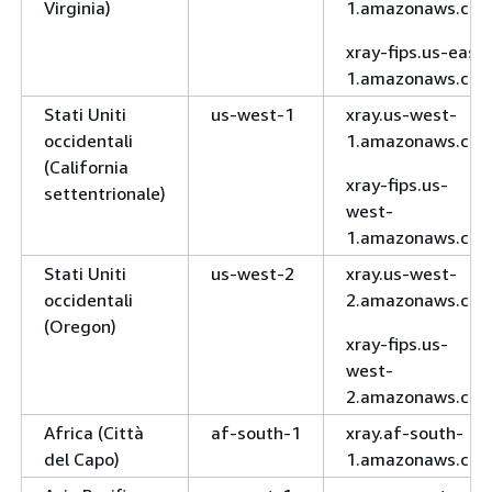
Virginia)
1.amazonaws.co
xray-fips.us-east-
1.amazonaws.co
Stati Uniti
us-west-1
xray.us-west-
occidentali
1.amazonaws.co
(California
xray-fips.us-
settentrionale)
west-
1.amazonaws.co
Stati Uniti
us-west-2
xray.us-west-
occidentali
2.amazonaws.co
(Oregon)
xray-fips.us-
west-
2.amazonaws.co
Africa (Città
af-south-1
xray.af-south-
del Capo)
1.amazonaws.co