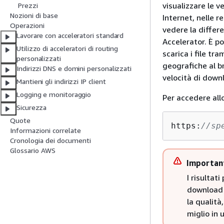
visualizzare le v
Prezzi
Nozioni di base
Internet, nelle 
Operazioni
vedere la differ
Lavorare con acceleratori standard
Accelerator. È po
Utilizzo di acceleratori di routing
scarica i file t
personalizzati
geografiche al b
Indirizzi DNS e domini personalizzati
velocità di down
Mantieni gli indirizzi IP client
Logging e monitoraggio
Per accedere all
Sicurezza
Quote
https:
//sp
Informazioni correlate
Cronologia dei documenti
Glossario AWS
Importan
I risultat
download p
la qualità
miglio in 