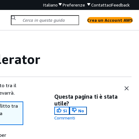
Italiano
Preferenze
Contattaci
Feedback
Crea un Account AWS
erator
o tra il
evarrà.
Questa pagina ti è stata
utile?
itto tra
Sì
No
ma
Commenti
per