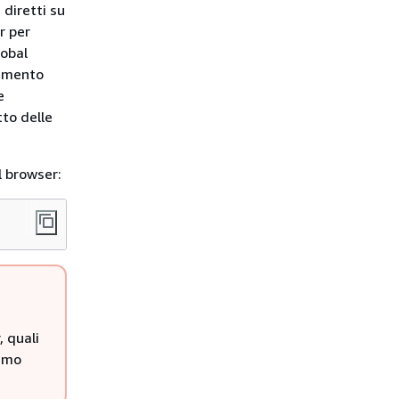
 diretti su
r per
lobal
rumento
e
tto delle
l browser:
, quali
timo