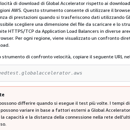
elocità di download di Global Accelerator rispetto ai download
regioni AWS. Questo strumento consente di utilizzare il browse
enza di prestazioni quando si trasferiscono dati utilizzando G
ssibile scegliere una dimensione del file da scaricare e lo st
ramite HTTPS/TCP da Application Load Balancers in diverse are
rowser. Per ogni regione, viene visualizzato un confronto dire
load.
o strumento di confronto velocità, copiare il seguente URL ne
eedtest.globalaccelerator.aws
te
i possono differire quando si esegue il test più volte. I tempi di
ossono variare in base a fattori esterni a Global Accelerator
, la capacità e la distanza della connessione nella rete dell'ul
uso.