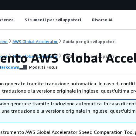
istenza
Strumenti per sviluppatori
Risorse AI
ione
AWS Global Accelerator
Guida per gli sviluppatori
ento AWS Global Accel
ione
AWS Global Accelerator
Guida per gli sviluppatori
arkdown
Modalità Focus
no generate tramite traduzione automatica. In caso di conflitt
traduzione e la versione originale in Inglese, quest'ultima pr
sono generate tramite traduzione automatica. In caso di confl
i una traduzione e la versione originale in Inglese, quest'ulti
lo strumento AWS Global Accelerator Speed Comparation Tool 