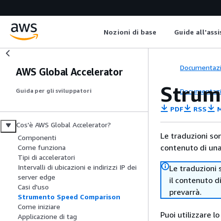
Nozioni di base
Guide all'ass
Documentaz
AWS Global Accelerator
Strum
Documentaz
Guida per gli sviluppatori
PDF
RSS
M
Cos'è AWS Global Accelerator?
Le traduzioni so
Componenti
contenuto di una 
Come funziona
Tipi di acceleratori
Intervalli di ubicazioni e indirizzi IP dei
Le traduzioni 
server edge
il contenuto d
Casi d'uso
prevarrà.
Strumento Speed Comparison
Come iniziare
Puoi utilizzare 
Applicazione di tag