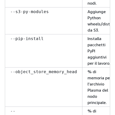
nodi.
Aggiunge
--s3-py-modules
Python
wheels/dists
da S3.
Installa
--pip-install
pacchetti
PyPI
aggiuntivi
per il lavoro.
% di
--object_store_memory_head
memoria per
l'archivio
Plasma del
nodo
principale.
% di
--