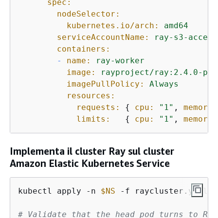
spec:
nodeSelector:
kubernetes.io/arch:
amd64
serviceAccountName:
ray-s3-access
containers:
-
name:
ray-worker
image:
rayproject/ray:2.4.0-py3
imagePullPolicy:
Always
resources:
requests:
{
cpu:
"1"
, 
memory:
limits:
{
cpu:
"1"
, 
memory:
Implementa il cluster Ray sul cluster
Amazon Elastic Kubernetes Service
kubectl apply -n 
$NS
 -f raycluster.yaml

# Validate that the head pod turns to REA