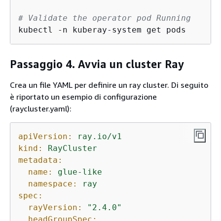
# Validate the operator pod Running
kubectl -n kuberay-system get pods
Passaggio 4. Avvia un cluster Ray
Crea un file YAML per definire un ray cluster. Di seguito
è riportato un esempio di configurazione
(raycluster.yaml):
apiVersion:
ray.io/v1
kind:
RayCluster
metadata:
name:
glue-like
namespace:
ray
spec:
rayVersion:
"2.4.0"
headGroupSpec: