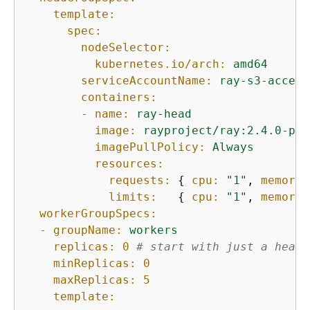
template:
spec:
nodeSelector:
kubernetes.io/arch:
amd64
serviceAccountName:
ray-s3-access
containers:
-
name:
ray-head
image:
rayproject/ray:2.4.0-py3
imagePullPolicy:
Always
resources:
requests:
{
cpu:
"1"
, 
memory:
limits:
{
cpu:
"1"
, 
memory:
workerGroupSpecs:
-
groupName:
workers
replicas:
0
# start with just a head 
minReplicas:
0
maxReplicas:
5
template: