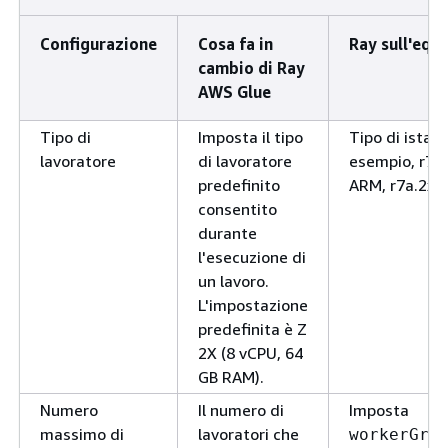
Configurazione
Cosa fa in
Ray sull'equ
cambio di Ray
AWS Glue
Tipo di
Imposta il tipo
Tipo di istan
lavoratore
di lavoratore
esempio, r7g
predefinito
ARM, r7a.2xla
consentito
durante
l'esecuzione di
un lavoro.
L'impostazione
predefinita è Z
2X (8 vCPU, 64
GB RAM).
Numero
Il numero di
Imposta
massimo di
lavoratori che
workerGro