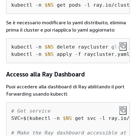
kubectl -n 
$NS
 get pods -l ray.io/cluster
Se è necessario modificare lo yaml distribuito, elimina
prima il cluster e poi riapplica lo yaml aggiornato:
kubectl -n 
$NS
 delete raycluster glue-like
kubectl -n 
$NS
 apply -f raycluster.yaml
Accesso alla Ray Dashboard
Puoi accedere alla dashboard di Ray abilitando il port
forwarding usando kubectl:
# Get service
SVC=$(kubectl -n 
$NS
 get svc -l ray.io/cl
# Make the Ray dashboard accessible at ht