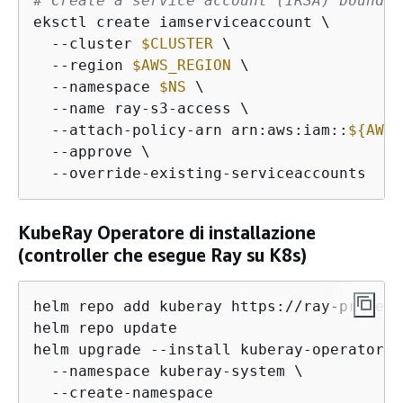
# Create a service account (IRSA) bound t
eksctl create iamserviceaccount \

  --cluster 
$CLUSTER
 \

  --region 
$AWS_REGION
 \

  --namespace 
$NS
 \

  --name ray-s3-access \

  --attach-policy-arn arn:aws:iam::
$
{
AWS_
  --approve \

  --override-existing-serviceaccounts
KubeRay Operatore di installazione
(controller che esegue Ray su K8s)
helm repo add kuberay https://ray-project
helm repo update

helm upgrade --install kuberay-operator k
  --namespace kuberay-system \

  --create-namespace
