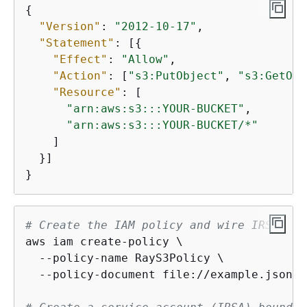
{
"Version"
: 
"2012-10-17"
,

"Statement"
: [
{
"Effect"
: 
"Allow"
,

"Action"
: [
"s3:PutObject"
, 
"s3:GetObj
"Resource"
: [

"arn:aws:s3:::YOUR-BUCKET"
,

"arn:aws:s3:::YOUR-BUCKET/*"
    ]

  }]

}
# Create the IAM policy and wire IRSA:
aws iam create-policy \

  --policy-name RayS3Policy \

  --policy-document file://example.json |