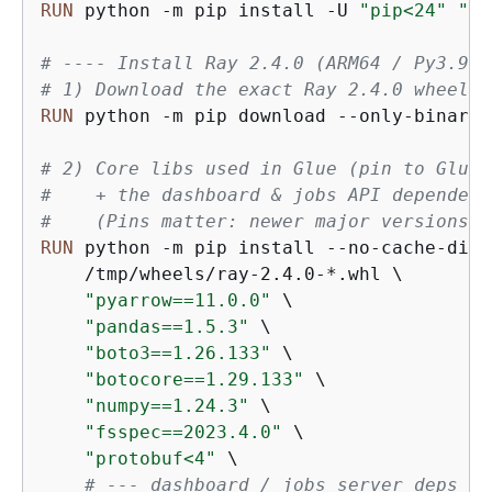
RUN
 python -m pip install -U 
"pip<24"
"se
# ---- Install Ray 2.4.0 (ARM64 / Py3.9) 
# 1) Download the exact Ray 2.4.0 wheel f
RUN
 python -m pip download --only-binary=
# 2) Core libs used in Glue (pin to Glue-
#    + the dashboard & jobs API dependenc
#    (Pins matter: newer major versions b
RUN
 python -m pip install --no-cache-dir \
    /tmp/wheels/ray-2.4.0-*.whl \

"pyarrow==11.0.0"
 \

"pandas==1.5.3"
 \

"boto3==1.26.133"
 \

"botocore==1.29.133"
 \

"numpy==1.24.3"
 \

"fsspec==2023.4.0"
 \

"protobuf<4"
 \

# --- dashboard / jobs server deps --