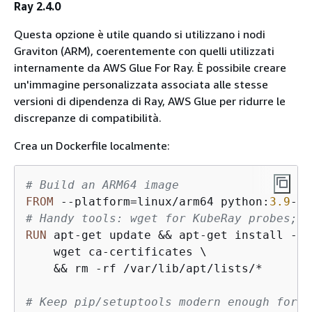
Ray 2.4.0
Questa opzione è utile quando si utilizzano i nodi
Graviton (ARM), coerentemente con quelli utilizzati
internamente da AWS Glue For Ray. È possibile creare
un'immagine personalizzata associata alle stesse
versioni di dipendenza di Ray, AWS Glue per ridurre le
discrepanze di compatibilità.
Crea un Dockerfile localmente:
# Build an ARM64 image
FROM
 --platform=linux/arm64 python:
3.9
# Handy tools: wget for KubeRay probes; C
RUN
 apt-get update && apt-get install -y 
    wget ca-certificates \

    && rm -rf /var/lib/apt/lists/*
# Keep pip/setuptools modern enough for w