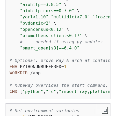
"aiohttp==3.8.5"
 \

"aiohttp-cors==0.7.0"
 \

"yarl<1.10"
"multidict<7.0"
"frozenli
"pydantic<2"
 \

"opencensus<0.12"
 \

"prometheus_client<0.17"
 \

# --- needed if using py_modules ---
"smart_open[s3]==6.4.0"
# Optional: prove Ray & arch at container
ENV
 PYTHONUNBUFFERED=
1
WORKDIR
 /app
# KubeRay overrides the start command; th
CMD
 [
"python"
,
"-c"
,
"import ray,platform; 
# Set environment variables