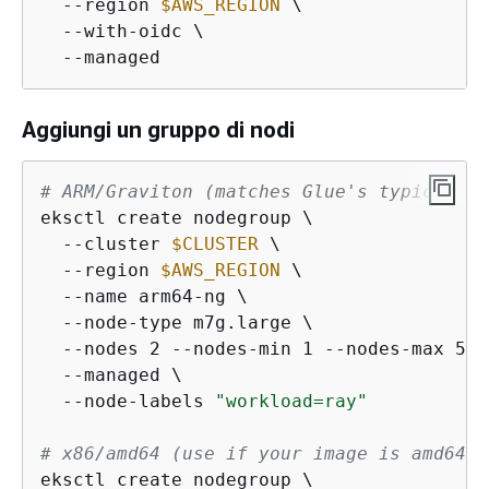
  --region 
$AWS_REGION
 \

  --with-oidc \

  --managed
Aggiungi un gruppo di nodi
# ARM/Graviton (matches Glue's typical ru
eksctl create nodegroup \

  --cluster 
$CLUSTER
 \

  --region 
$AWS_REGION
 \

  --name arm64-ng \

  --node-type m7g.large \

  --nodes 2 --nodes-min 1 --nodes-max 5 \

  --managed \

  --node-labels 
"workload=ray"
# x86/amd64 (use if your image is amd64-o
eksctl create nodegroup \
