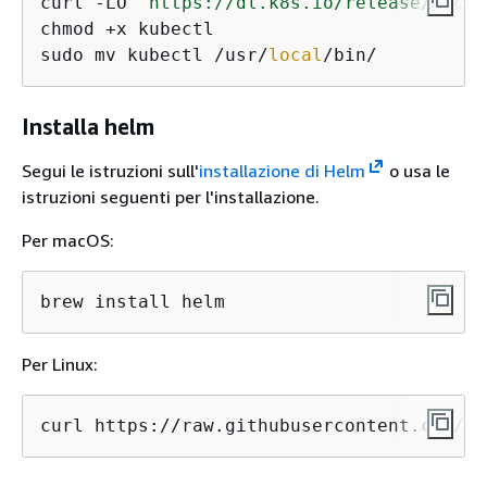
curl -LO 
"https://dl.k8s.io/release/
$(cur
chmod +x kubectl

sudo mv kubectl /usr/
local
/bin/
Installa helm
Segui le istruzioni sull'
installazione di Helm
o usa le
istruzioni seguenti per l'installazione.
Per macOS:
brew install helm
Per Linux:
curl https://raw.githubusercontent.com/he