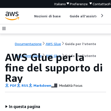
Italiano
Preferenze
Contattaci
F
Nozioni di base
Guide all'assistenza
Documentazione
AWS Glue
Guida per l’utente
AWS Glue per la
Documentazione
AWS Glue
Guida per l’utente
fine del supporto di
Ray
PDF
RSS
Markdown
Modalità Focus
In questa pagina