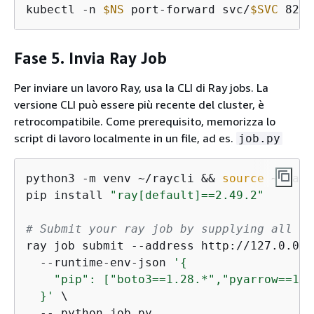
kubectl -n 
$NS
 port-forward svc/
$SVC
 8265
Fase 5. Invia Ray Job
Per inviare un lavoro Ray, usa la CLI di Ray jobs. La
versione CLI può essere più recente del cluster, è
retrocompatibile. Come prerequisito, memorizza lo
script di lavoro localmente in un file, ad es.
job.py
python3 -m venv ~/raycli && 
source
 ~/rayc
pip install 
"ray[default]==2.49.2"
# Submit your ray job by supplying all py
ray job submit --address http://127.0.0.1
  --runtime-env-json 
'
{
    "pip": ["boto3==1.28.*","pyarrow==12.
  }'
 \

  -- python job.py