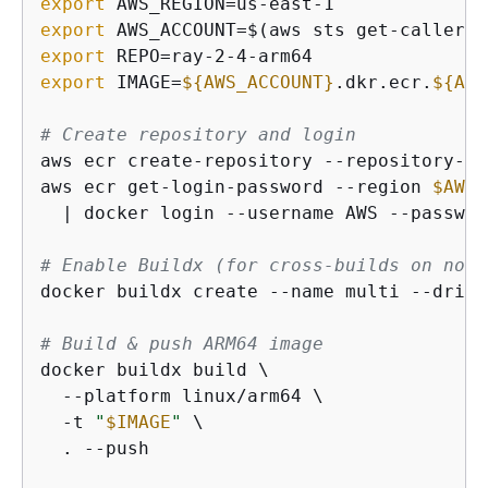
export
export
export
export
 IMAGE=
$
{
AWS_ACCOUNT}
.dkr.ecr.
$
{
AWS
# Create repository and login
aws ecr create-repository --repository-na
aws ecr get-login-password --region 
$AWS_
  | docker login --username AWS --passwor
# Enable Buildx (for cross-builds on non-
docker buildx create --name multi --drive
# Build & push ARM64 image
docker buildx build \

  --platform linux/arm64 \

  -t 
"
$IMAGE
"
 \

  . --push
