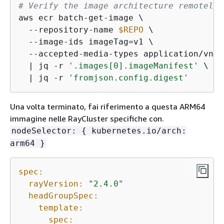
# Verify the image architecture remotely
aws ecr batch-get-image \

  --repository-name 
$REPO
 \

  --image-ids imageTag=v1 \

  --accepted-media-types application/vnd.
  | jq -r 
'.images[0].imageManifest'
 \

  | jq -r 
'fromjson.config.digest'
Una volta terminato, fai riferimento a questa ARM64
immagine nelle RayCluster specifiche con.
nodeSelector:
{
kubernetes.io/arch:
arm64 }
spec:
rayVersion:
"2.4.0"
headGroupSpec:
template:
spec: