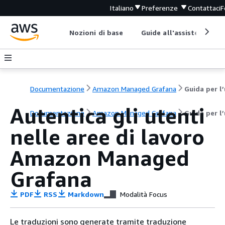
Italiano
Preferenze
Contattaci
F
Nozioni di base
Guide all'assistenza
Documentazione
Amazon Managed Grafana
Autentica gli utenti
Documentazione
Amazon Managed Grafana
Guida per l
nelle aree di lavoro
Amazon Managed
Grafana
PDF
RSS
Markdown
Modalità Focus
Le traduzioni sono generate tramite traduzione