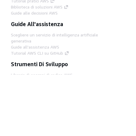
Tutorial pratici AWS
Biblioteca di soluzioni AWS
Guide alle decisioni AWS
Guide All'assistenza
Scegliere un servizio di intelligenza artificiale
generativa
Guide all'assistenza AWS
Tutorial AWS CLI su GitHub
Strumenti Di Sviluppo
Libreria di esempi di codice AWS
AWS CLI
Centro builder AWS
Blog AWS sugli strumenti per sviluppatori
Link Utili
Scarica il server MCP di AWS Docs
Accedi alla Console AWS
Forum di AWS re:Post