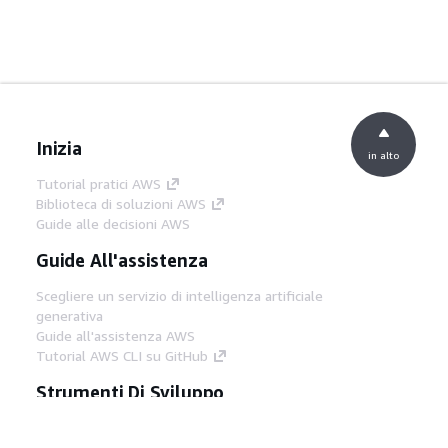
Inizia
in alto
Tutorial pratici AWS
Biblioteca di soluzioni AWS
Guide alle decisioni AWS
Guide All'assistenza
Scegliere un servizio di intelligenza artificiale
generativa
Guide all'assistenza AWS
Tutorial AWS CLI su GitHub
Strumenti Di Sviluppo
Libreria di esempi di codice AWS
AWS CLI