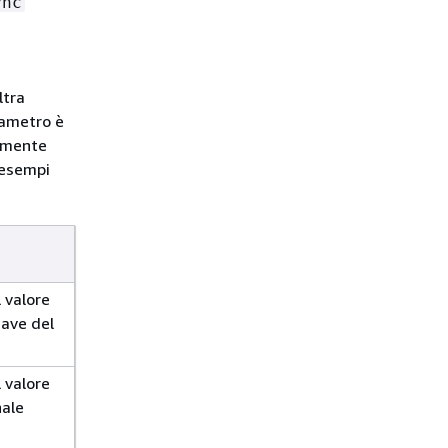
ync
ltra
rametro è
vamente
i esempi
l valore
iave del
l valore
nale
.