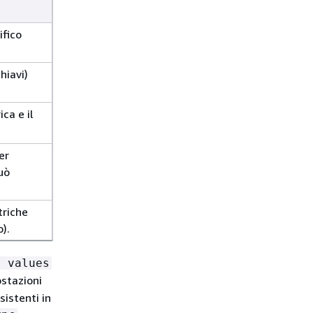
ifico
hiavi)
ca e il
er
uò
triche
).
f values
ostazioni
sistenti in