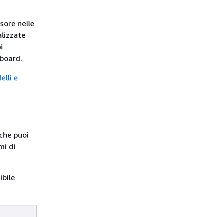
sore nelle
alizzate
i
hboard.
elli e
 che puoi
mi di
ibile