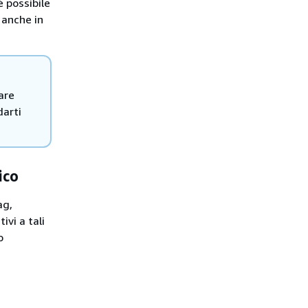
 possibile
a anche in
are
darti
ico
ag,
vi a tali
o