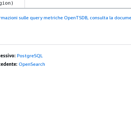
gion)
formazioni sulle query metriche OpenTSDB, consulta la docum
essivo:
PostgreSQL
edente:
OpenSearch