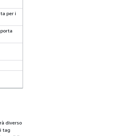
ta per i
 porta
arà diverso
i tag