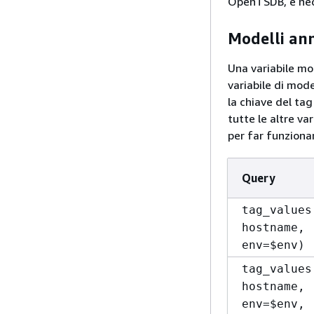
OpenTSDB, è nec
Modelli ann
Una variabile mod
variabile di mode
la chiave del tag
tutte le altre va
per far funziona
Query
tag_values
hostname,
env=$env)
tag_values
hostname,
env=$env,