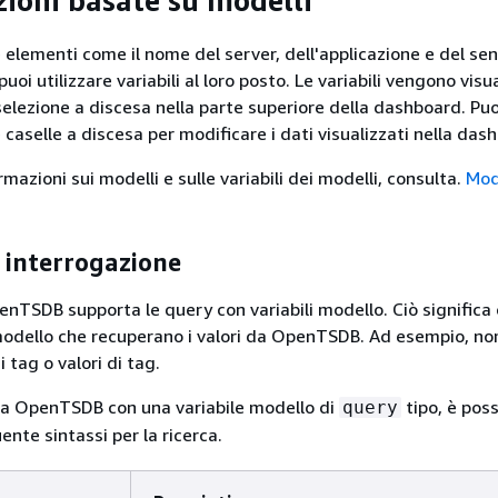
zioni basate su modelli
e elementi come il nome del server, dell'applicazione e del sen
uoi utilizzare variabili al loro posto. Le variabili vengono visu
selezione a discesa nella parte superiore della dashboard. Puo
 caselle a discesa per modificare i dati visualizzati nella das
ormazioni sui modelli e sulle variabili dei modelli, consulta.
Mod
i interrogazione
penTSDB supporta le query con variabili modello. Ciò significa
 modello che recuperano i valori da OpenTSDB. Ad esempio, no
 tag o valori di tag.
za OpenTSDB con una variabile modello di
tipo, è poss
query
uente sintassi per la ricerca.