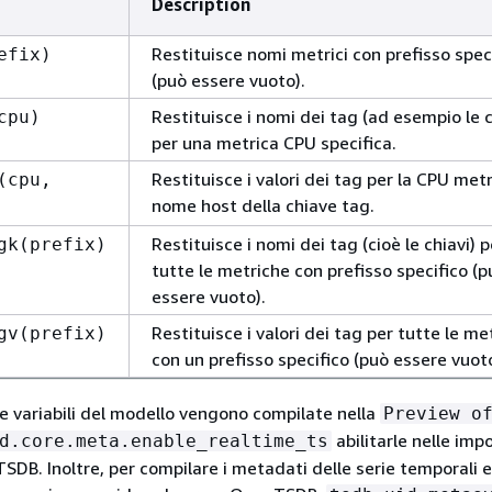
Description
Restituisce nomi metrici con prefisso spec
efix)
(può essere vuoto).
Restituisce i nomi dei tag (ad esempio le c
cpu)
per una metrica CPU specifica.
Restituisce i valori dei tag per la CPU metri
(cpu,
nome host della chiave tag.
Restituisce i nomi dei tag (cioè le chiavi) p
gk(prefix)
tutte le metriche con prefisso specifico (p
essere vuoto).
Restituisce i valori dei tag per tutte le me
gv(prefix)
con un prefisso specifico (può essere vuoto
le variabili del modello vengono compilate nella
Preview o
abilitarle nelle imp
d.core.meta.enable_realtime_ts
SDB. Inoltre, per compilare i metadati delle serie temporali e