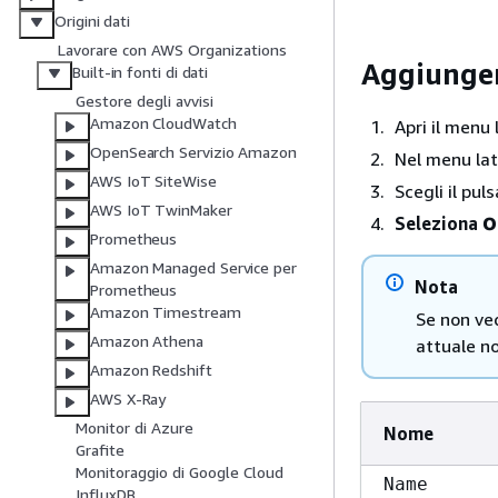
Origini dati
Lavorare con AWS Organizations
Aggiunger
Built-in fonti di dati
Gestore degli avvisi
Amazon CloudWatch
Apri il menu 
OpenSearch Servizio Amazon
Nel menu late
AWS IoT SiteWise
Scegli il pul
AWS IoT TwinMaker
Seleziona
O
Prometheus
Amazon Managed Service per
Nota
Prometheus
Amazon Timestream
Se non ved
Amazon Athena
attuale no
Amazon Redshift
AWS X-Ray
Monitor di Azure
Nome
Grafite
Monitoraggio di Google Cloud
Name
InfluxDB