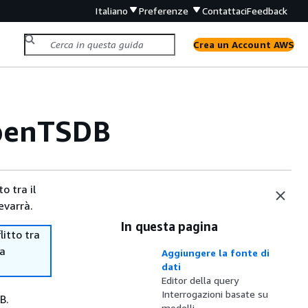
Italiano
Preferenze
Contattaci
Feedback
Crea un Account AWS
OpenTSDB
o tra il
evarrà.
In questa pagina
itto tra
ma
Aggiungere la fonte di
dati
Editor della query
Interrogazioni basate su
B.
modelli