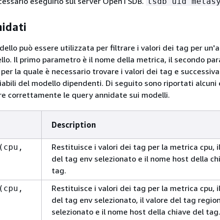
essario eseguirlo sul server OpenTSDB.
tsdb uid metas
idati
ello può essere utilizzata per filtrare i valori dei tag per un'a
llo. Il primo parametro è il nome della metrica, il secondo pa
 per la quale è necessario trovare i valori dei tag e successi
riabili del modello dipendenti. Di seguito sono riportati alcun
re correttamente le query annidate sui modelli.
Description
Restituisce i valori dei tag per la metrica cpu, i
(cpu,
del tag env selezionato e il nome host della ch
tag.
Restituisce i valori dei tag per la metrica cpu, i
(cpu,
del tag env selezionato, il valore del tag regio
selezionato e il nome host della chiave del tag