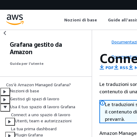
Nozioni di base
Guide all'ass
Documentaz
Grafana gestito da
Amazon
Conne
Documentaz
Guida per l’utente
PDF
RSS
M
Le traduzioni so
Cos'è Amazon Managed Grafana?
Nozioni di base
contenuto di una 
Gestisci gli spazi di lavoro
Le traduzioni 
Usa il tuo spazio di lavoro Grafana
il contenuto d
Connect a uno spazio di lavoro
prevarrà.
Utenti, team e autorizzazioni
La tua prima dashboard
Amazon Managed 
Plugin Grafana