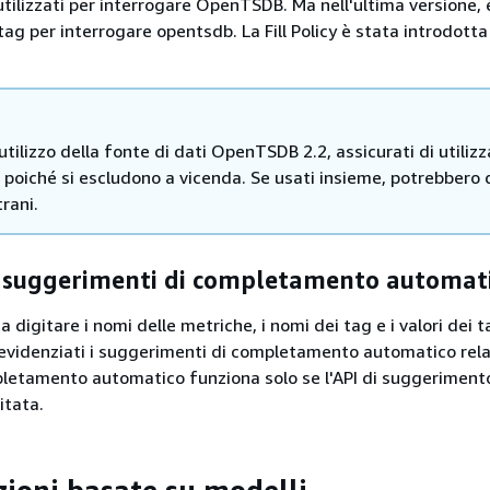
tilizzati per interrogare OpenTSDB. Ma nell'ultima versione, è
 e tag per interrogare opentsdb. La Fill Policy è stata introdott
utilizzo della fonte di dati OpenTSDB 2.2, assicurati di utilizz
ag poiché si escludono a vicenda. Se usati insieme, potrebbero 
trani.
ei suggerimenti di completamento automat
a digitare i nomi delle metriche, i nomi dei tag e i valori dei t
evidenziati i suggerimenti di completamento automatico relati
pletamento automatico funziona solo se l'API di suggeriment
itata.