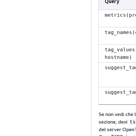
Query
metrics(pr
tag_names(
tag_values
hostname)
suggest_ta
suggest_ta
Se non vedi che 
sezione, devi
ts
del server OpenT