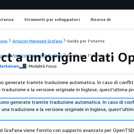
istenza
Strumenti per sviluppatori
Risorse AI
ione
Amazon Managed Grafana
Guida per l’utente
ct a un'origine dati 
ione
Amazon Managed Grafana
Guida per l’utente
arkdown
Modalità Focus
no generate tramite traduzione automatica. In caso di conflitt
traduzione e la versione originale in Inglese, quest'ultima pr
sono generate tramite traduzione automatica. In caso di confl
i una traduzione e la versione originale in Inglese, quest'ulti
Grafana viene fornito con supporto avanzato per OpenTSD