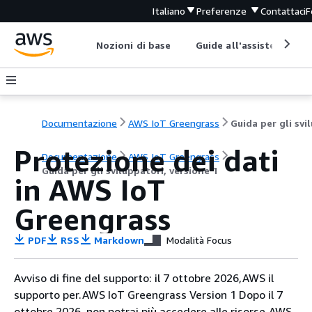
Italiano
Preferenze
Contattaci
F
Nozioni di base
Guide all'assistenza
Documentazione
AWS IoT Greengrass
Protezione dei dati
Documentazione
AWS IoT Greengrass
Guida per gli sviluppatori, versione 1
in AWS IoT
Greengrass
PDF
RSS
Markdown
Modalità Focus
Avviso di fine del supporto: il 7 ottobre 2026,AWS il
supporto per.AWS IoT Greengrass Version 1 Dopo il 7
ottobre 2026, non potrai più accedere alle risorse.AWS