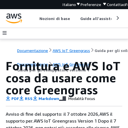
Italiano
Preferenze
Contattaci
F
Nozioni di base
Guide all'assistenza
Documentazione
AWS IoT Greengrass
Fornitura e AWS IoT
Documentazione
AWS IoT Greengrass
Guida per gli sviluppatori, versione 1
cosa da usare come
core Greengrass
PDF
RSS
Markdown
Modalità Focus
Avviso di fine del supporto: il 7 ottobre 2026,AWS il
supporto per.AWS IoT Greengrass Version 1 Dopo il 7
ottobre 2026, non potrai più accedere alle risorse.AWS