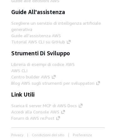
Guide alle decisioni AWS
Guide All'assistenza
Scegliere un servizio di intelligenza artificiale
generativa
Guide all'assistenza AWS
Tutorial AWS CLI su GitHub
Strumenti Di Sviluppo
Libreria di esempi di codice AWS
AWS CLI
Centro builder AWS
Blog AWS sugli strumenti per sviluppatori
Link Utili
Scarica il server MCP di AWS Docs
Accedi alla Console AWS
Forum di AWS re:Post
Privacy
Condizioni del sito
Preferenze