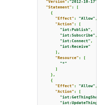
"Version"
:
"2012-10-17"
,

"Statement"
: [

{
"Effect"
: 
"Allow"
,

"Action"
: [

"iot:Publish"
,

"iot:Subscribe"
,

"iot:Connect"
,

"iot:Receive"
      ],

"Resource"
: [

"*"
      ]

    },

{
"Effect"
: 
"Allow"
,

"Action"
: [

"iot:GetThingShadow
"iot:UpdateThingSha