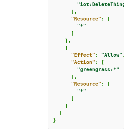
"iot:DeleteThingSha
      ],

"Resource"
: [

"*"
      ]

    },

{
"Effect"
: 
"Allow"
,

"Action"
: [

"greengrass:*"
      ],

"Resource"
: [

"*"
      ]

    }

  ]

}