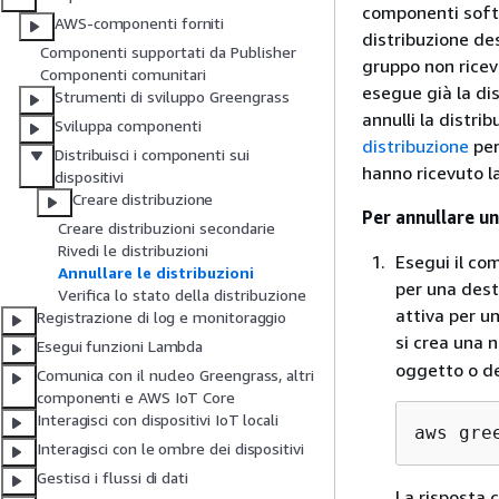
componenti softw
AWS-componenti forniti
distribuzione des
Componenti supportati da Publisher
gruppo non ricev
Componenti comunitari
esegue già la di
Strumenti di sviluppo Greengrass
annulli la distri
Sviluppa componenti
distribuzione
per
Distribuisci i componenti sui
hanno ricevuto la
dispositivi
Creare distribuzione
Per annullare u
Creare distribuzioni secondarie
Rivedi le distribuzioni
Esegui il co
Annullare le distribuzioni
per una dest
Verifica lo stato della distribuzione
attiva per u
Registrazione di log e monitoraggio
si crea una n
Esegui funzioni Lambda
oggetto o de
Comunica con il nucleo Greengrass, altri
componenti e AWS IoT Core
Interagisci con dispositivi IoT locali
aws gre
Interagisci con le ombre dei dispositivi
Gestisci i flussi di dati
La risposta c