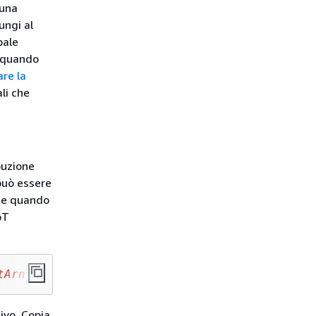
 una
ungi al
pale
o quando
are la
li che
buzione
 può essere
ate quando
oT
tArn
ivo. Copia