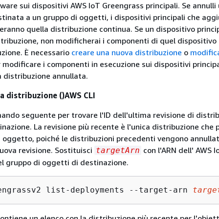
are sui dispositivi AWS IoT Greengrass principali. Se annulli
tinata a un gruppo di oggetti, i dispositivi principali che aggi
eranno quella distribuzione continua. Se un dispositivo princi
stribuzione, non modificherai i componenti di quel dispositiv
buzione. È necessario
creare una nuova distribuzione
o
modific
 modificare i componenti in esecuzione sui dispositivi principa
 distribuzione annullata.
na distribuzione ()AWS CLI
mando seguente per trovare l'ID dell'ultima revisione di distri
inazione. La revisione più recente è l'unica distribuzione che
n oggetto, poiché le distribuzioni precedenti vengono annull
uova revisione. Sostituisci
con l'ARN dell' AWS I
targetArn
l gruppo di oggetti di destinazione.
engrassv2 list-deployments --target-arn 
targe
ontiene un elenco con la distribuzione più recente per l'obiett