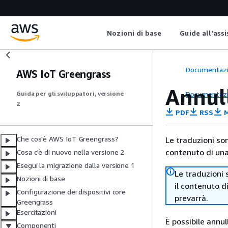
Nozioni di base
Guide all'ass
Documentaz
AWS IoT Greengrass
Annull
Documentaz
Guida per gli sviluppatori, versione
2
PDF
RSS
M
Che cos'è AWS IoT Greengrass?
Le traduzioni so
contenuto di una 
Cosa c'è di nuovo nella versione 2
Esegui la migrazione dalla versione 1
Le traduzioni 
Nozioni di base
il contenuto d
Configurazione dei dispositivi core
prevarrà.
Greengrass
Esercitazioni
È possibile annul
Componenti