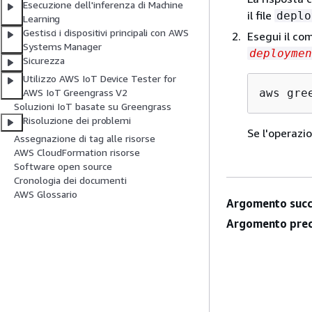
Esecuzione dell'inferenza di Machine
il file
deplo
Learning
Gestisci i dispositivi principali con AWS
Esegui il co
Systems Manager
deploymen
Sicurezza
Utilizzo AWS IoT Device Tester for
aws gre
AWS IoT Greengrass V2
Soluzioni IoT basate su Greengrass
Risoluzione dei problemi
Se l'operazio
Assegnazione di tag alle risorse
AWS CloudFormation risorse
Software open source
Cronologia dei documenti
AWS Glossario
Argomento succ
Argomento prec