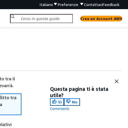
Italiano
Preferenze
Contattaci
Feedback
Crea un Account AWS
o tra il
evarrà.
Questa pagina ti è stata
utile?
itto tra
Sì
No
ma
Commenti
lativi