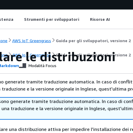
istenza
Strumenti per sviluppatori
Risorse AI
ione
AWS IoT Greengrass
Guida per gli sviluppatori, versione 2
are le distribuzioni
ione
AWS IoT Greengrass
Guida per gli sviluppatori, versione 2
arkdown
Modalità Focus
no generate tramite traduzione automatica. In caso di conflitt
traduzione e la versione originale in Inglese, quest'ultima pr
sono generate tramite traduzione automatica. In caso di confl
i una traduzione e la versione originale in Inglese, quest'ulti
lare una distribuzione attiva per impedire l'installazione dei re